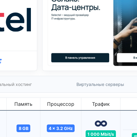
альный хостинг
Виртуальные серверы
Память
Процессор
Трафик
8 GB
4 x 3.2 GHz
1 000 Mbit/s
I