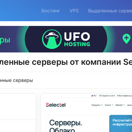
Хостинг
VPS
Выделенные серв
енные серверы от компании Se
нные серверы