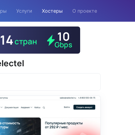
еры
Услуги
Хостеры
О проекте
lectel