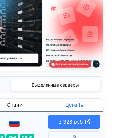
Выделенные серверы
Опции
Цена
3 328 руб.
SO
IPv6
DDoS