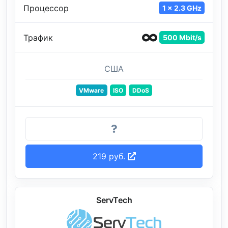
Процессор
1 x 2.3 GHz
Трафик
500 Mbit/s
США
VMware
ISO
DDoS
219 руб.
ServTech