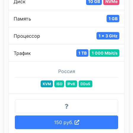
Диск
10 GB
NVMe
Память
1 GB
Процессор
1 x 3 GHz
Трафик
1 TB
1 000 Mbit/s
Россия
KVM
ISO
IPv6
DDoS
150 руб.