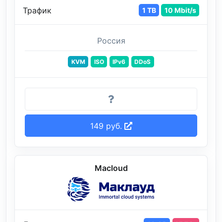
Трафик
1 TB
10 Mbit/s
Россия
KVM
ISO
IPv6
DDoS
149 руб.
Macloud