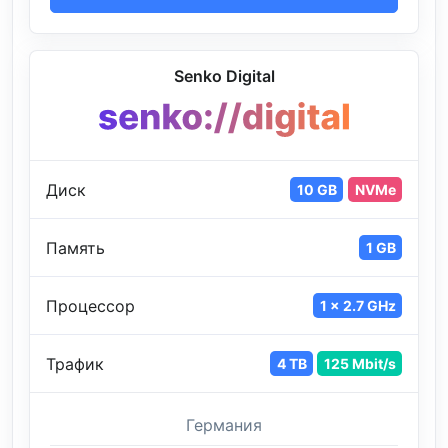
Senko Digital
Диск
10 GB
NVMe
Память
1 GB
Процессор
1 x 2.7 GHz
Трафик
4 TB
125 Mbit/s
Германия