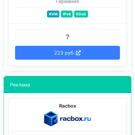
Германия
KVM
IPv6
DDoS
223 руб.
Реклама
Racbox