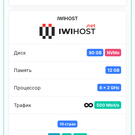
IWIHOST
Диск
90 GB
NVMe
Память
12 GB
Процессор
6 x 2 GHz
Трафик
500 Mbit/s
10 стран