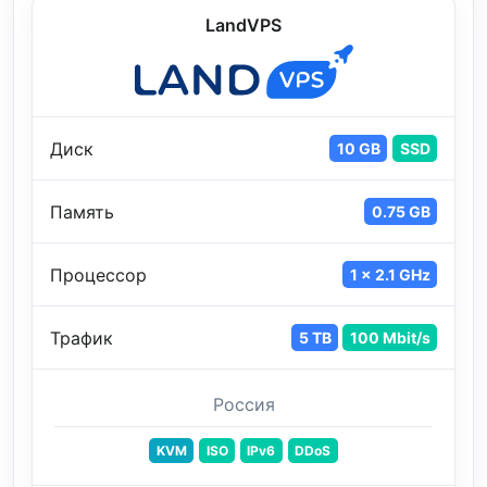
LandVPS
Диск
10 GB
SSD
Память
0.75 GB
Процессор
1 x 2.1 GHz
Трафик
5 TB
100 Mbit/s
Россия
KVM
ISO
IPv6
DDoS