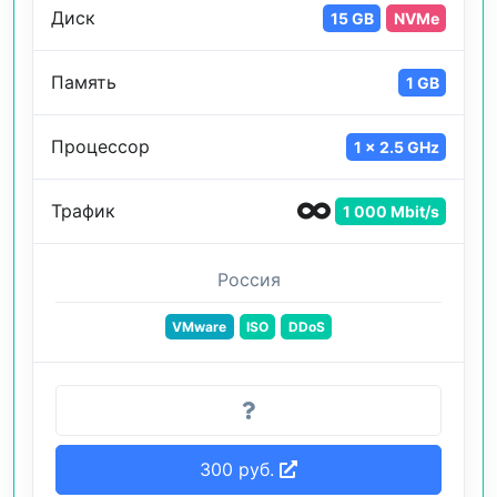
Диск
15 GB
NVMe
Память
1 GB
Процессор
1 x 2.5 GHz
Трафик
1 000 Mbit/s
Россия
VMware
ISO
DDoS
300 руб.