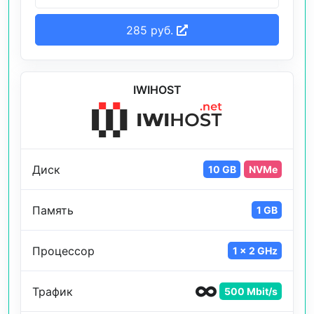
285 руб.
IWIHOST
Диск
10 GB
NVMe
Память
1 GB
Процессор
1 x 2 GHz
Трафик
500 Mbit/s