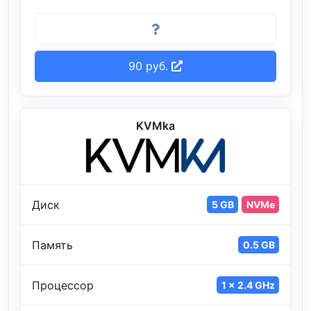
90 руб.
KVMka
Диск
5 GB
NVMe
Память
0.5 GB
Процессор
1 x 2.4 GHz