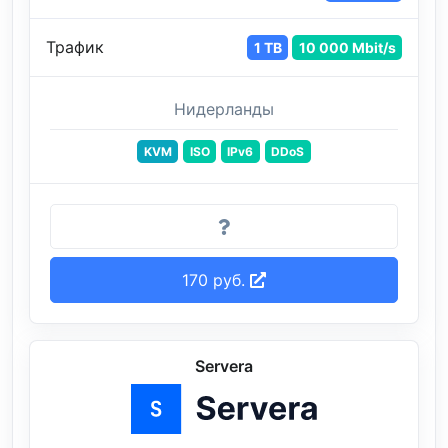
Трафик
1 TB
10 000 Mbit/s
Нидерланды
KVM
ISO
IPv6
DDoS
170 руб.
Servera