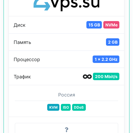
Диск
15 GB
NVMe
Память
2 GB
Процессор
1 x 2.2 GHz
Трафик
200 Mbit/s
Россия
KVM
ISO
DDoS