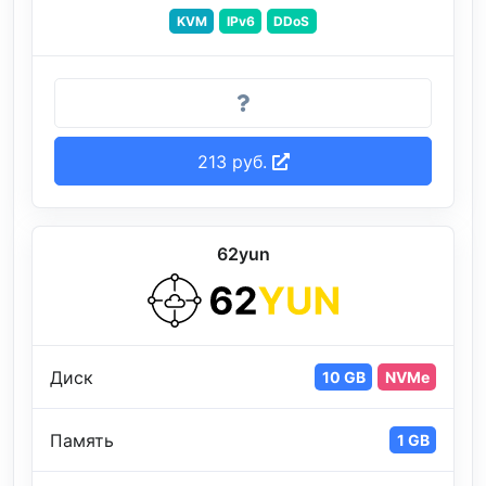
KVM
IPv6
DDoS
213 руб.
62yun
Диск
10 GB
NVMe
Память
1 GB