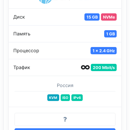
Диск
15 GB
NVMe
Память
1 GB
Процессор
1 x 2.4 GHz
Трафик
200 Mbit/s
Россия
KVM
ISO
IPv6