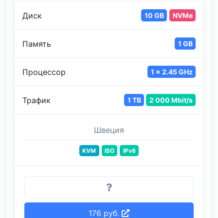
Диск
10 GB
NVMe
Память
1 GB
Процессор
1 x 2.45 GHz
Трафик
1 TB
2 000 Mbit/s
Швеция
KVM
ISO
IPv6
176 руб.