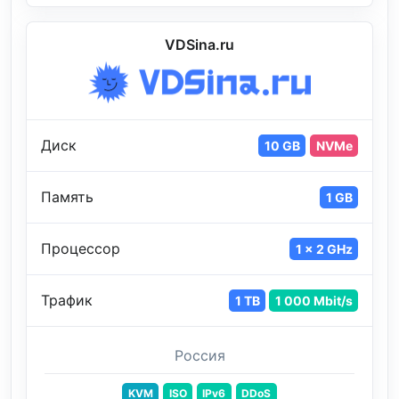
VDSina.ru
Диск
10 GB
NVMe
Память
1 GB
Процессор
1 x 2 GHz
Трафик
1 TB
1 000 Mbit/s
Россия
KVM
ISO
IPv6
DDoS