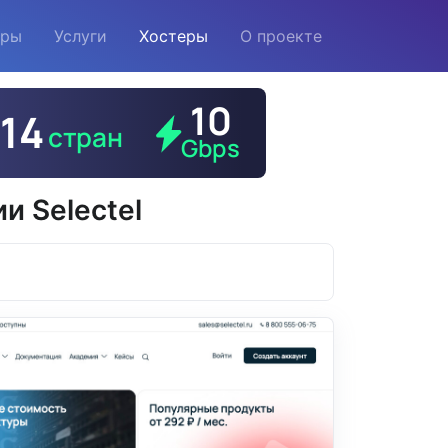
еры
Услуги
Хостеры
О проекте
и Selectel