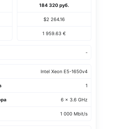
184 320 руб.
$2 264.16
1 959.63 €
-
Intel Xeon E5-1650v4
в
1
ора
6 x 3.6 GHz
1 000 Mbit/s