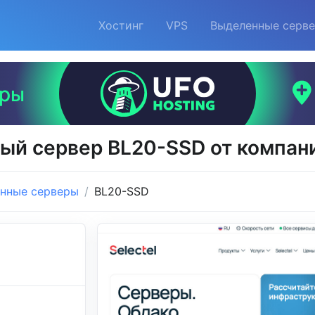
Хостинг
VPS
Выделенные серв
й сервер BL20-SSD от компани
нные серверы
BL20-SSD