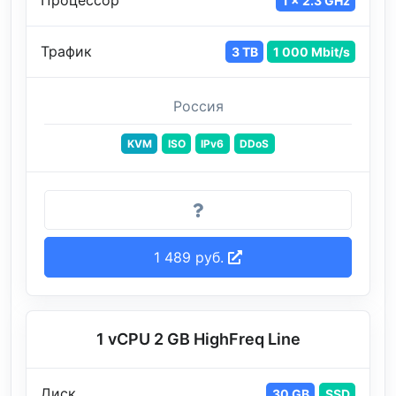
Процессор
1 x 2.3 GHz
Трафик
3 TB
1 000 Mbit/s
Россия
KVM
ISO
IPv6
DDoS
1 489 руб.
1 vCPU 2 GB HighFreq Line
Диск
30 GB
SSD