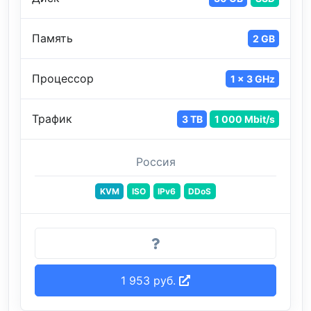
Память
2 GB
Процессор
1 x 3 GHz
Трафик
3 TB
1 000 Mbit/s
Россия
KVM
ISO
IPv6
DDoS
1 953 руб.