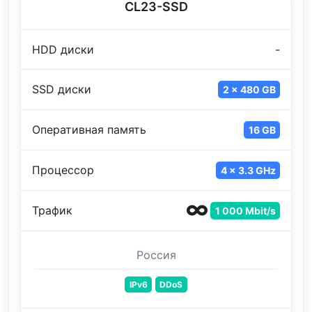
CL23-SSD
HDD диски
-
SSD диски
2 x 480 GB
Оперативная память
16 GB
Процессор
4 x 3.3 GHz
Трафик
1 000 Mbit/s
Россия
IPv6
DDoS