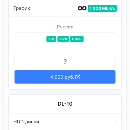
Трафик
1 000 Mbit/s
Россия
ISO
IPv6
DDoS
4 900 руб.
DL-10
HDD диски
-