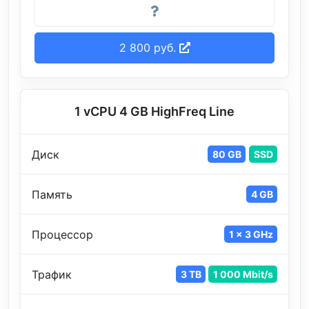
2 800 руб.
1 vCPU 4 GB HighFreq Line
Диск
80 GB
SSD
Память
4 GB
Процессор
1 x 3 GHz
Трафик
3 TB
1 000 Mbit/s