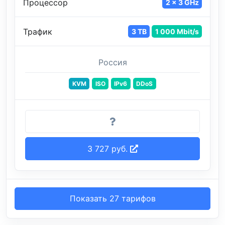
Процессор
2 x 3 GHz
Трафик
3 TB
1 000 Mbit/s
Россия
KVM
ISO
IPv6
DDoS
3 727 руб.
Показать 27 тарифов