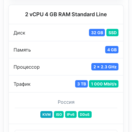
2 vCPU 4 GB RAM Standard Line
Диск
32 GB
SSD
Память
4 GB
Процессор
2 x 2.3 GHz
Трафик
3 TB
1 000 Mbit/s
Россия
KVM
ISO
IPv6
DDoS