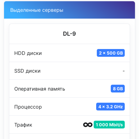
Выделенные серверы
DL-9
HDD диски
2 x 500 GB
SSD диски
-
Оперативная память
8 GB
Процессор
4 x 3.2 GHz
Трафик
1 000 Mbit/s