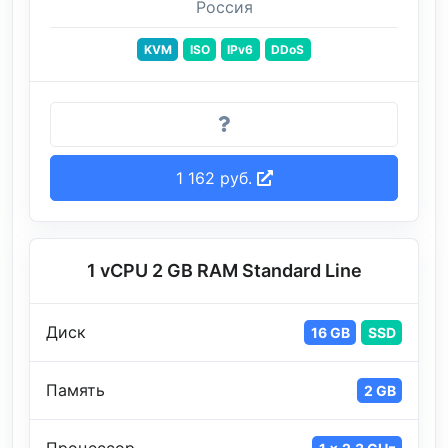
Россия
KVM
ISO
IPv6
DDoS
1 162 руб.
1 vCPU 2 GB RAM Standard Line
Диск
16 GB
SSD
Память
2 GB