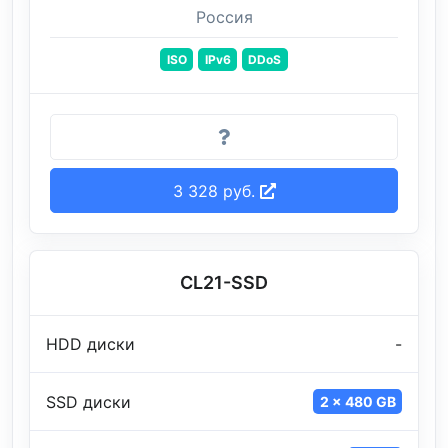
Россия
ISO
IPv6
DDoS
3 328 руб.
CL21-SSD
HDD диски
-
SSD диски
2 x 480 GB