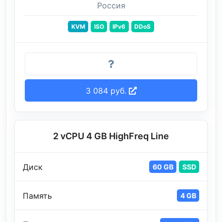
Россия
KVM
ISO
IPv6
DDoS
3 084 руб.
2 vCPU 4 GB HighFreq Line
Диск
60 GB
SSD
Память
4 GB