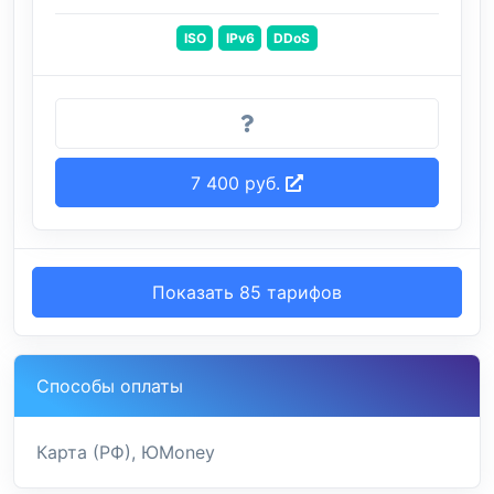
ISO
IPv6
DDoS
7 400 руб.
Показать 85 тарифов
Способы оплаты
Карта (РФ), ЮMoney