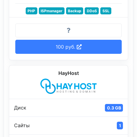
PHP
ISPmanager
Backup
DDoS
SSL
100 руб.
HayHost
Диск
0.3 GB
Сайты
1