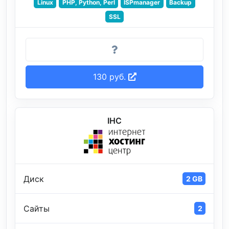
Linux
PHP, Python, Perl
ISPmanager
Backup
SSL
130 руб.
IHC
Диск
2 GB
Сайты
2