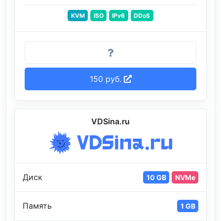
KVM
ISO
IPv6
DDoS
150 руб.
VDSina.ru
Диск
10 GB
NVMe
Память
1 GB