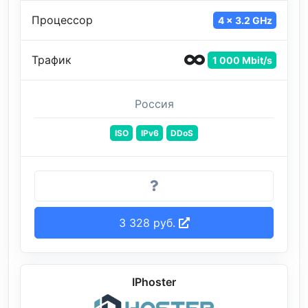
Процессор
4 x 3.2 GHz
Трафик
1 000 Mbit/s
Россия
ISO
IPv6
DDoS
3 328 руб.
IPhoster