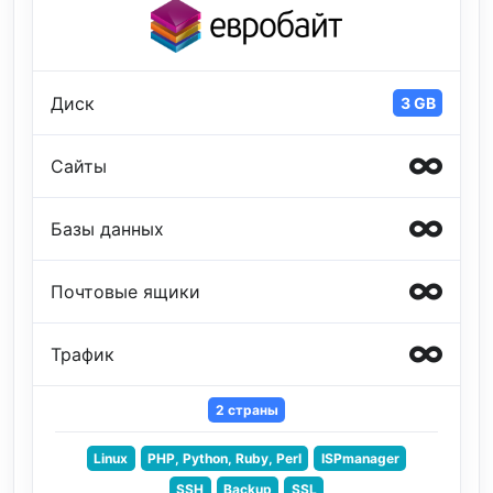
Диск
3 GB
Сайты
Базы данных
Почтовые ящики
Трафик
2 страны
Linux
PHP, Python, Ruby, Perl
ISPmanager
SSH
Backup
SSL