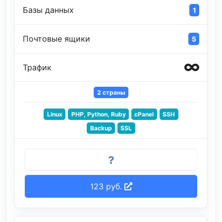
Базы данных
1
Почтовые ящики
5
Трафик
2 страны
Linux
PHP, Python, Ruby
cPanel
SSH
Backup
SSL
123 руб.