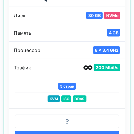
Диск
30 GB
NVMe
Память
4 GB
Процессор
8 x 3.4 GHz
Трафик
200 Mbit/s
5 стран
KVM
ISO
DDoS