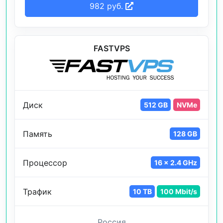
982 руб.
FASTVPS
Диск
512 GB
NVMe
Память
128 GB
Процессор
16 x 2.4 GHz
Трафик
10 TB
100 Mbit/s
Россия