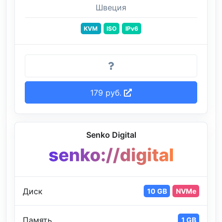
Швеция
KVM
ISO
IPv6
179 руб.
Senko Digital
Диск
10 GB
NVMe
Память
1 GB