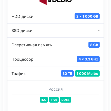
HDD диски
2 x 1 000 GB
SSD диски
-
Оперативная память
8 GB
Процессор
4 x 3.3 GHz
Трафик
30 TB
1 000 Mbit/s
Россия
ISO
IPv6
DDoS