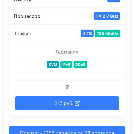
Процессор
1 x 2.7 GHz
Трафик
4 TB
125 Mbit/s
Германия
KVM
IPv6
DDoS
217 руб.
Показать 1297 тарифов от 78 хостеров