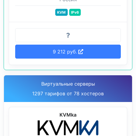
KVM
IPv6
9 212 руб.
Виртуальные серверы
1297 тарифов от 78 хостеров
KVMka