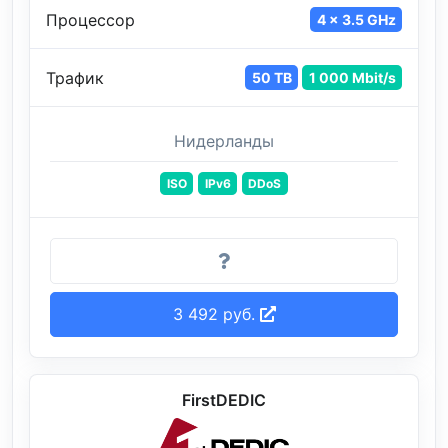
Процессор
4 x 3.5 GHz
Трафик
50 TB
1 000 Mbit/s
Нидерланды
ISO
IPv6
DDoS
3 492 руб.
FirstDEDIC