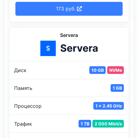
173 руб.
Servera
Диск
10 GB
NVMe
Память
1 GB
Процессор
1 x 2.45 GHz
Трафик
1 TB
2 000 Mbit/s