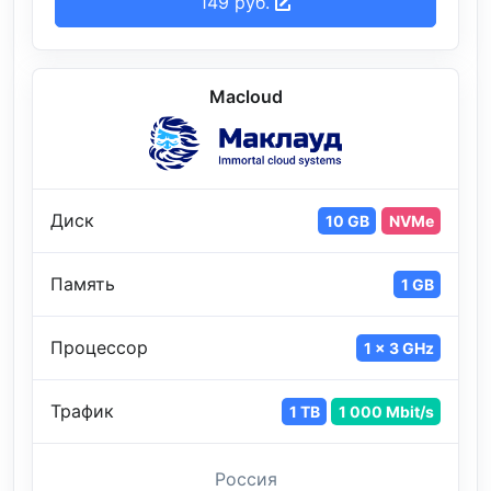
149 руб.
Macloud
Диск
10 GB
NVMe
Память
1 GB
Процессор
1 x 3 GHz
Трафик
1 TB
1 000 Mbit/s
Россия