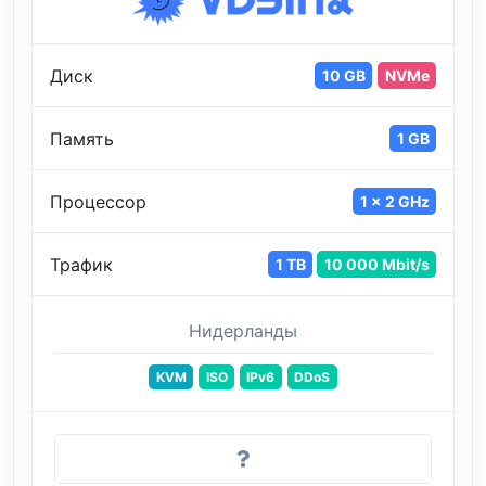
Диск
10 GB
NVMe
Память
1 GB
Процессор
1 x 2 GHz
Трафик
1 TB
10 000 Mbit/s
Нидерланды
KVM
ISO
IPv6
DDoS