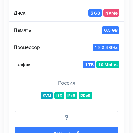
Диск
5 GB
NVMe
Память
0.5 GB
Процессор
1 x 2.4 GHz
Трафик
1 TB
10 Mbit/s
Россия
KVM
ISO
IPv6
DDoS