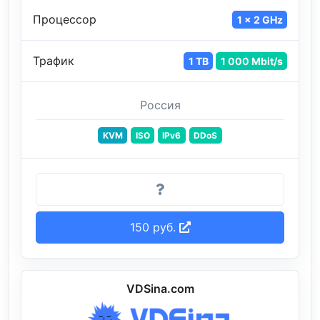
Процессор
1 x 2 GHz
Трафик
1 TB
1 000 Mbit/s
Россия
KVM
ISO
IPv6
DDoS
150 руб.
VDSina.com