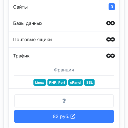
Сайты
3
Базы данных
Почтовые ящики
Трафик
Франция
Linux
PHP, Perl
cPanel
SSL
82 руб.