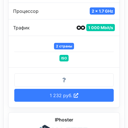
Процессор
2 x 1.7 GHz
Трафик
1 000 Mbit/s
2 страны
ISO
1 232 руб.
IPhoster