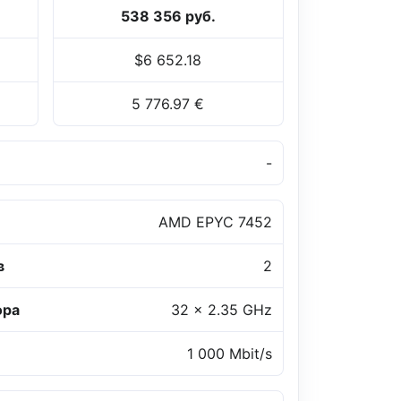
538 356 руб.
$6 652.18
5 776.97 €
-
AMD EPYC 7452
в
2
ора
32 x 2.35 GHz
1 000 Mbit/s