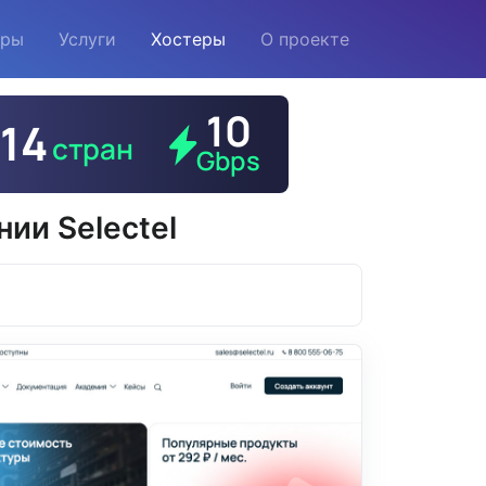
еры
Услуги
Хостеры
О проекте
ии Selectel