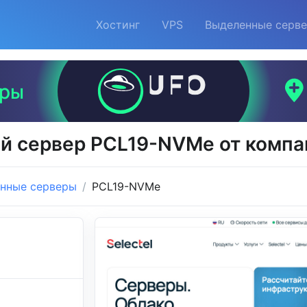
Хостинг
VPS
Выделенные серв
 сервер PCL19-NVMe от компан
нные серверы
PCL19-NVMe