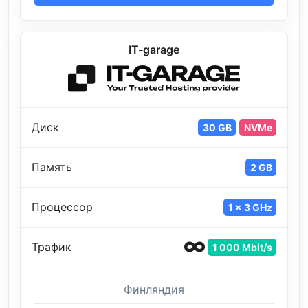
IT-garage
Диск
30 GB
NVMe
Память
2 GB
Процессор
1 x 3 GHz
Трафик
1 000 Mbit/s
Финляндия