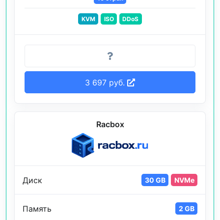
KVM
ISO
DDoS
3 697 руб.
Racbox
Диск
30 GB
NVMe
Память
2 GB