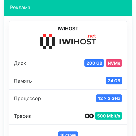
Реклама
IWIHOST
Диск
200 GB
NVMe
Память
24 GB
Процессор
12 x 2 GHz
Трафик
500 Mbit/s
10 стран