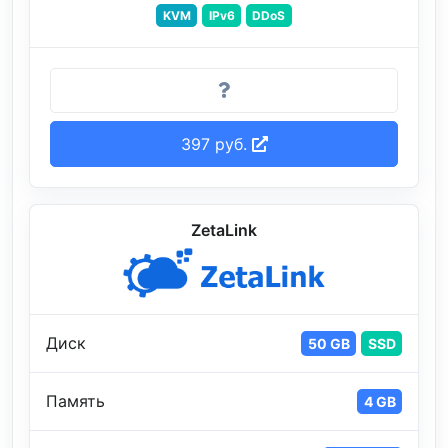
KVM
IPv6
DDoS
397 руб.
ZetaLink
Диск
50 GB
SSD
Память
4 GB