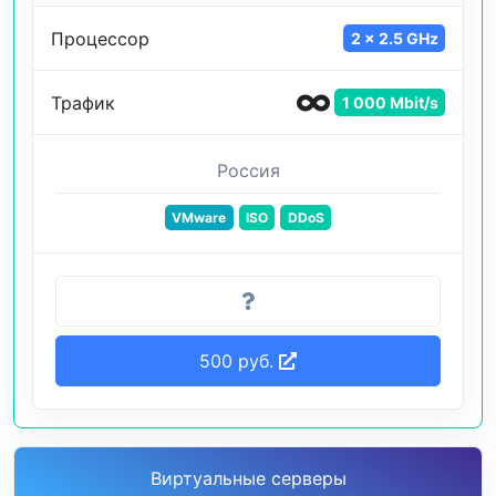
Процессор
2 x 2.5 GHz
Трафик
1 000 Mbit/s
Россия
VMware
ISO
DDoS
500 руб.
Виртуальные серверы