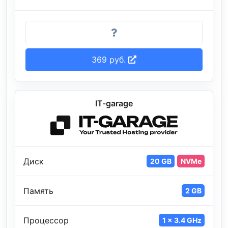
369 руб.
IT-garage
Диск
20 GB
NVMe
Память
2 GB
Процессор
1 x 3.4 GHz