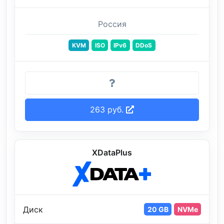
Россия
KVM
ISO
IPv6
DDoS
263 руб.
XDataPlus
Диск
20 GB
NVMe