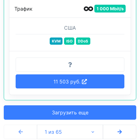
Трафик
1 000 Mbit/s
США
KVM
ISO
DDoS
11 503 руб.
Загрузить еще
1 из 65