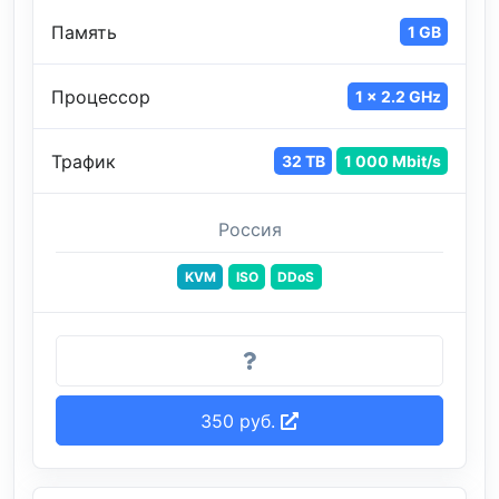
Память
1 GB
Процессор
1 x 2.2 GHz
Трафик
32 TB
1 000 Mbit/s
Россия
KVM
ISO
DDoS
350 руб.