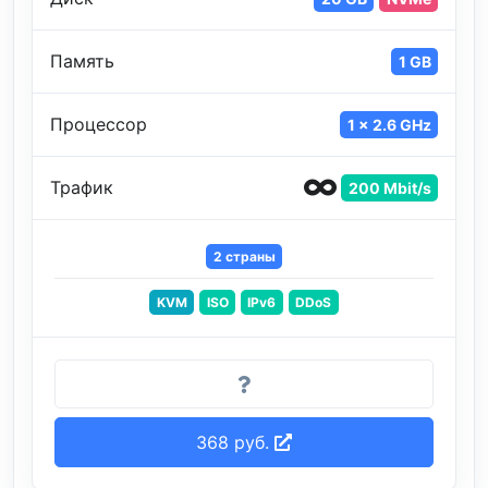
Память
1 GB
Процессор
1 x 2.6 GHz
Трафик
200 Mbit/s
2 страны
KVM
ISO
IPv6
DDoS
368 руб.