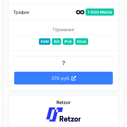
Трафик
1 000 Mbit/s
Германия
KVM
ISO
IPv6
DDoS
370 руб.
Retzor