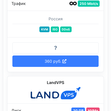
Трафик
250 Mbit/s
Россия
KVM
ISO
DDoS
360 руб.
LandVPS
Диск
20 GB
NVMe