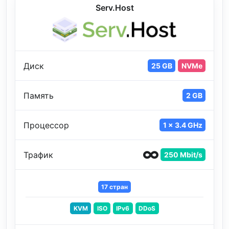
Serv.Host
Диск
25 GB
NVMe
Память
2 GB
Процессор
1 x 3.4 GHz
Трафик
250 Mbit/s
17 стран
KVM
ISO
IPv6
DDoS