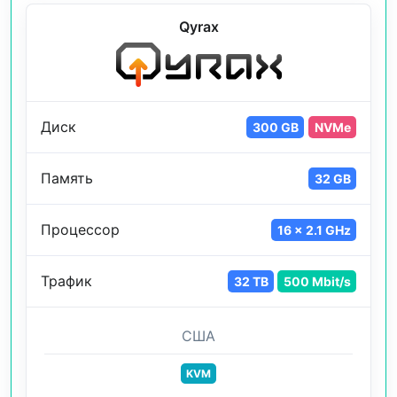
Qyrax
Диск
300 GB
NVMe
Память
32 GB
Процессор
16 x 2.1 GHz
Трафик
32 TB
500 Mbit/s
США
KVM