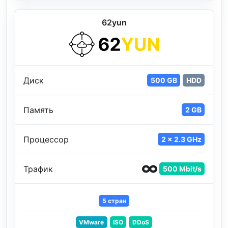
62yun
Диск
500 GB
HDD
Память
2 GB
Процессор
2 x 2.3 GHz
Трафик
500 Mbit/s
5 стран
VMware
ISO
DDoS