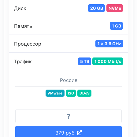
Диск
20 GB
NVMe
Память
1 GB
Процессор
1 x 3.6 GHz
Трафик
5 TB
1 000 Mbit/s
Россия
VMware
ISO
DDoS
379 руб.