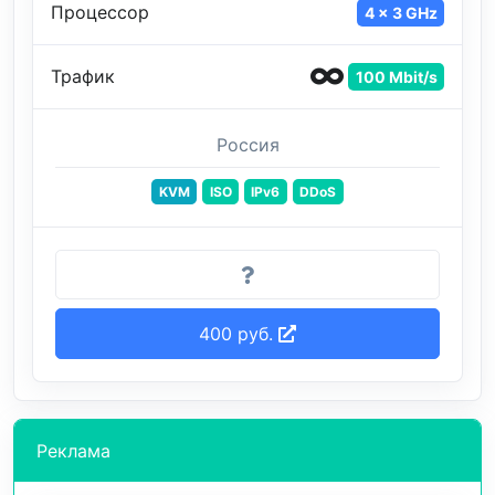
Процессор
4 x 3 GHz
Трафик
100 Mbit/s
Россия
KVM
ISO
IPv6
DDoS
400 руб.
Реклама