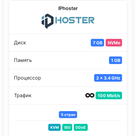
IPhoster
Диск
7 GB
NVMe
Память
1 GB
Процессор
2 x 3.4 GHz
Трафик
100 Mbit/s
5 стран
KVM
ISO
DDoS