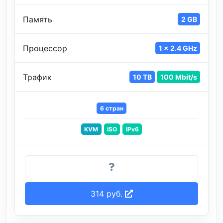
Память
2 GB
Процессор
1 x 2.4 GHz
Трафик
10 TB
100 Mbit/s
6 стран
KVM
ISO
IPv6
314 руб.