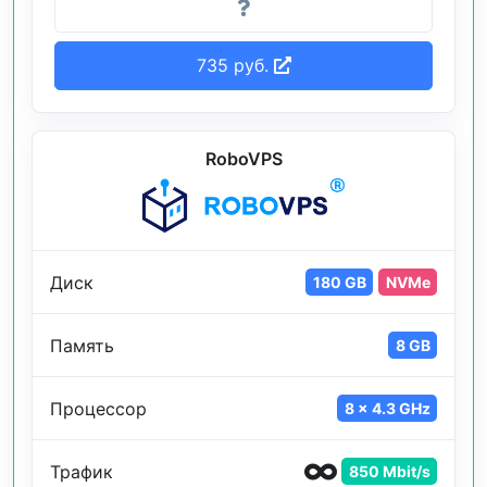
735 руб.
RoboVPS
Диск
180 GB
NVMe
Память
8 GB
Процессор
8 x 4.3 GHz
Трафик
850 Mbit/s