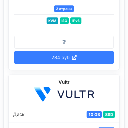
2 страны
KVM
ISO
IPv6
284 руб.
Vultr
Диск
10 GB
SSD