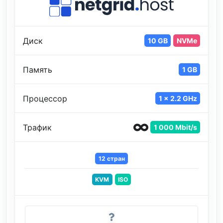
Диск
10 GB
NVMe
Память
1 GB
Процессор
1 x 2.2 GHz
Трафик
1 000 Mbit/s
12 стран
KVM
ISO