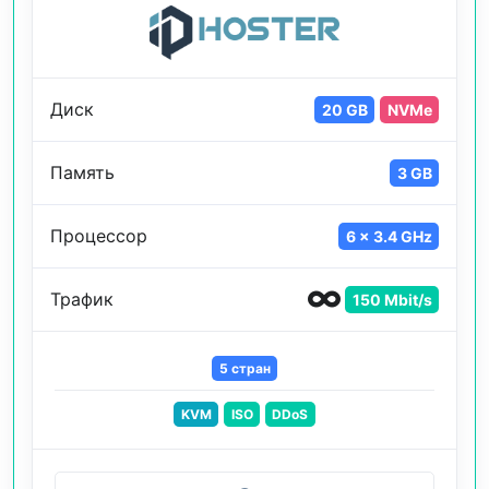
Диск
20 GB
NVMe
Память
3 GB
Процессор
6 x 3.4 GHz
Трафик
150 Mbit/s
5 стран
KVM
ISO
DDoS