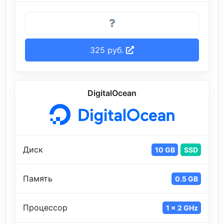
325 руб.
DigitalOcean
Диск
10 GB
SSD
Память
0.5 GB
Процессор
1 x 2 GHz