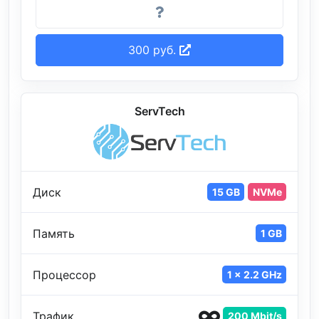
300 руб.
ServTech
Диск
15 GB
NVMe
Память
1 GB
Процессор
1 x 2.2 GHz
Трафик
200 Mbit/s