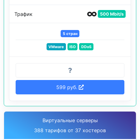
Трафик
500 Mbit/s
5 стран
VMware
ISO
DDoS
599 руб.
Виртуальные серверы
388 тарифов от 37 хостеров