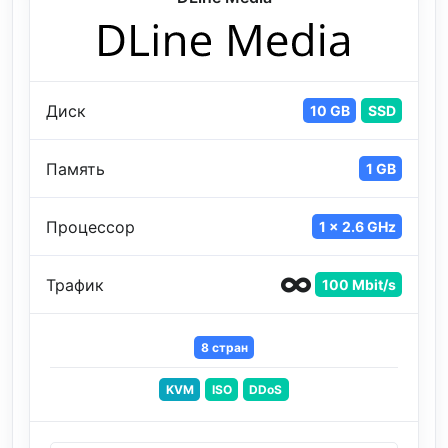
Диск
10 GB
SSD
Память
1 GB
Процессор
1 x 2.6 GHz
Трафик
100 Mbit/s
8 стран
KVM
ISO
DDoS