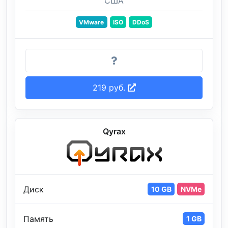
США
VMware
ISO
DDoS
219 руб.
Qyrax
Диск
10 GB
NVMe
Память
1 GB