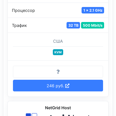
Процессор
1 x 2.1 GHz
Трафик
32 TB
500 Mbit/s
США
KVM
246 руб.
NetGrid Host