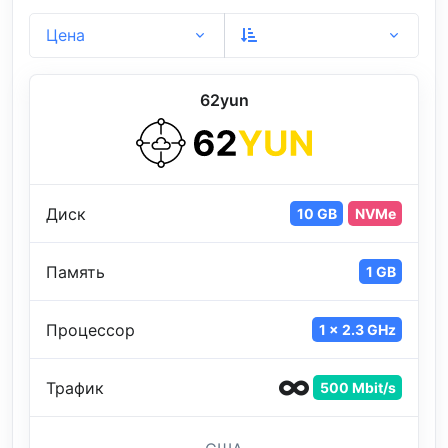
Цена
62yun
Диск
10 GB
NVMe
Память
1 GB
Процессор
1 x 2.3 GHz
Трафик
500 Mbit/s