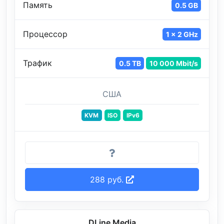
Память
0.5 GB
Процессор
1 x 2 GHz
Трафик
0.5 TB
10 000 Mbit/s
США
KVM
ISO
IPv6
288 руб.
DLine Media