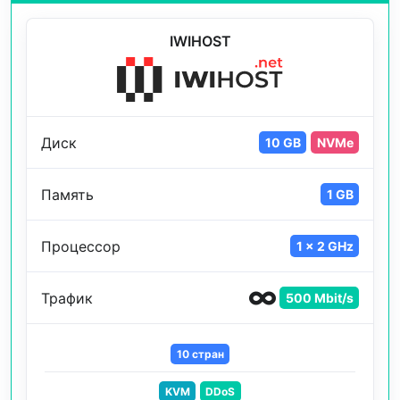
IWIHOST
Диск
10 GB
NVMe
Память
1 GB
Процессор
1 x 2 GHz
Трафик
500 Mbit/s
10 стран
KVM
DDoS