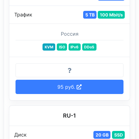
Трафик
5 TB
100 Mbit/s
Россия
KVM
ISO
IPv6
DDoS
95 руб.
RU-1
Диск
20 GB
SSD