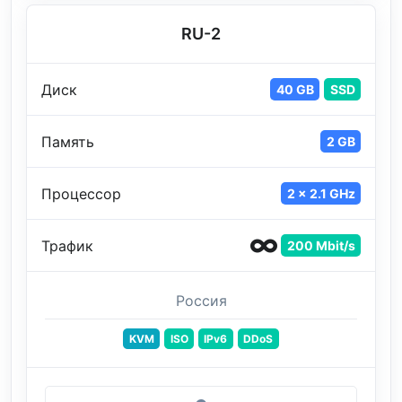
RU-2
Диск
40 GB
SSD
Память
2 GB
Процессор
2 x 2.1 GHz
Трафик
200 Mbit/s
Россия
KVM
ISO
IPv6
DDoS