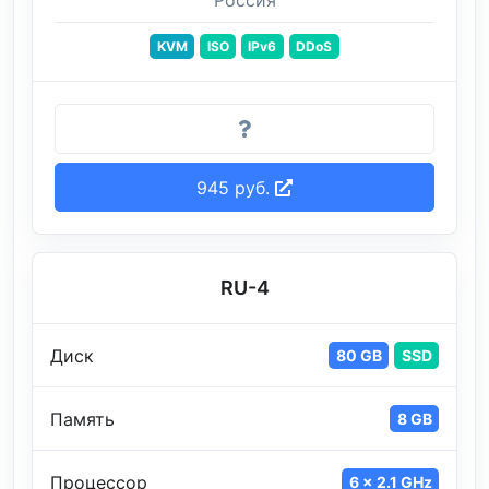
Россия
KVM
ISO
IPv6
DDoS
945 руб.
RU-4
Диск
80 GB
SSD
Память
8 GB
Процессор
6 x 2.1 GHz