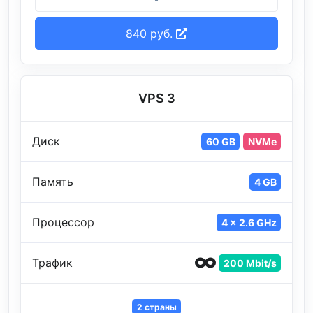
840 руб.
VPS 3
Диск
60 GB
NVMe
Память
4 GB
Процессор
4 x 2.6 GHz
Трафик
200 Mbit/s
2 страны