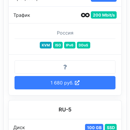
Трафик
200 Mbit/s
Россия
KVM
ISO
IPv6
DDoS
1 680 руб.
RU-5
Диск
100 GB
SSD