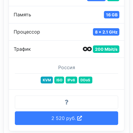
Память
16 GB
Процессор
8 x 2.1 GHz
Трафик
200 Mbit/s
Россия
KVM
ISO
IPv6
DDoS
2 520 руб.