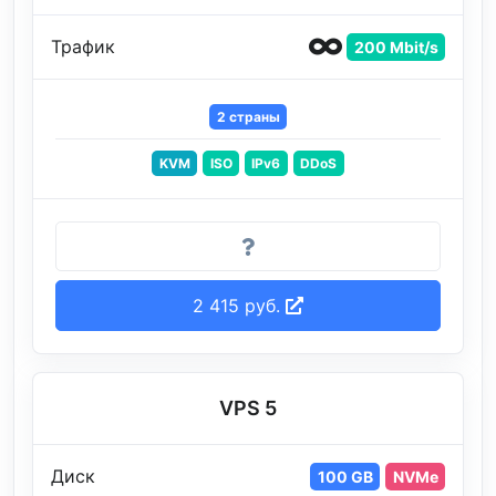
Трафик
200 Mbit/s
2 страны
KVM
ISO
IPv6
DDoS
2 415 руб.
VPS 5
Диск
100 GB
NVMe