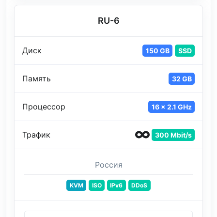
RU-6
Диск
150 GB
SSD
Память
32 GB
Процессор
16 x 2.1 GHz
Трафик
300 Mbit/s
Россия
KVM
ISO
IPv6
DDoS