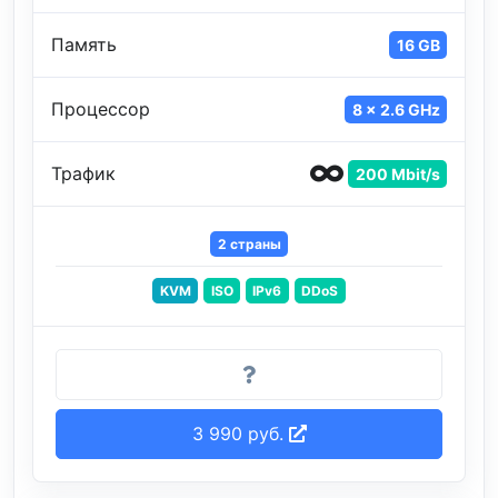
Память
16 GB
Процессор
8 x 2.6 GHz
Трафик
200 Mbit/s
2 страны
KVM
ISO
IPv6
DDoS
3 990 руб.