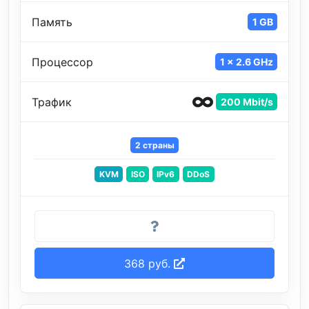
Память
1 GB
Процессор
1 x 2.6 GHz
Трафик
200 Mbit/s
2 страны
KVM
ISO
IPv6
DDoS
368 руб.