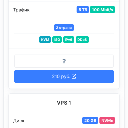
Трафик
5 TB
100 Mbit/s
2 страны
KVM
ISO
IPv6
DDoS
210 руб.
VPS 1
Диск
20 GB
NVMe