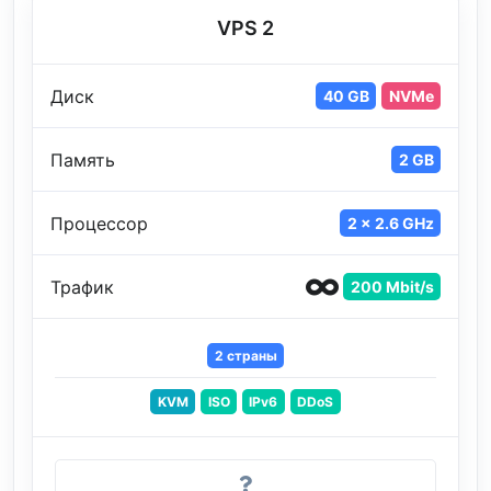
VPS 2
Диск
40 GB
NVMe
Память
2 GB
Процессор
2 x 2.6 GHz
Трафик
200 Mbit/s
2 страны
KVM
ISO
IPv6
DDoS