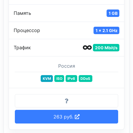
Память
1 GB
Процессор
1 x 2.1 GHz
Трафик
200 Mbit/s
Россия
KVM
ISO
IPv6
DDoS
263 руб.