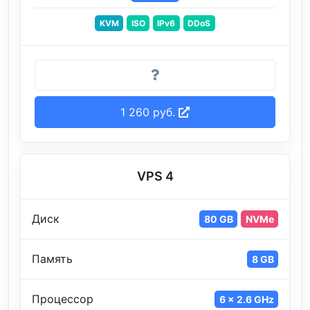
KVM
ISO
IPv6
DDoS
1 260 руб.
VPS 4
Диск
80 GB
NVMe
Память
8 GB
Процессор
6 x 2.6 GHz