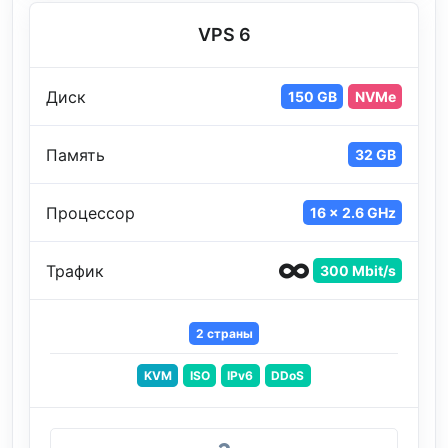
VPS 6
Диск
150 GB
NVMe
Память
32 GB
Процессор
16 x 2.6 GHz
Трафик
300 Mbit/s
2 страны
KVM
ISO
IPv6
DDoS