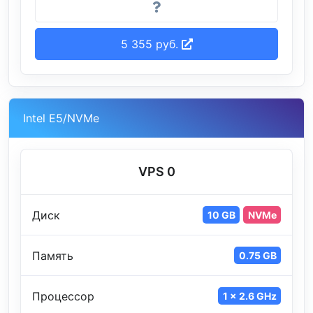
5 355 руб.
Intel E5/NVMe
VPS 0
Диск
10 GB
NVMe
Память
0.75 GB
Процессор
1 x 2.6 GHz