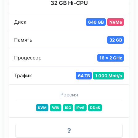
32 GB Hi-CPU
Диск
640 GB
NVMe
Память
32 GB
Процессор
16 x 2 GHz
Трафик
64 TB
1 000 Mbit/s
Россия
KVM
WIN
ISO
IPv6
DDoS