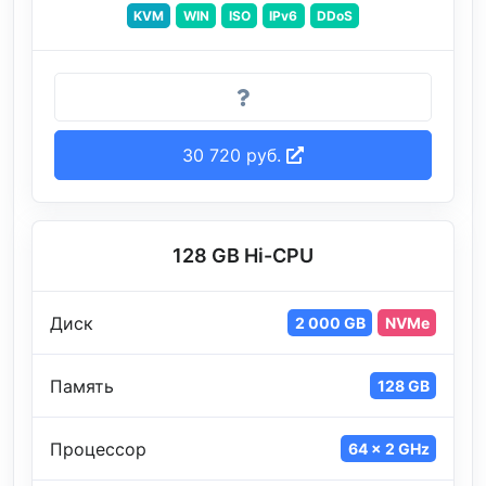
KVM
WIN
ISO
IPv6
DDoS
30 720 руб.
128 GB Hi-CPU
Диск
2 000 GB
NVMe
Память
128 GB
Процессор
64 x 2 GHz