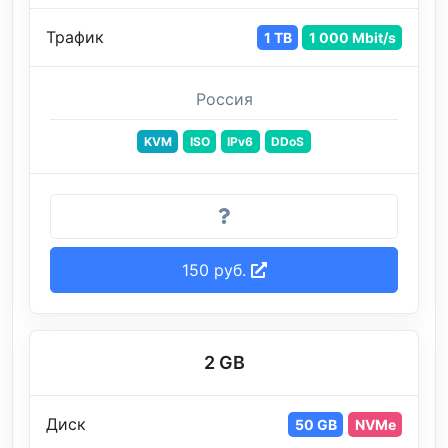
Трафик
1 TB
1 000 Mbit/s
Россия
KVM
ISO
IPv6
DDoS
150 руб.
2 GB
Диск
50 GB
NVMe