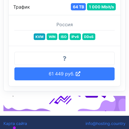
Трафик
64 TB
1 000 Mbit/s
Россия
KVM
WIN
ISO
IPv6
DDoS
61 449 руб.
Карта сайта
info@hosting.country