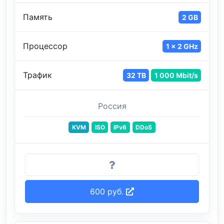
Память
2 GB
Процессор
1 x 2 GHz
Трафик
32 TB
1 000 Mbit/s
Россия
KVM
ISO
IPv6
DDoS
600 руб.