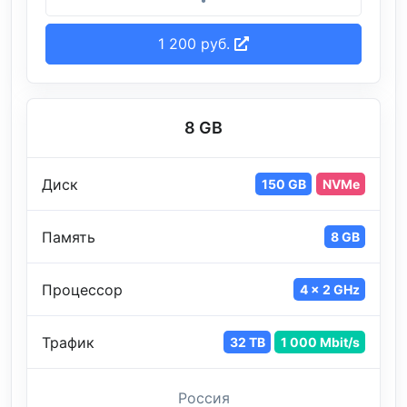
1 200 руб.
8 GB
Диск
150 GB
NVMe
Память
8 GB
Процессор
4 x 2 GHz
Трафик
32 TB
1 000 Mbit/s
Россия