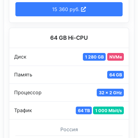
15 360 руб.
64 GB Hi-CPU
Диск
1 280 GB
NVMe
Память
64 GB
Процессор
32 x 2 GHz
Трафик
64 TB
1 000 Mbit/s
Россия