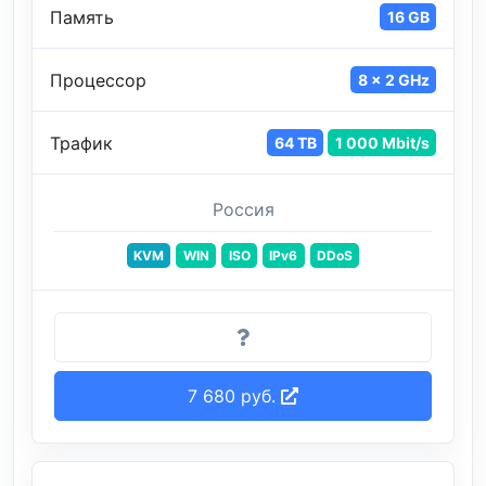
Память
16 GB
Процессор
8 x 2 GHz
Трафик
64 TB
1 000 Mbit/s
Россия
KVM
WIN
ISO
IPv6
DDoS
7 680 руб.