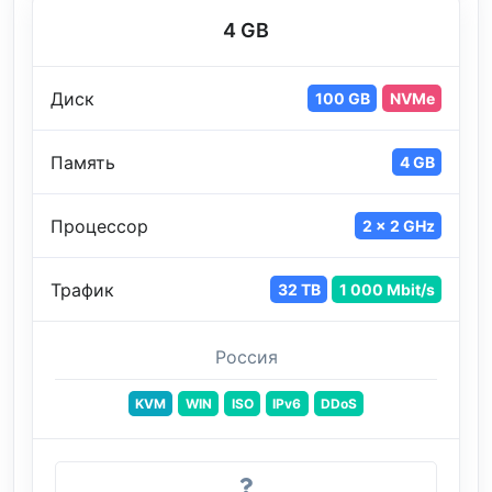
4 GB
Диск
100 GB
NVMe
Память
4 GB
Процессор
2 x 2 GHz
Трафик
32 TB
1 000 Mbit/s
Россия
KVM
WIN
ISO
IPv6
DDoS