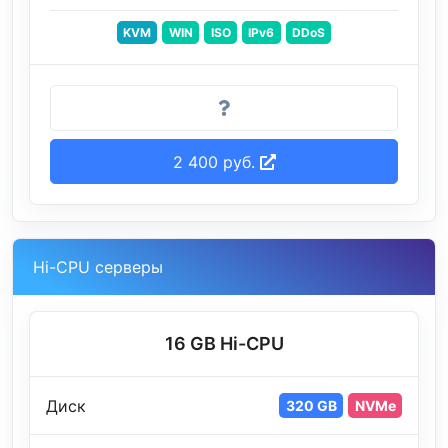
KVM
WIN
ISO
IPv6
DDoS
2 400 руб.
Hi-CPU серверы
16 GB Hi-CPU
Диск
320 GB
NVMe