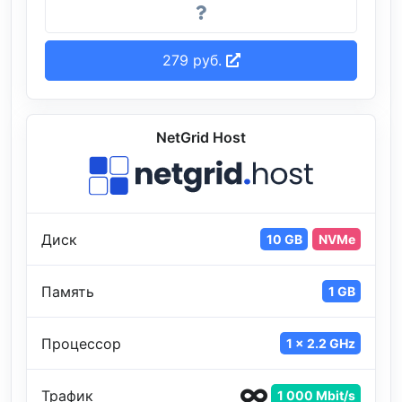
279 руб.
NetGrid Host
Диск
10 GB
NVMe
Память
1 GB
Процессор
1 x 2.2 GHz
Трафик
1 000 Mbit/s