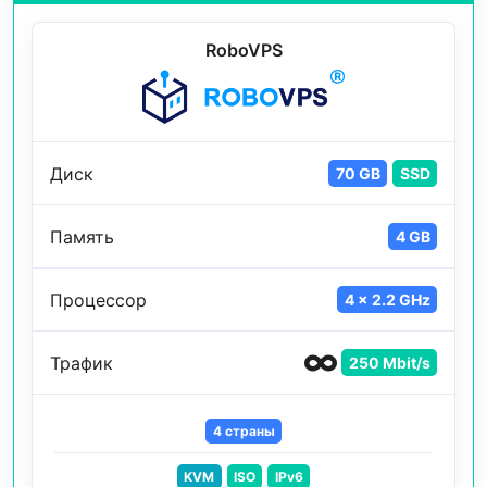
RoboVPS
Диск
70 GB
SSD
Память
4 GB
Процессор
4 x 2.2 GHz
Трафик
250 Mbit/s
4 страны
KVM
ISO
IPv6