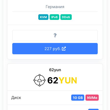
Германия
KVM
IPv6
DDoS
227 руб.
62yun
Диск
10 GB
NVMe