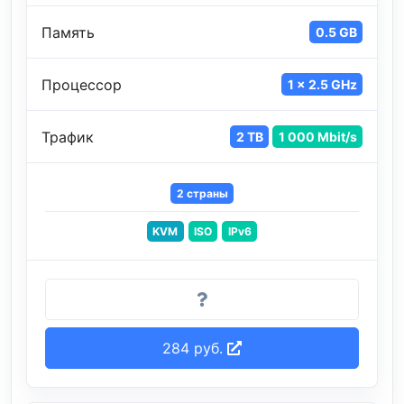
Память
0.5 GB
Процессор
1 x 2.5 GHz
Трафик
2 TB
1 000 Mbit/s
2 страны
KVM
ISO
IPv6
284 руб.