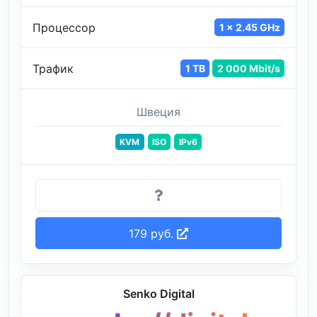
Процессор
1 x 2.45 GHz
Трафик
1 TB
2 000 Mbit/s
Швеция
KVM
ISO
IPv6
179 руб.
Senko Digital