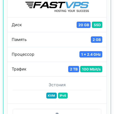
Диск
20 GB
SSD
Память
2 GB
Процессор
1 x 2.4 GHz
Трафик
2 TB
100 Mbit/s
Эстония
KVM
IPv6