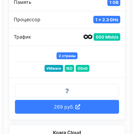
Память
1 GB
Процессор
1 x 2.3 GHz
Трафик
500 Mbit/s
2 страны
VMware
ISO
DDoS
269 руб.
Koara Cloud