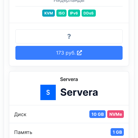
Нидерланды
KVM
ISO
IPv6
DDoS
173 руб.
Servera
Диск
10 GB
NVMe
Память
1 GB