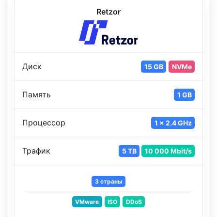
Retzor
Диск
15 GB
NVMe
Память
1 GB
Процессор
1 x 2.4 GHz
Трафик
5 TB
10 000 Mbit/s
3 страны
VMware
ISO
DDoS