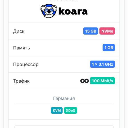
Диск
15 GB
NVMe
Память
1 GB
Процессор
1 x 3.1 GHz
Трафик
100 Mbit/s
Германия
KVM
DDoS