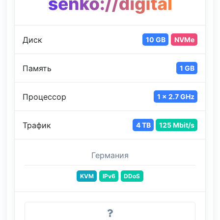
Диск
10 GB
NVMe
Память
1 GB
Процессор
1 x 2.7 GHz
Трафик
4 TB
125 Mbit/s
Германия
KVM
IPv6
DDoS