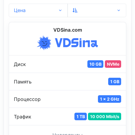
Цена
VDSina.com
Диск
10 GB
NVMe
Память
1 GB
Процессор
1 x 2 GHz
Трафик
1 TB
10 000 Mbit/s