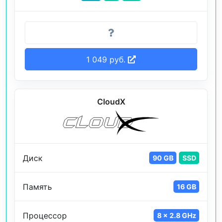
1 049 руб.
CloudX
Диск
90 GB
SSD
Память
16 GB
Процессор
8 x 2.8 GHz