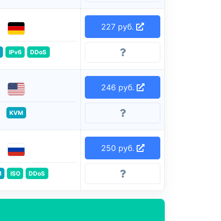
227 руб.
IPv6
DDoS
246 руб.
KVM
250 руб.
M
ISO
DDoS