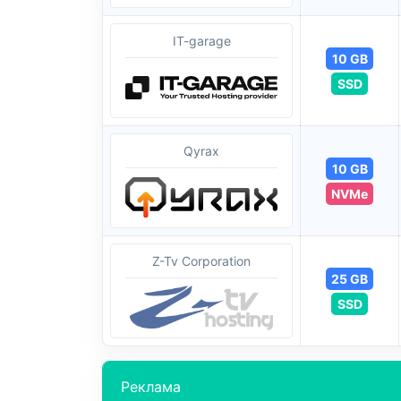
IT-garage
10 GB
SSD
Qyrax
10 GB
NVMe
Z-Tv Corporation
25 GB
SSD
Реклама