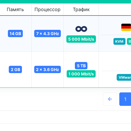
Память
Процессор
Трафик
14 GB
7 x 4.3 GHz
5 000 Mbit/s
KVM
I
5 TB
2 GB
2 x 3.6 GHz
1 000 Mbit/s
VMwar
1