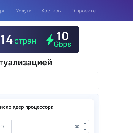
еры
Услуги
Хостеры
О проекте
туализацией
исло ядер процессора
От