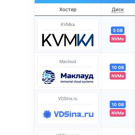
Хостер
Диск
KVMka
5 GB
NVMe
Macloud
10 GB
NVMe
VDSina.ru
10 GB
NVMe