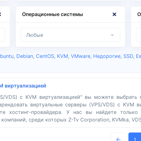
Операционные системы
О
Любые
buntu
,
Debian
,
CentOS
,
KVM
,
VMware
,
Недорогие
,
SSD
,
Е
M виртуализацией
PS/VDS) с KVM виртуализацией" вы можете выбрать
 арендовать виртуальные серверы (VPS/VDS) с KVM в
те хостинг-провайдера. У нас вы найдете только
компаний, среди которых Z-Tv Corporation, KVMka, VDS
1