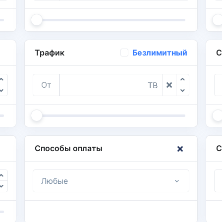
Трафик
С
Безлимитный
От
TB
Способы оплаты
С
Любые