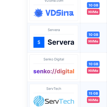
VDSina.com
10 GB
NVMe
Servera
10 GB
NVMe
Senko Digital
10 GB
NVMe
ServTech
15 GB
NVMe