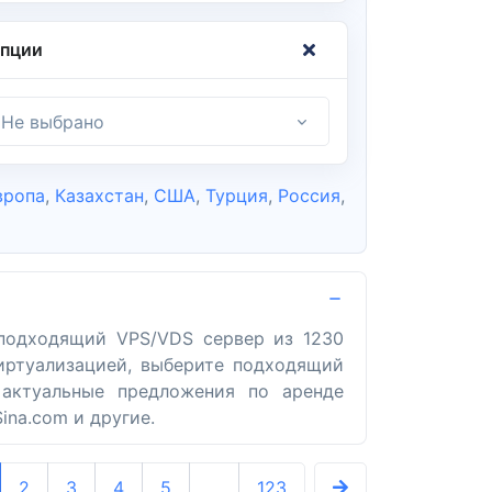
пции
Не выбрано
вропа
,
Казахстан
,
США
,
Турция
,
Россия
,
 подходящий VPS/VDS сервер из 1230
иртуализацией, выберите подходящий
 актуальные предложения по аренде
ina.com и другие.
2
3
4
5
...
123