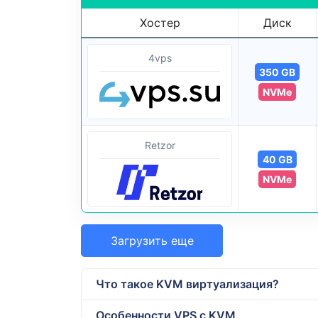
Хостер
Диск
4vps
350 GB
NVMe
Retzor
40 GB
NVMe
Загрузить еще
Что такое KVM виртуализация?
Особенности VPS с KVM