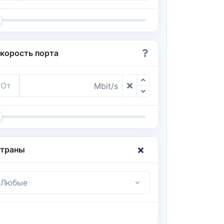
корость порта
От
Mbit/s
траны
Любые