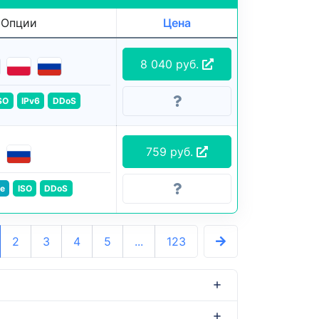
Опции
Цена
8 040 руб.
SO
IPv6
DDoS
759 руб.
e
ISO
DDoS
2
3
4
5
...
123