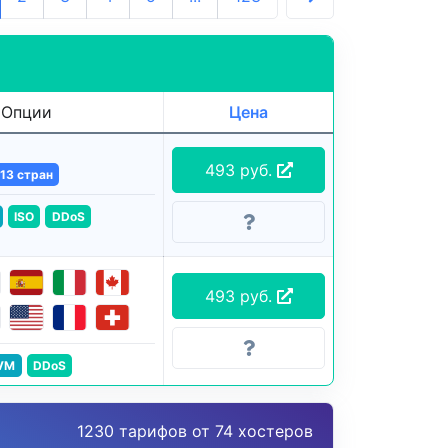
Опции
Цена
493 руб.
13 стран
ISO
DDoS
493 руб.
VM
DDoS
1230 тарифов от 74 хостеров