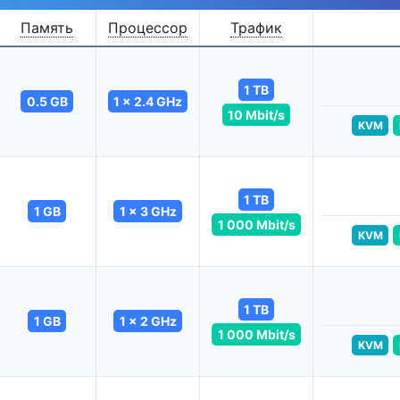
Память
Процессор
Трафик
1 TB
0.5 GB
1 x 2.4 GHz
10 Mbit/s
KVM
1 TB
1 GB
1 x 3 GHz
1 000 Mbit/s
KVM
1 TB
1 GB
1 x 2 GHz
1 000 Mbit/s
KVM