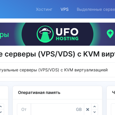
Хостинг
VPS
Выделенные серв
е серверы (VPS/VDS) с KVM вир
туальные серверы (VPS/VDS) с KVM виртуализацией
Оперативная память
Ч
От
GB