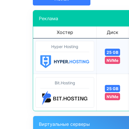
Реклама
Хостер
Диск
Hyper Hosting
25 GB
NVMe
Bit.Hosting
25 GB
NVMe
Виртуальные серверы