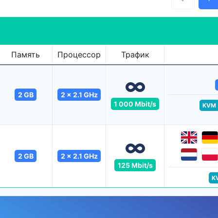
Память
Процессор
Трафик
2 GB
2 x 2.1 GHz
1 000 Mbit/s
KVM
2 GB
2 x 2.1 GHz
125 Mbit/s
K