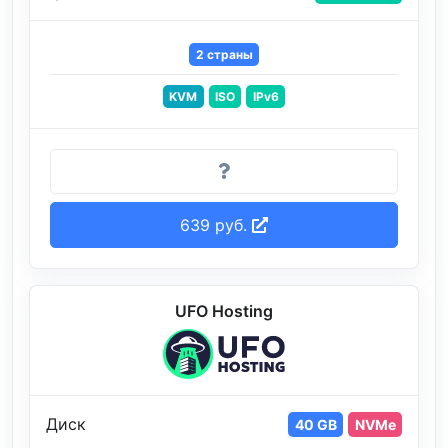
2 страны
KVM
ISO
IPv6
639 руб.
UFO Hosting
Диск
40 GB
NVMe