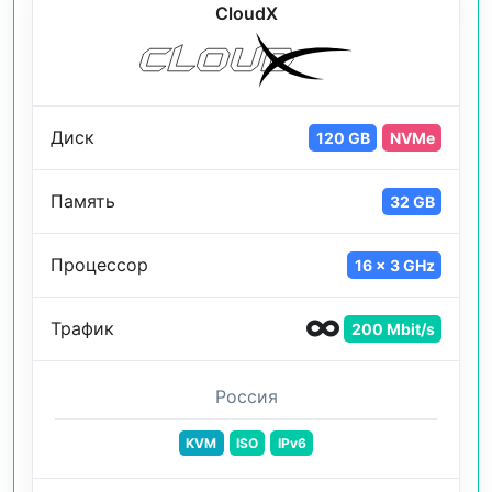
CloudX
Диск
120 GB
NVMe
Память
32 GB
Процессор
16 x 3 GHz
Трафик
200 Mbit/s
Россия
KVM
ISO
IPv6