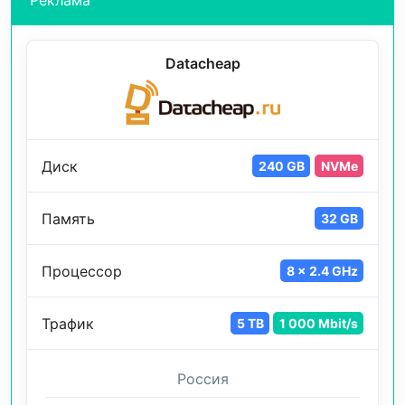
Реклама
Datacheap
Диск
240 GB
NVMe
Память
32 GB
Процессор
8 x 2.4 GHz
Трафик
5 TB
1 000 Mbit/s
Россия