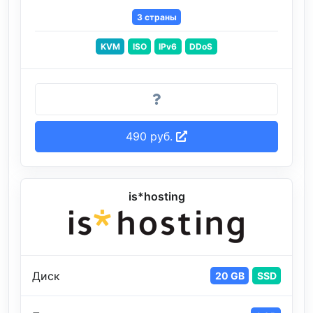
3 страны
KVM
ISO
IPv6
DDoS
490 руб.
is*hosting
Диск
20 GB
SSD