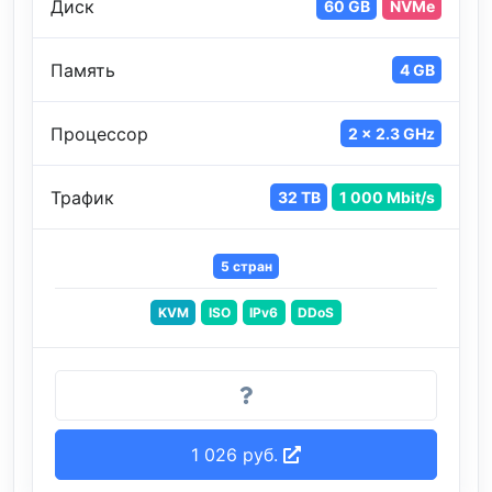
Диск
60 GB
NVMe
Память
4 GB
Процессор
2 x 2.3 GHz
Трафик
32 TB
1 000 Mbit/s
5 стран
KVM
ISO
IPv6
DDoS
1 026 руб.