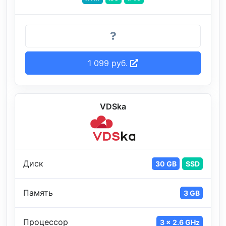
1 099 руб.
VDSka
Диск
30 GB
SSD
Память
3 GB
Процессор
3 x 2.6 GHz