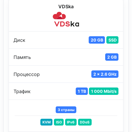
VDSka
Диск
20 GB
SSD
Память
2 GB
Процессор
2 x 2.6 GHz
Трафик
1 TB
1 000 Mbit/s
3 страны
KVM
ISO
IPv6
DDoS