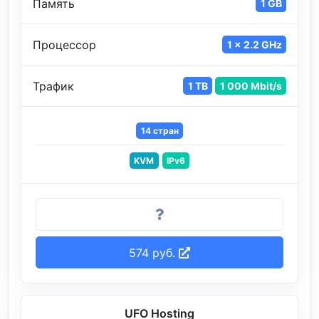
Память
1 GB
Процессор
1 x 2.2 GHz
Трафик
1 TB
1 000 Mbit/s
14 стран
KVM
IPv6
574 руб.
UFO Hosting