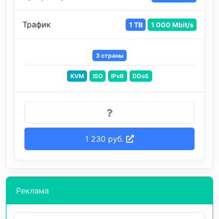
Трафик
1 TB
1 000 Mbit/s
3 страны
KVM
ISO
IPv6
DDoS
1 230 руб.
Реклама