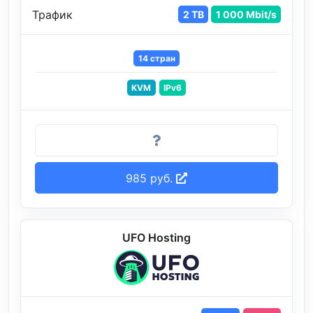
Трафик
2 TB
1 000 Mbit/s
14 стран
KVM
IPv6
985 руб.
UFO Hosting