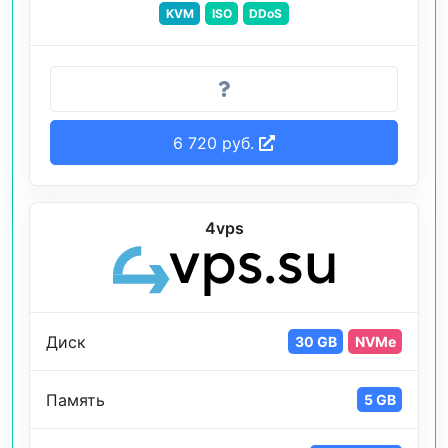
KVM
ISO
DDoS
6 720 руб.
4vps
Диск
30 GB
NVMe
Память
5 GB