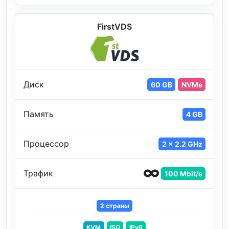
FirstVDS
Диск
60 GB
NVMe
Память
4 GB
Процессор
2 x 2.2 GHz
Трафик
100 Mbit/s
2 страны
KVM
ISO
IPv6