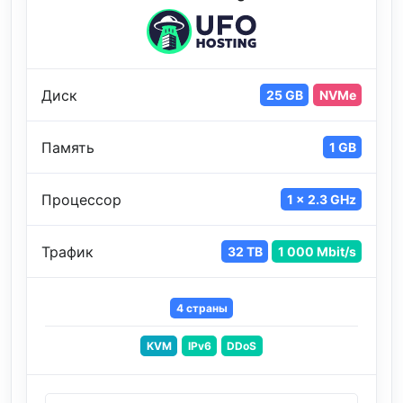
Диск
25 GB
NVMe
Память
1 GB
Процессор
1 x 2.3 GHz
Трафик
32 TB
1 000 Mbit/s
4 страны
KVM
IPv6
DDoS