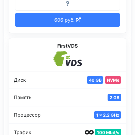
606 руб.
FirstVDS
Диск
40 GB
NVMe
Память
2 GB
Процессор
1 x 2.2 GHz
Трафик
100 Mbit/s