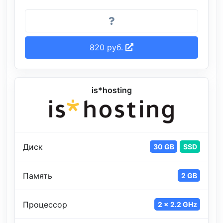
820 руб.
is*hosting
Диск
30 GB
SSD
Память
2 GB
Процессор
2 x 2.2 GHz