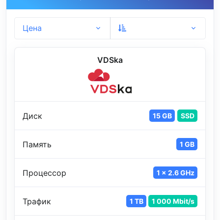
Цена
VDSka
Диск
15 GB
SSD
Память
1 GB
Процессор
1 x 2.6 GHz
Трафик
1 TB
1 000 Mbit/s