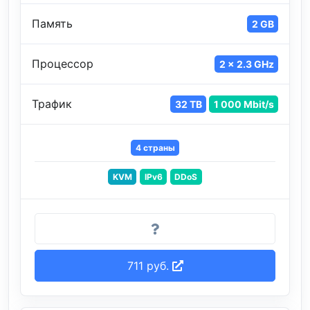
Память
2 GB
Процессор
2 x 2.3 GHz
Трафик
32 TB
1 000 Mbit/s
4 страны
KVM
IPv6
DDoS
711 руб.