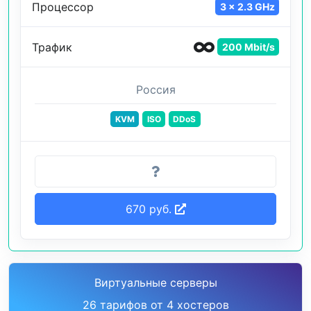
Процессор
3 x 2.3 GHz
Трафик
200 Mbit/s
Россия
KVM
ISO
DDoS
670 руб.
Виртуальные серверы
26 тарифов от 4 хостеров