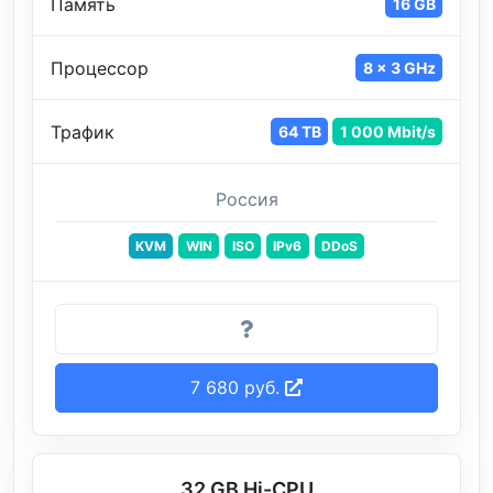
Память
16 GB
Процессор
8 x 3 GHz
Трафик
64 TB
1 000 Mbit/s
Россия
KVM
WIN
ISO
IPv6
DDoS
7 680 руб.
32 GB Hi-CPU