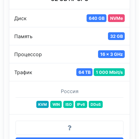
Диск
640 GB
NVMe
Память
32 GB
Процессор
16 x 3 GHz
Трафик
64 TB
1 000 Mbit/s
Россия
KVM
WIN
ISO
IPv6
DDoS