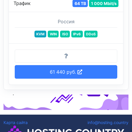
Трафик
64 TB
1 000 Mbit/s
Россия
KVM
WIN
ISO
IPv6
DDoS
61 440 руб.
Карта сайта
info@hosting.country