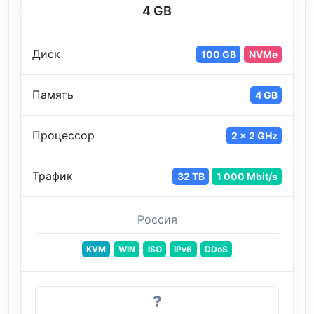
4 GB
Диск
100 GB
NVMe
Память
4 GB
Процессор
2 x 2 GHz
Трафик
32 TB
1 000 Mbit/s
Россия
KVM
WIN
ISO
IPv6
DDoS