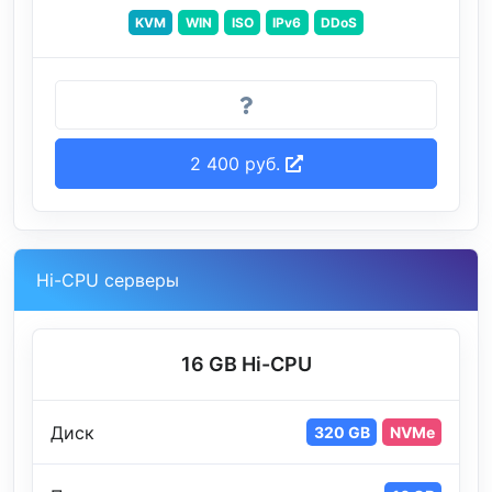
KVM
WIN
ISO
IPv6
DDoS
2 400 руб.
Hi-CPU серверы
16 GB Hi-CPU
Диск
320 GB
NVMe