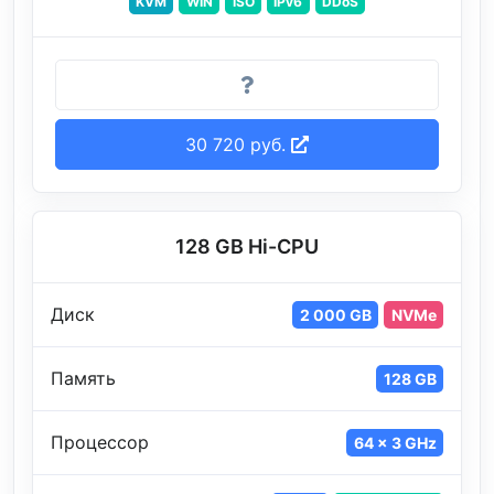
KVM
WIN
ISO
IPv6
DDoS
30 720 руб.
128 GB Hi-CPU
Диск
2 000 GB
NVMe
Память
128 GB
Процессор
64 x 3 GHz