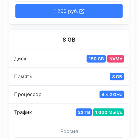
1 200 руб.
8 GB
Диск
150 GB
NVMe
Память
8 GB
Процессор
4 x 2 GHz
Трафик
32 TB
1 000 Mbit/s
Россия