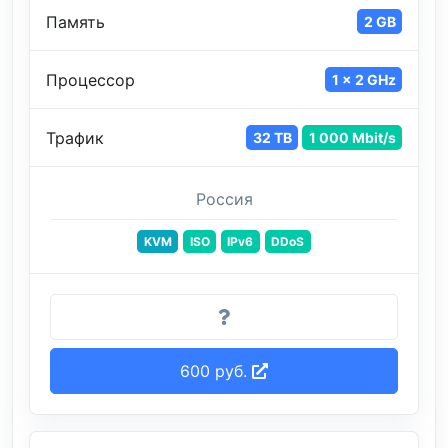
Память
2 GB
Процессор
1 x 2 GHz
Трафик
32 TB
1 000 Mbit/s
Россия
KVM
ISO
IPv6
DDoS
600 руб.