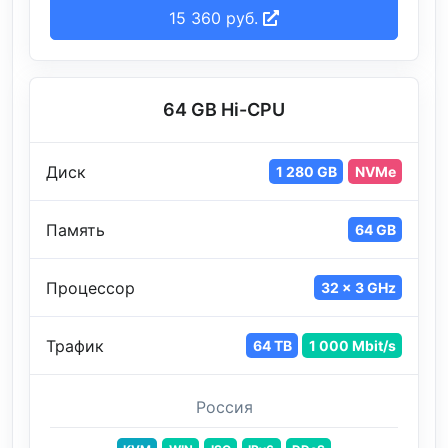
15 360 руб.
64 GB Hi-CPU
Диск
1 280 GB
NVMe
Память
64 GB
Процессор
32 x 3 GHz
Трафик
64 TB
1 000 Mbit/s
Россия