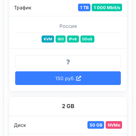
Трафик
1 TB
1 000 Mbit/s
Россия
KVM
ISO
IPv6
DDoS
150 руб.
2 GB
Диск
50 GB
NVMe