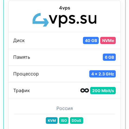
4vps
Диск
40 GB
NVMe
Память
6 GB
Процессор
4 x 2.3 GHz
Трафик
200 Mbit/s
Россия
KVM
ISO
DDoS