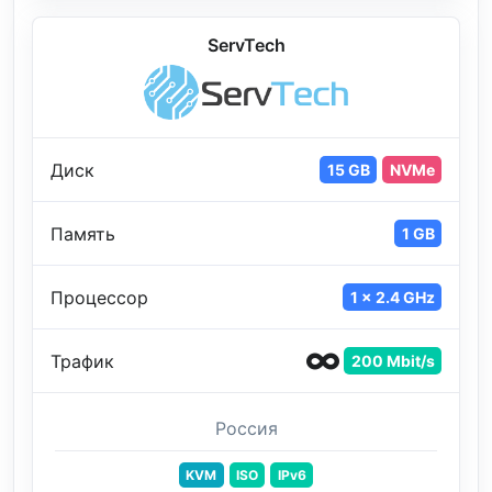
ServTech
Диск
15 GB
NVMe
Память
1 GB
Процессор
1 x 2.4 GHz
Трафик
200 Mbit/s
Россия
KVM
ISO
IPv6