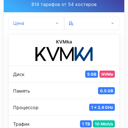
814 тарифов от 54 хостеров
Цена
KVMka
Диск
5 GB
NVMe
Память
0.5 GB
Процессор
1 x 2.4 GHz
Трафик
1 TB
10 Mbit/s