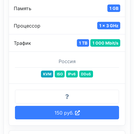
Память
1 GB
Процессор
1 x 3 GHz
Трафик
1 TB
1 000 Mbit/s
Россия
KVM
ISO
IPv6
DDoS
150 руб.