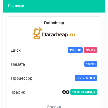
Реклама
Datacheap
Диск
120 GB
NVMe
Память
16 GB
Процессор
8 x 2.4 GHz
Трафик
10 000 Mbit/s
Россия