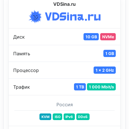
VDSina.ru
Диск
10 GB
NVMe
Память
1 GB
Процессор
1 x 2 GHz
Трафик
1 TB
1 000 Mbit/s
Россия
KVM
ISO
IPv6
DDoS