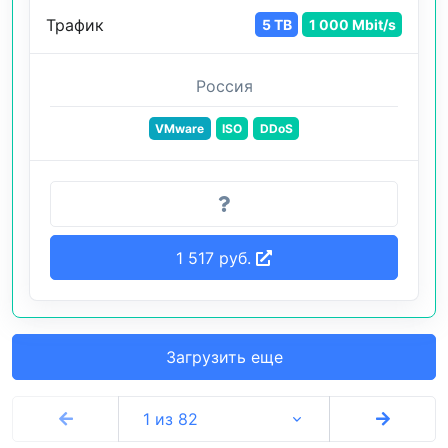
Трафик
5 TB
1 000 Mbit/s
Россия
VMware
ISO
DDoS
1 517 руб.
Загрузить еще
1 из 82