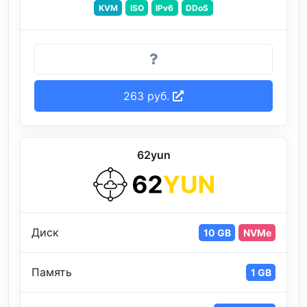
KVM
ISO
IPv6
DDoS
263 руб.
62yun
Диск
10 GB
NVMe
Память
1 GB