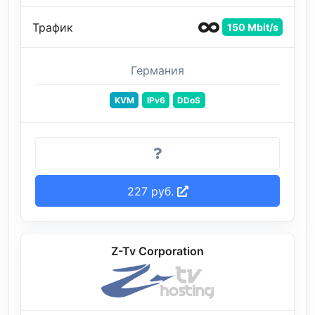
Трафик
150 Mbit/s
Германия
KVM
IPv6
DDoS
227 руб.
Z-Tv Corporation