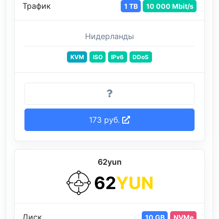
Трафик
1 TB
10 000 Mbit/s
Нидерланды
KVM
ISO
IPv6
DDoS
173 руб.
62yun
Диск
10 GB
NVMe