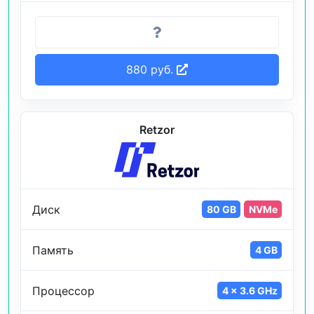
880 руб.
Retzor
Диск
80 GB
NVMe
Память
4 GB
Процессор
4 x 3.6 GHz