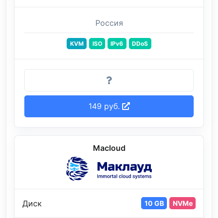
Россия
KVM
ISO
IPv6
DDoS
149 руб.
Macloud
Диск
10 GB
NVMe