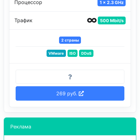
Процессор
1 x 2.3 GHz
Трафик
500 Mbit/s
2 страны
VMware
ISO
DDoS
269 руб.
Реклама