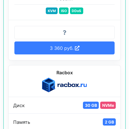
KVM
ISO
DDoS
3 360 руб.
Racbox
Диск
30 GB
NVMe
Память
2 GB