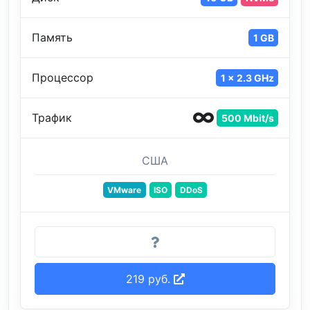
Память
1 GB
Процессор
1 x 2.3 GHz
Трафик
500 Mbit/s
США
VMware
ISO
DDoS
219 руб.