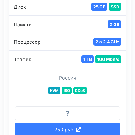
Диск
25 GB
SSD
Память
2 GB
Процессор
2 x 2.4 GHz
Трафик
1 TB
100 Mbit/s
Россия
KVM
ISO
DDoS
250 руб.