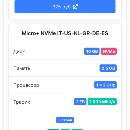
375 руб.
Micro+ NVMe IT-US-NL-GR-DE-ES
Диск
10 GB
NVMe
Память
0.5 GB
Процессор
1 x 2 GHz
Трафик
2 TB
1 000 Mbit/s
6 стран