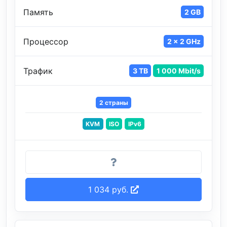
Память
2 GB
Процессор
2 x 2 GHz
Трафик
3 TB
1 000 Mbit/s
2 страны
KVM
ISO
IPv6
1 034 руб.