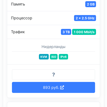
Память
2 GB
Процессор
2 x 2.5 GHz
Трафик
3 TB
1 000 Mbit/s
Нидерланды
KVM
ISO
IPv6
893 руб.