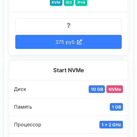
KVM
ISO
IPv6
375 руб.
Start NVMe
Диск
10 GB
NVMe
Память
1 GB
Процессор
1 x 2 GHz