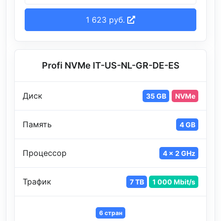
1 623 руб.
Profi NVMe IT-US-NL-GR-DE-ES
Диск
35 GB
NVMe
Память
4 GB
Процессор
4 x 2 GHz
Трафик
7 TB
1 000 Mbit/s
6 стран