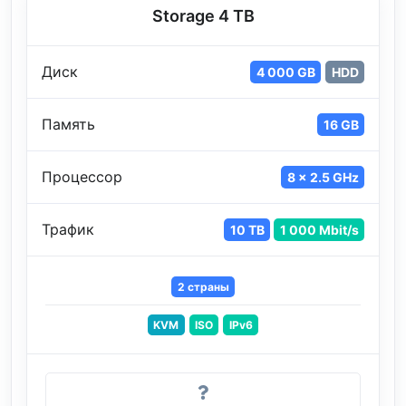
Storage 4 TB
Диск
4 000 GB
HDD
Память
16 GB
Процессор
8 x 2.5 GHz
Трафик
10 TB
1 000 Mbit/s
2 страны
KVM
ISO
IPv6