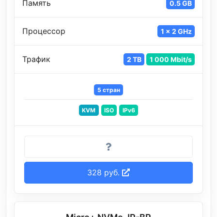
Память
0.5 GB
Процессор
1 x 2 GHz
Трафик
2 TB
1 000 Mbit/s
5 стран
KVM
ISO
IPv6
328 руб.