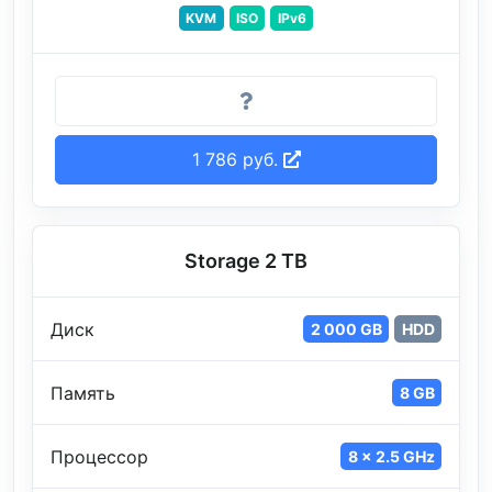
KVM
ISO
IPv6
1 786 руб.
Storage 2 TB
Диск
2 000 GB
HDD
Память
8 GB
Процессор
8 x 2.5 GHz