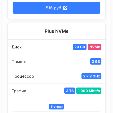
516 руб.
Plus NVMe
Диск
20 GB
NVMe
Память
2 GB
Процессор
2 x 2 GHz
Трафик
3 TB
1 000 Mbit/s
5 стран