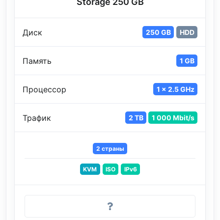
Storage 250 GB
Диск
250 GB
HDD
Память
1 GB
Процессор
1 x 2.5 GHz
Трафик
2 TB
1 000 Mbit/s
2 страны
KVM
ISO
IPv6