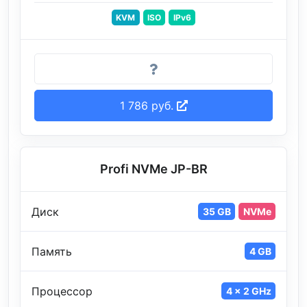
KVM
ISO
IPv6
1 786 руб.
Profi NVMe JP-BR
Диск
35 GB
NVMe
Память
4 GB
Процессор
4 x 2 GHz