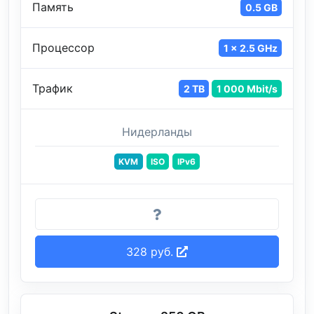
Память
0.5 GB
Процессор
1 x 2.5 GHz
Трафик
2 TB
1 000 Mbit/s
Нидерланды
KVM
ISO
IPv6
328 руб.