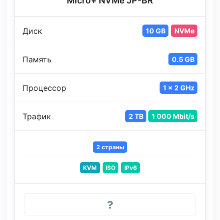
Micro+ NVMe JP-BR
Диск
10 GB
NVMe
Память
0.5 GB
Процессор
1 x 2 GHz
Трафик
2 TB
1 000 Mbit/s
2 страны
KVM
ISO
IPv6