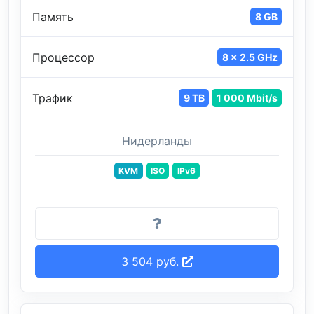
Память
8 GB
Процессор
8 x 2.5 GHz
Трафик
9 TB
1 000 Mbit/s
Нидерланды
KVM
ISO
IPv6
3 504 руб.