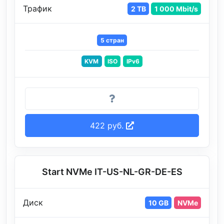
Трафик
2 TB
1 000 Mbit/s
5 стран
KVM
ISO
IPv6
422 руб.
Start NVMe IT-US-NL-GR-DE-ES
Диск
10 GB
NVMe