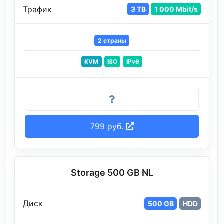
Трафик
3 TB
1 000 Mbit/s
2 страны
KVM
ISO
IPv6
799 руб.
Storage 500 GB NL
Диск
500 GB
HDD