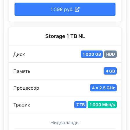
1 598 руб.
Storage 1 TB NL
Диск
1 000 GB
HDD
Память
4 GB
Процессор
4 x 2.5 GHz
Трафик
7 TB
1 000 Mbit/s
Нидерланды