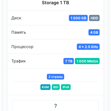
Storage 1 TB
Диск
1 000 GB
HDD
Память
4 GB
Процессор
4 x 2.5 GHz
Трафик
7 TB
1 000 Mbit/s
2 страны
KVM
ISO
IPv6