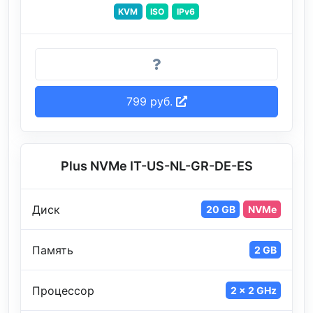
KVM
ISO
IPv6
799 руб.
Plus NVMe IT-US-NL-GR-DE-ES
Диск
20 GB
NVMe
Память
2 GB
Процессор
2 x 2 GHz