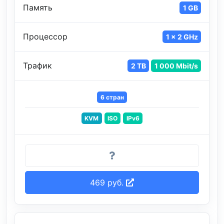
Память
1 GB
Процессор
1 x 2 GHz
Трафик
2 TB
1 000 Mbit/s
6 стран
KVM
ISO
IPv6
469 руб.