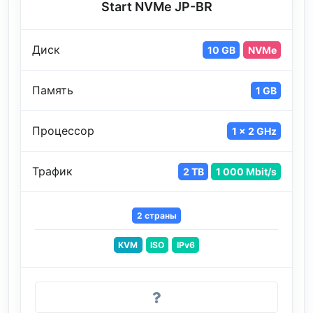
Start NVMe JP-BR
Диск
10 GB
NVMe
Память
1 GB
Процессор
1 x 2 GHz
Трафик
2 TB
1 000 Mbit/s
2 страны
KVM
ISO
IPv6