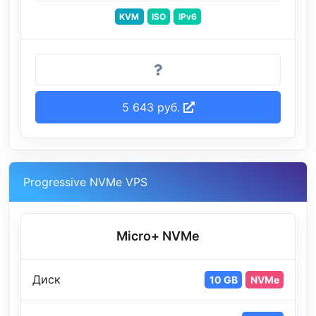
KVM
ISO
IPv6
5 643 руб.
Progressive NVMe VPS
Micro+ NVMe
Диск
10 GB
NVMe