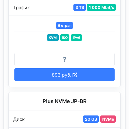
Трафик
3 TB
1 000 Mbit/s
6 стран
KVM
ISO
IPv6
893 руб.
Plus NVMe JP-BR
Диск
20 GB
NVMe