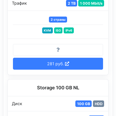
Трафик
2 TB
1 000 Mbit/s
2 страны
KVM
ISO
IPv6
281 руб.
Storage 100 GB NL
Диск
100 GB
HDD