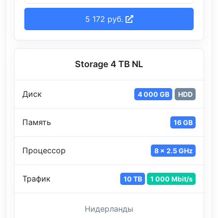
5 172 руб.
Storage 4 TB NL
Диск
4 000 GB
HDD
Память
16 GB
Процессор
8 x 2.5 GHz
Трафик
10 TB
1 000 Mbit/s
Нидерланды