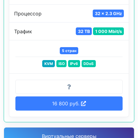
Процессор
32 x 2.3 GHz
Трафик
32 TB
1 000 Mbit/s
5 стран
KVM
ISO
IPv6
DDoS
16 800 руб.
Виртуальные серверы