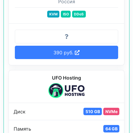
Россия
KVM
ISO
DDoS
390 руб.
UFO Hosting
Диск
510 GB
NVMe
Память
64 GB