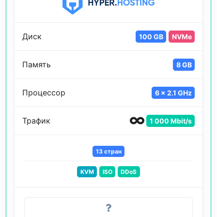
Диск
100 GB
NVMe
Память
8 GB
Процессор
6 x 2.1 GHz
Трафик
1 000 Mbit/s
13 стран
KVM
ISO
DDoS