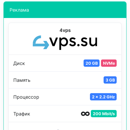
Реклама
4vps
Диск
20 GB
NVMe
Память
3 GB
Процессор
2 x 2.2 GHz
Трафик
200 Mbit/s