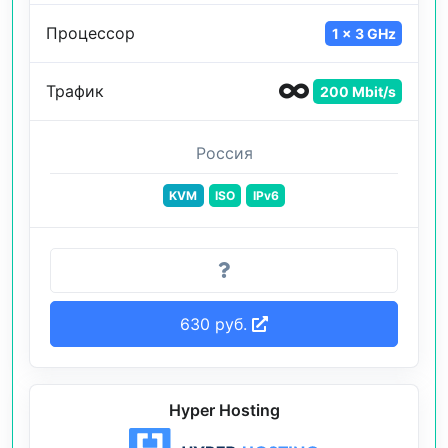
Процессор
1 x 3 GHz
Трафик
200 Mbit/s
Россия
KVM
ISO
IPv6
630 руб.
Hyper Hosting