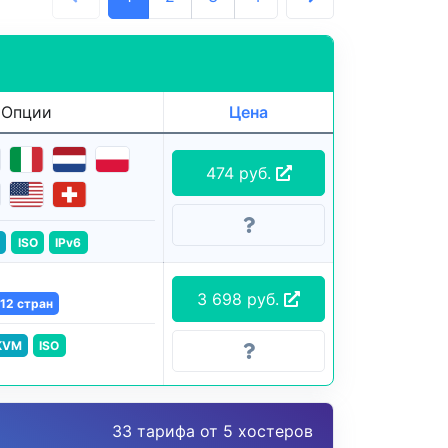
Опции
Цена
474 руб.
ISO
IPv6
3 698 руб.
12 стран
KVM
ISO
33 тарифа от 5 хостеров