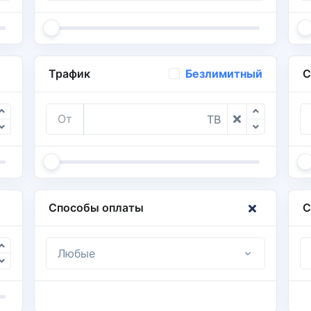
Трафик
С
Безлимитный
От
TB
Способы оплаты
С
Любые