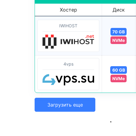
Хостер
Диск
IWIHOST
70 GB
NVMe
4vps
60 GB
NVMe
Загрузить еще