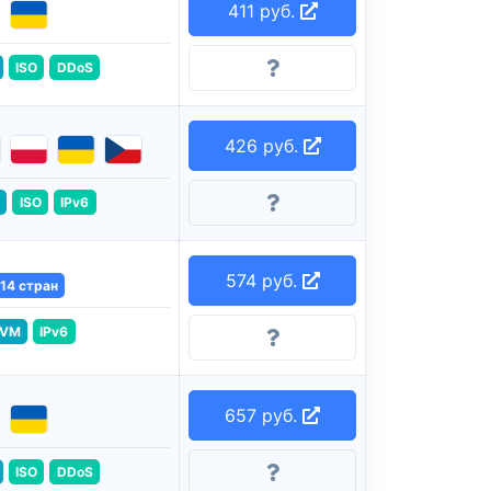
411 руб.
ISO
DDoS
426 руб.
ISO
IPv6
574 руб.
14 стран
VM
IPv6
657 руб.
ISO
DDoS