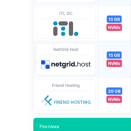
ITL DC
15 GB
NVMe
NetGrid Host
15 GB
NVMe
Friend Hosting
20 GB
NVMe
Реклама