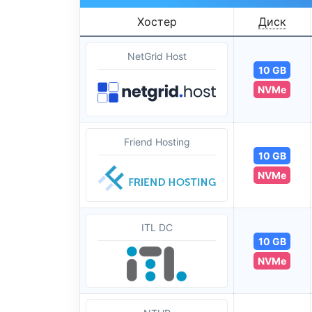
Хостер
Диск
NetGrid Host
10 GB
NVMe
Friend Hosting
10 GB
NVMe
ITL DC
10 GB
NVMe