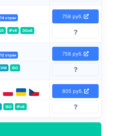
758 руб.
14 стран
SO
IPv6
DDoS
758 руб.
12 стран
KVM
ISO
805 руб.
ISO
IPv6