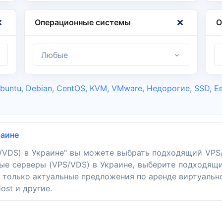
Операционные системы
О
Любые
buntu
,
Debian
,
CentOS
,
KVM
,
VMware
,
Недорогие
,
SSD
,
Е
раине
S/VDS) в Украине" вы можете выбрать подходящий VPS/
ые серверы (VPS/VDS) в Украине, выберите подходящи
е только актуальные предложения по аренде виртуальн
ost и другие.