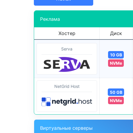
Реклама
Хостер
Диск
Serva
10 GB
NVMe
NetGrid Host
50 GB
NVMe
Виртуальные серверы