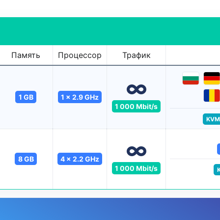
Память
Процессор
Трафик
1 GB
1 x 2.9 GHz
1 000 Mbit/s
KVM
8 GB
4 x 2.2 GHz
1 000 Mbit/s