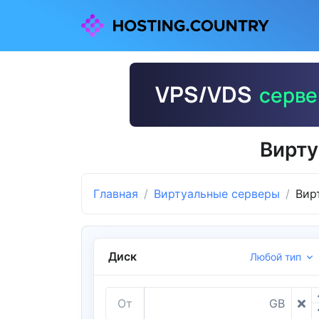
Вирту
Главная
Виртуальные серверы
Вир
Диск
Любой тип
От
GB