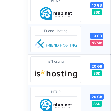
NTUP
10 GB
SSD
Friend Hosting
10 GB
NVMe
is*hosting
20 GB
SSD
NTUP
20 GB
SSD