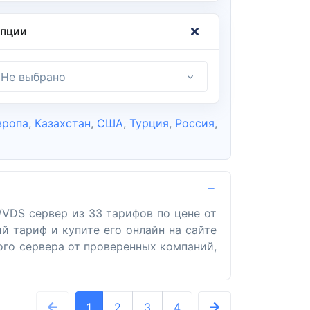
пции
Не выбрано
вропа
,
Казахстан
,
США
,
Турция
,
Россия
,
VDS сервер из 33 тарифов по цене от
й тариф и купите его онлайн на сайте
ого сервера от проверенных компаний,
1
2
3
4