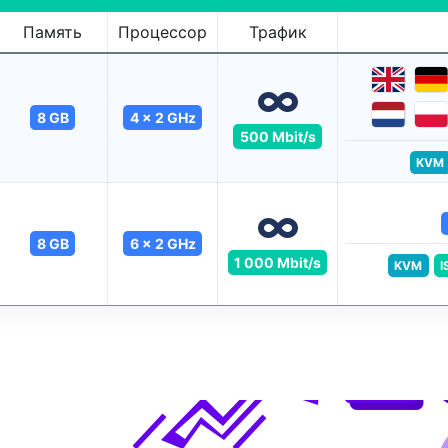
Память
Процессор
Трафик
8 GB
4 x 2 GHz
500 Mbit/s
KVM
8 GB
6 x 2 GHz
1 000 Mbit/s
KVM
I