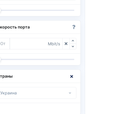
корость порта
От
Mbit/s
траны
Украина