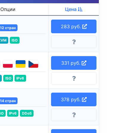
Опции
Цена
283 руб.
12 стран
KVM
ISO
331 руб.
ISO
IPv6
378 руб.
14 стран
SO
IPv6
DDoS