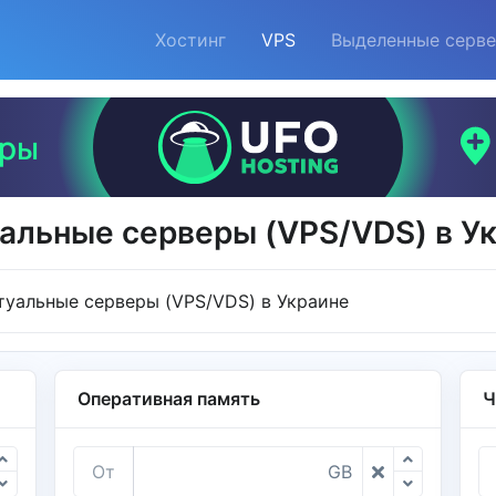
Хостинг
VPS
Выделенные серв
альные серверы (VPS/VDS) в У
туальные серверы (VPS/VDS) в Украине
Оперативная память
Ч
От
GB