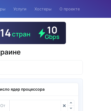
еры
Услуги
Хостеры
О проекте
краине
исло ядер процессора
От