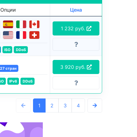
Опции
Цена
1 232 руб.
ISO
DDoS
3 920 руб.
27 стран
SO
IPv6
DDoS
1
2
3
4