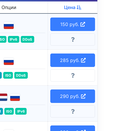
Опции
Цена
150 руб.
ISO
IPv6
DDoS
285 руб.
ISO
DDoS
290 руб.
M
ISO
IPv6