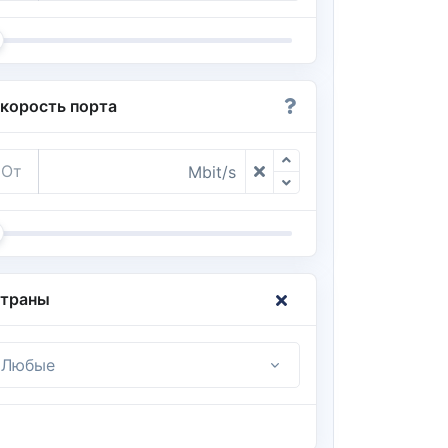
корость порта
От
Mbit/s
траны
Любые