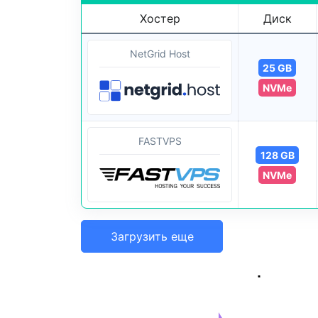
Хостер
Диск
NetGrid Host
25 GB
NVMe
FASTVPS
128 GB
NVMe
Загрузить еще