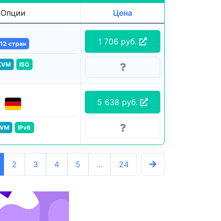
Опции
Цена
1 706 руб.
12 стран
KVM
ISO
5 638 руб.
VM
IPv6
2
3
4
5
...
24