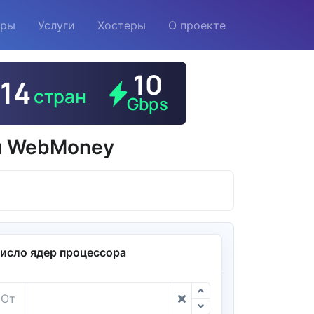
еры
Услуги
Хостеры
О проекте
ой WebMoney
исло ядер процессора
От