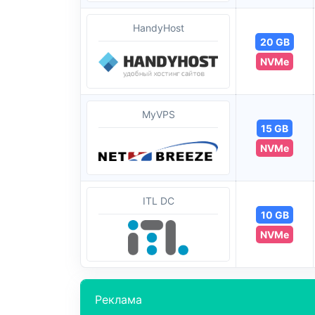
HandyHost
20 GB
NVMe
MyVPS
15 GB
NVMe
ITL DC
10 GB
NVMe
Реклама