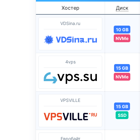
Хостер
Диск
VDSina.ru
10 GB
NVMe
4vps
15 GB
NVMe
VPSVILLE
15 GB
SSD
Евробайт