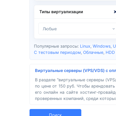
Типы виртуализации
Любые
Популярные запросы:
Linux
,
Windows
,
U
С тестовым периодом
,
Облачные
,
HDD
Виртуальные серверы (VPS/VDS) с о
В разделе "виртуальные серверы (VP
по цене от 150 руб. Чтобы арендоват
его онлайн на сайте хостинг-провай
проверенных компаний, среди которых V
Поиск