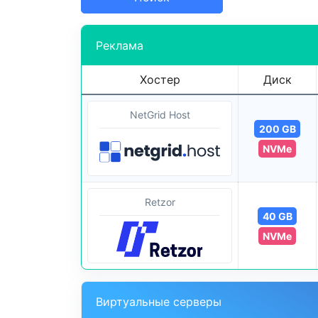
Реклама
Хостер
Диск
NetGrid Host
200 GB
NVMe
Retzor
40 GB
NVMe
Виртуальные серверы