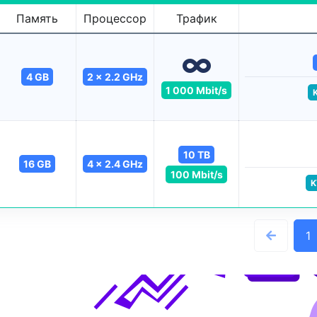
Память
Процессор
Трафик
4 GB
2 x 2.2 GHz
1 000 Mbit/s
10 TB
16 GB
4 x 2.4 GHz
100 Mbit/s
K
1