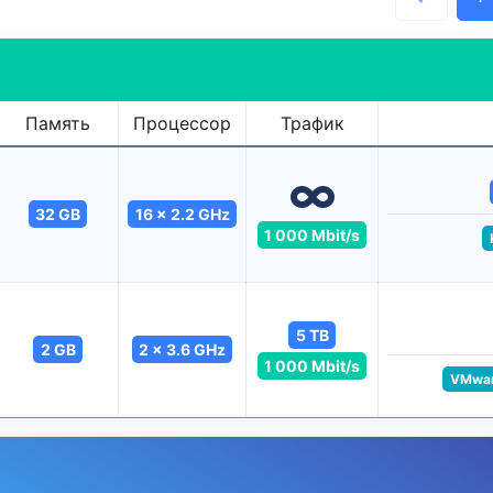
Память
Процессор
Трафик
32 GB
16 x 2.2 GHz
1 000 Mbit/s
5 TB
2 GB
2 x 3.6 GHz
1 000 Mbit/s
VMwa