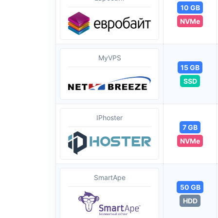
10 GB
NVMe
MyVPS
15 GB
SSD
IPhoster
7 GB
NVMe
SmartApe
50 GB
HDD