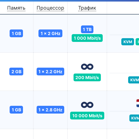
Память
Процессор
Трафик
1 TB
1 GB
1 x 2 GHz
1 000 Mbit/s
KVM
2 GB
1 x 2.2 GHz
200 Mbit/s
KVM
1 GB
1 x 2.8 GHz
10 000 Mbit/s
KV