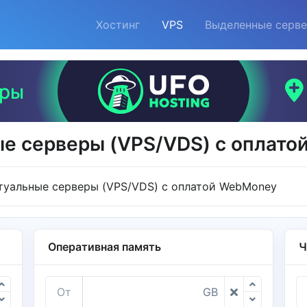
Хостинг
VPS
Выделенные серв
е серверы (VPS/VDS) с оплат
туальные серверы (VPS/VDS) с оплатой WebMoney
Оперативная память
Ч
От
GB