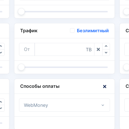
Трафик
С
Безлимитный
От
TB
Способы оплаты
С
WebMoney