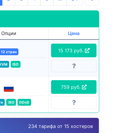
Опции
Цена
15 173 руб.
12 стран
KVM
ISO
759 руб.
re
ISO
DDoS
234 тарифа от 15 хостеров