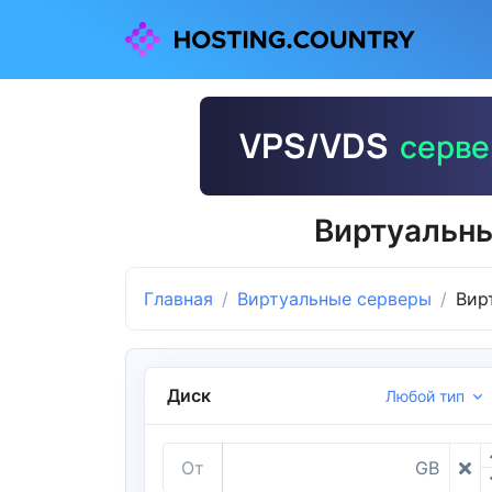
Виртуальны
Главная
Виртуальные серверы
Вир
Диск
Любой тип
От
GB