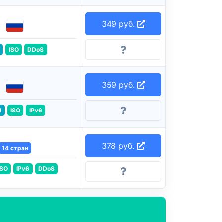
349 руб.
ISO
DDoS
359 руб.
M
ISO
IPv6
378 руб.
14 стран
ISO
IPv6
DDoS