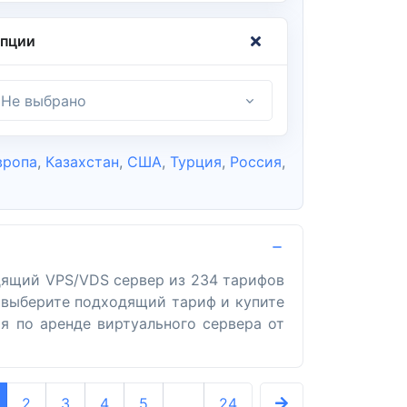
пции
Не выбрано
вропа
,
Казахстан
,
США
,
Турция
,
Россия
,
дящий VPS/VDS сервер из 234 тарифов
, выберите подходящий тариф и купите
я по аренде виртуального сервера от
2
3
4
5
...
24