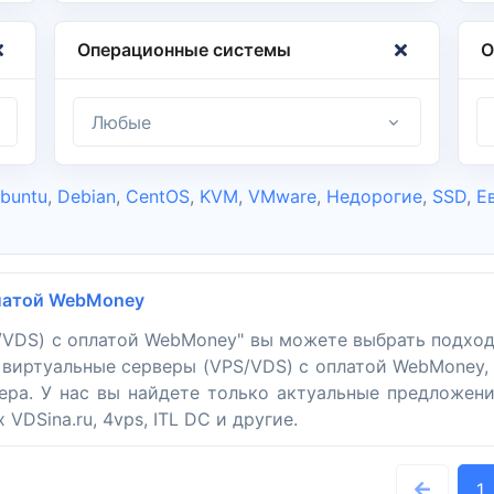
Операционные системы
О
Любые
buntu
,
Debian
,
CentOS
,
KVM
,
VMware
,
Недорогие
,
SSD
,
Е
платой WebMoney
S/VDS) с оплатой WebMoney" вы можете выбрать подхо
ь виртуальные серверы (VPS/VDS) с оплатой WebMoney
дера. У нас вы найдете только актуальные предложени
DSina.ru, 4vps, ITL DC и другие.
1