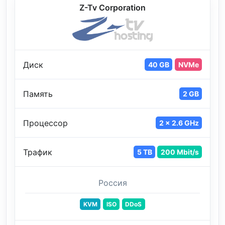
Z-Tv Corporation
Диск
40 GB
NVMe
Память
2 GB
Процессор
2 x 2.6 GHz
Трафик
5 TB
200 Mbit/s
Россия
KVM
ISO
DDoS