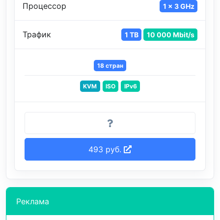
Процессор
1 x 3 GHz
Трафик
1 TB
10 000 Mbit/s
18 стран
KVM
ISO
IPv6
493 руб.
Реклама