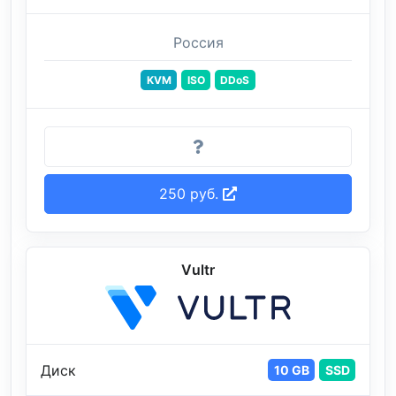
Россия
KVM
ISO
DDoS
250 руб.
Vultr
Диск
10 GB
SSD