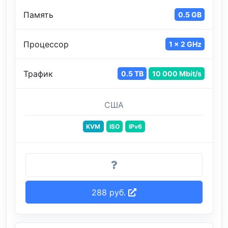
Память
0.5 GB
Процессор
1 x 2 GHz
Трафик
0.5 TB
10 000 Mbit/s
США
KVM
ISO
IPv6
288 руб.