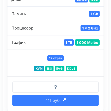
Память
1 GB
Процессор
1 x 2 GHz
Трафик
1 TB
1 000 Mbit/s
12 стран
KVM
ISO
IPv6
DDoS
411 руб.