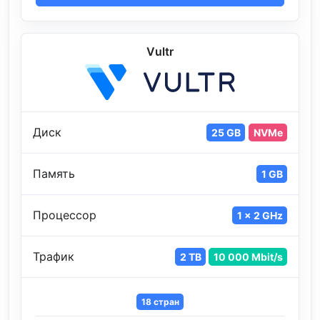
Vultr
Диск
25 GB
NVMe
Память
1 GB
Процессор
1 x 2 GHz
Трафик
2 TB
10 000 Mbit/s
18 стран