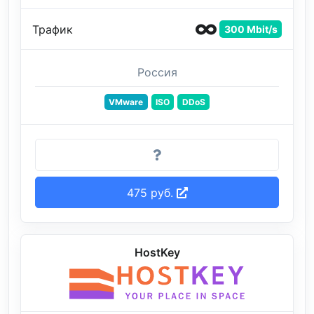
Трафик
300 Mbit/s
Россия
VMware
ISO
DDoS
475 руб.
HostKey