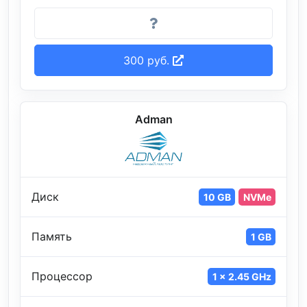
300 руб.
Adman
Диск
10 GB
NVMe
Память
1 GB
Процессор
1 x 2.45 GHz