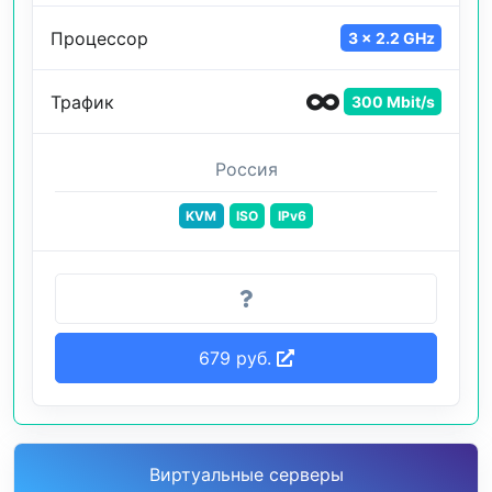
Процессор
3 x 2.2 GHz
Трафик
300 Mbit/s
Россия
KVM
ISO
IPv6
679 руб.
Виртуальные серверы