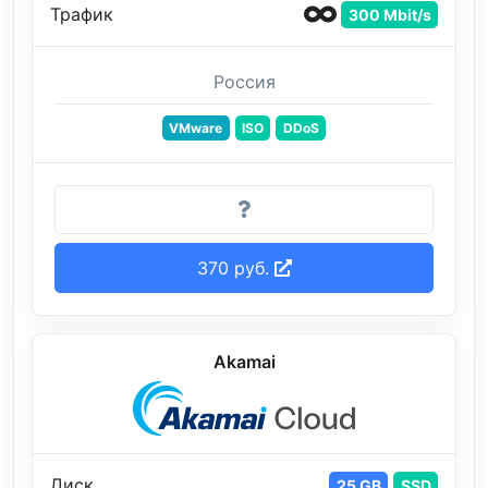
Трафик
300 Mbit/s
Россия
VMware
ISO
DDoS
370 руб.
Akamai
Диск
25 GB
SSD