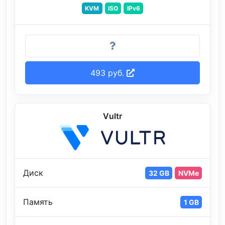
KVM
ISO
IPv6
493 руб.
Vultr
Диск
32 GB
NVMe
Память
1 GB