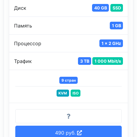
Диск
40 GB
SSD
Память
1 GB
Процессор
1 x 2 GHz
Трафик
3 TB
1 000 Mbit/s
9 стран
KVM
ISO
490 руб.