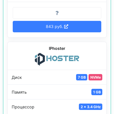
843 руб.
IPhoster
Диск
7 GB
NVMe
Память
1 GB
Процессор
2 x 3.4 GHz