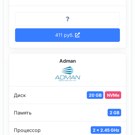
411 руб.
Adman
Диск
20 GB
NVMe
Память
2 GB
Процессор
2 x 2.45 GHz