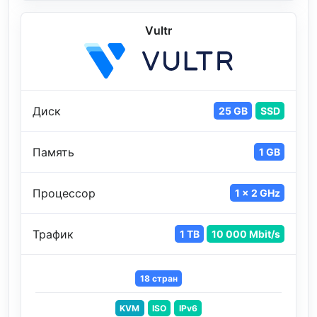
Vultr
Диск
25 GB
SSD
Память
1 GB
Процессор
1 x 2 GHz
Трафик
1 TB
10 000 Mbit/s
18 стран
KVM
ISO
IPv6