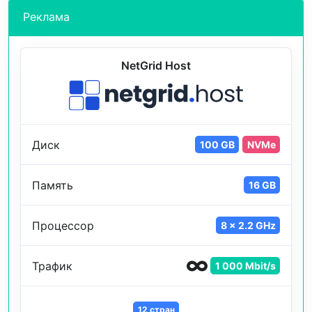
Реклама
NetGrid Host
Диск
100 GB
NVMe
Память
16 GB
Процессор
8 x 2.2 GHz
Трафик
1 000 Mbit/s
12 стран