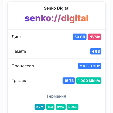
Senko Digital
Диск
60 GB
NVMe
Память
4 GB
Процессор
2 x 3.3 GHz
Трафик
15 TB
1 000 Mbit/s
Германия
KVM
ISO
IPv6
DDoS