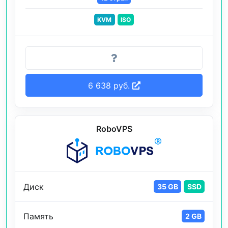
KVM
ISO
6 638 руб.
RoboVPS
Диск
35 GB
SSD
Память
2 GB