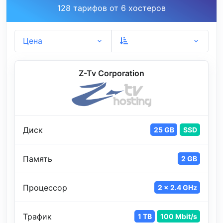
128 тарифов от 6 хостеров
Цена
Z-Tv Corporation
Диск
25 GB
SSD
Память
2 GB
Процессор
2 x 2.4 GHz
Трафик
1 TB
100 Mbit/s