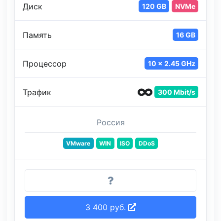
Диск
120 GB
NVMe
Память
16 GB
Процессор
10 x 2.45 GHz
Трафик
300 Mbit/s
Россия
VMware
WIN
ISO
DDoS
3 400 руб.