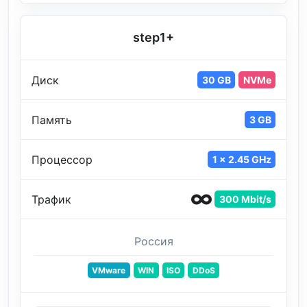
step1+
Диск
30 GB
NVMe
Память
3 GB
Процессор
1 x 2.45 GHz
Трафик
300 Mbit/s
Россия
VMware
WIN
ISO
DDoS