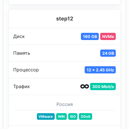
step12
Диск
160 GB
NVMe
Память
24 GB
Процессор
12 x 2.45 GHz
Трафик
300 Mbit/s
Россия
VMware
WIN
ISO
DDoS