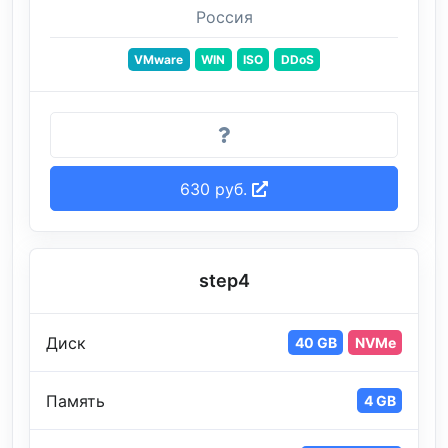
Россия
VMware
WIN
ISO
DDoS
630 руб.
step4
Диск
40 GB
NVMe
Память
4 GB