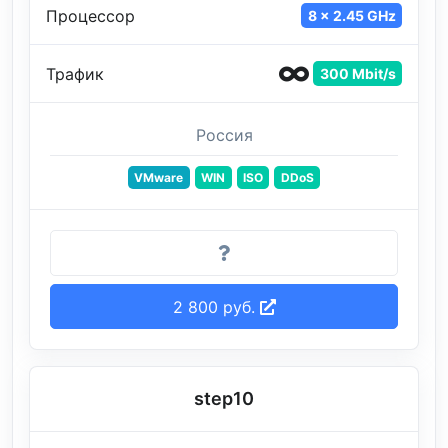
Процессор
8 x 2.45 GHz
Трафик
300 Mbit/s
Россия
VMware
WIN
ISO
DDoS
2 800 руб.
step10