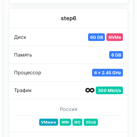
step6
Диск
60 GB
NVMe
Память
6 GB
Процессор
6 x 2.45 GHz
Трафик
300 Mbit/s
Россия
VMware
WIN
ISO
DDoS