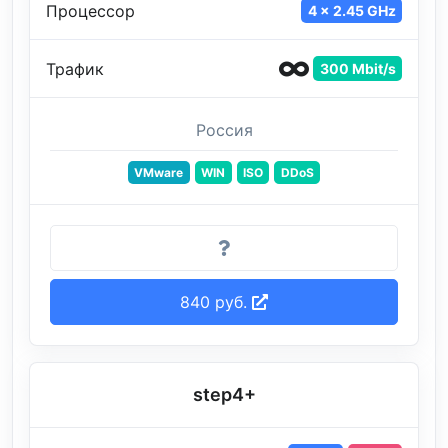
Процессор
4 x 2.45 GHz
Трафик
300 Mbit/s
Россия
VMware
WIN
ISO
DDoS
840 руб.
step4+