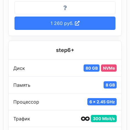
1 260 руб.
step6+
Диск
80 GB
NVMe
Память
8 GB
Процессор
6 x 2.45 GHz
Трафик
300 Mbit/s