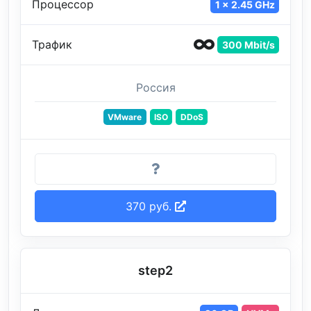
Процессор
1 x 2.45 GHz
Трафик
300 Mbit/s
Россия
VMware
ISO
DDoS
370 руб.
step2