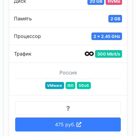
Диск
20 GB
NVMe
Память
2 GB
Процессор
2 x 2.45 GHz
Трафик
300 Mbit/s
Россия
VMware
ISO
DDoS
475 руб.