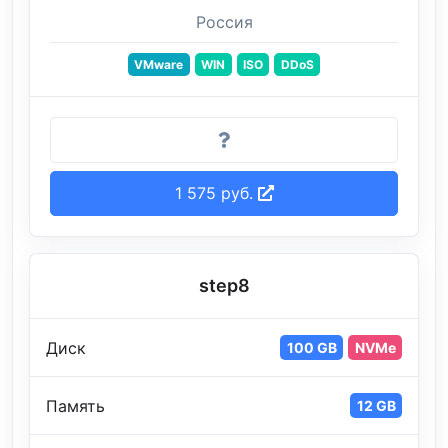
Россия
VMware
WIN
ISO
DDoS
1 575 руб.
step8
Диск
100 GB
NVMe
Память
12 GB