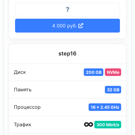
4 000 руб.
step16
Диск
200 GB
NVMe
Память
32 GB
Процессор
16 x 2.45 GHz
Трафик
300 Mbit/s