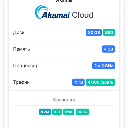
Диск
80 GB
SSD
Память
4 GB
Процессор
2 x 2 GHz
Трафик
4 TB
4 000 Mbit/s
Бразилия
KVM
ISO
IPv6
DDoS