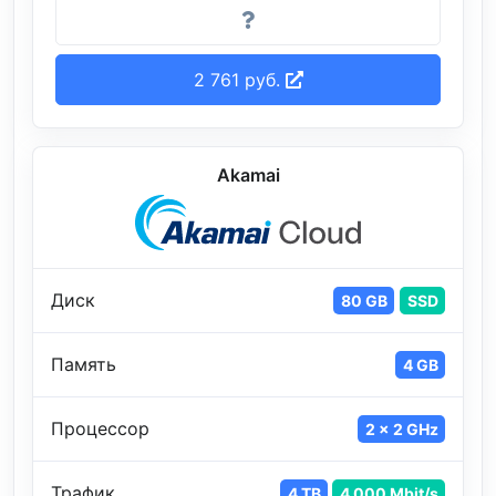
2 761 руб.
Akamai
Диск
80 GB
SSD
Память
4 GB
Процессор
2 x 2 GHz
Трафик
4 TB
4 000 Mbit/s