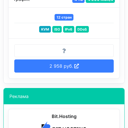
12 стран
KVM
ISO
IPv6
DDoS
2 958 руб.
Реклама
Bit.Hosting