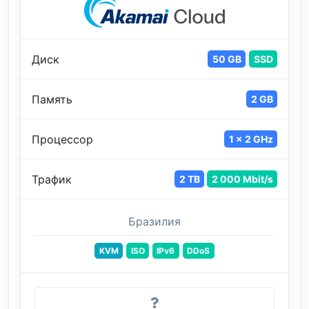
Диск
50 GB
SSD
Память
2 GB
Процессор
1 x 2 GHz
Трафик
2 TB
2 000 Mbit/s
Бразилия
KVM
ISO
IPv6
DDoS