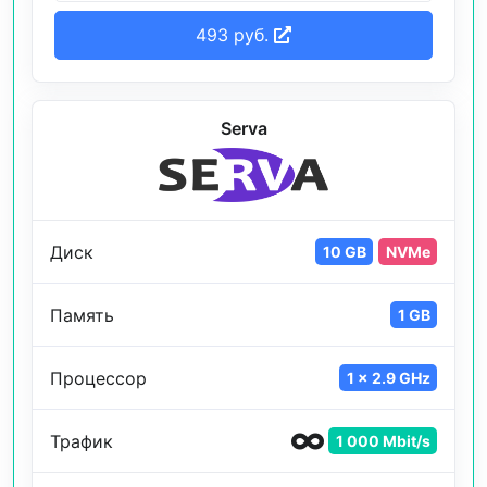
493 руб.
Serva
Диск
10 GB
NVMe
Память
1 GB
Процессор
1 x 2.9 GHz
Трафик
1 000 Mbit/s