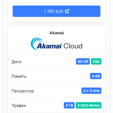
1 380 руб.
Akamai
Диск
80 GB
SSD
Память
4 GB
Процессор
2 x 2 GHz
Трафик
4 TB
4 000 Mbit/s