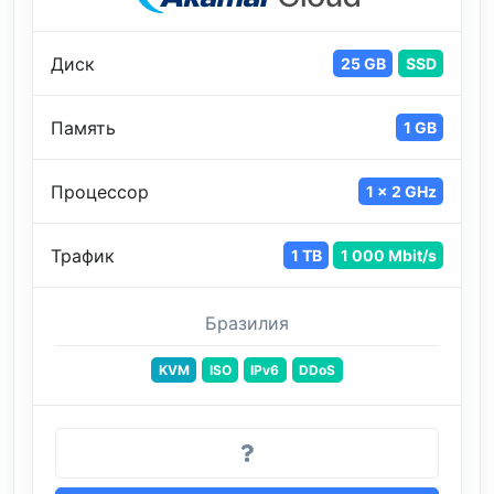
Диск
25 GB
SSD
Память
1 GB
Процессор
1 x 2 GHz
Трафик
1 TB
1 000 Mbit/s
Бразилия
KVM
ISO
IPv6
DDoS