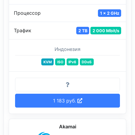
Процессор
1 x 2 GHz
Трафик
2 TB
2 000 Mbit/s
Индонезия
KVM
ISO
IPv6
DDoS
1 183 руб.
Akamai