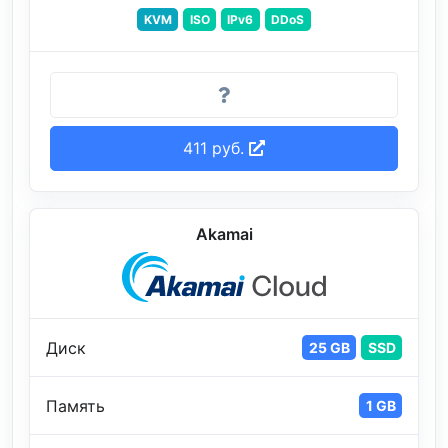
KVM
ISO
IPv6
DDoS
411 руб.
Akamai
Диск
25 GB
SSD
Память
1 GB