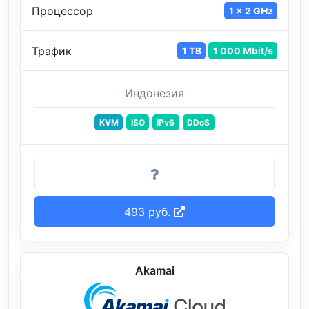
Процессор
1 x 2 GHz
Трафик
1 TB
1 000 Mbit/s
Индонезия
KVM
ISO
IPv6
DDoS
493 руб.
Akamai