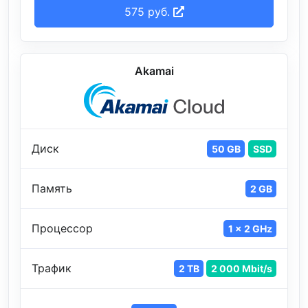
575 руб.
Akamai
Диск
50 GB
SSD
Память
2 GB
Процессор
1 x 2 GHz
Трафик
2 TB
2 000 Mbit/s