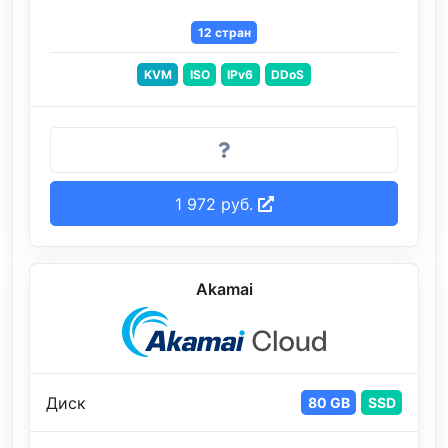
12 стран
KVM
ISO
IPv6
DDoS
1 972 руб.
Akamai
Диск
80 GB
SSD