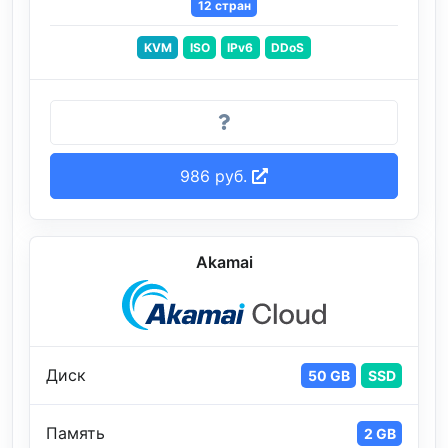
12 стран
KVM
ISO
IPv6
DDoS
986 руб.
Akamai
Диск
50 GB
SSD
Память
2 GB