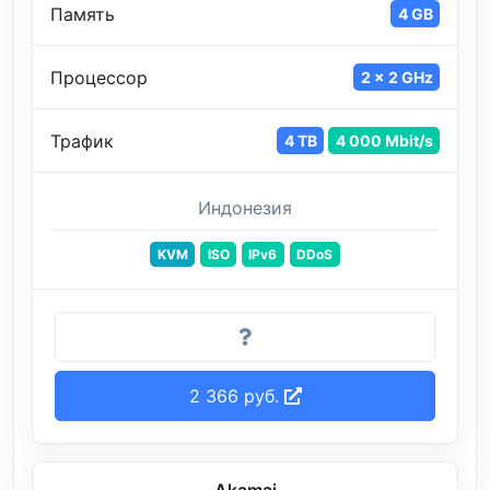
Память
4 GB
Процессор
2 x 2 GHz
Трафик
4 TB
4 000 Mbit/s
Индонезия
KVM
ISO
IPv6
DDoS
2 366 руб.
Akamai