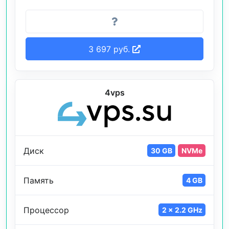
3 697 руб.
4vps
Диск
30 GB
NVMe
Память
4 GB
Процессор
2 x 2.2 GHz