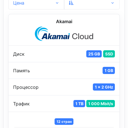
Цена
Akamai
Диск
25 GB
SSD
Память
1 GB
Процессор
1 x 2 GHz
Трафик
1 TB
1 000 Mbit/s
12 стран