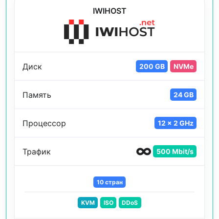
IWIHOST
Диск
200 GB
NVMe
Память
24 GB
Процессор
12 x 2 GHz
Трафик
500 Mbit/s
10 стран
KVM
ISO
DDoS