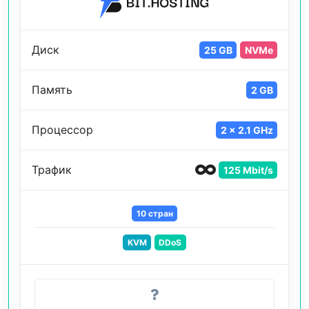
Диск
25 GB
NVMe
Память
2 GB
Процессор
2 x 2.1 GHz
Трафик
125 Mbit/s
10 стран
KVM
DDoS