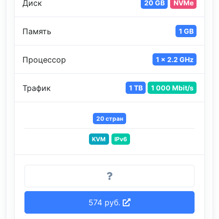
Диск
20 GB
NVMe
Память
1 GB
Процессор
1 x 2.2 GHz
Трафик
1 TB
1 000 Mbit/s
20 стран
KVM
IPv6
574 руб.