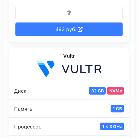
493 руб.
Vultr
Диск
32 GB
NVMe
Память
1 GB
Процессор
1 x 3 GHz