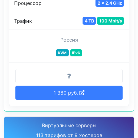
Процессор
2 x 2.4 GHz
Трафик
4 TB
100 Mbit/s
Россия
KVM
IPv6
1 380 руб.
Виртуальные серверы
113 тарифов от 9 хостеров