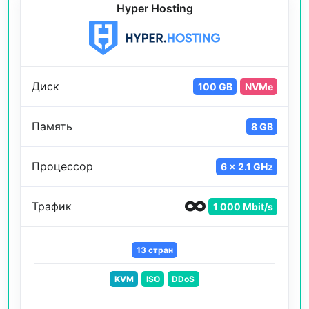
Hyper Hosting
Диск
100 GB
NVMe
Память
8 GB
Процессор
6 x 2.1 GHz
Трафик
1 000 Mbit/s
13 стран
KVM
ISO
DDoS