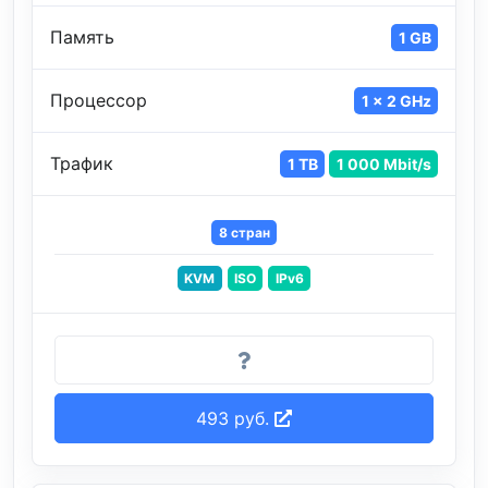
Память
1 GB
Процессор
1 x 2 GHz
Трафик
1 TB
1 000 Mbit/s
8 стран
KVM
ISO
IPv6
493 руб.