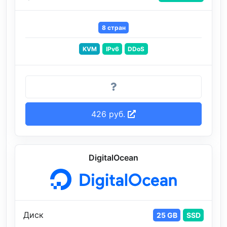
8 стран
KVM
IPv6
DDoS
426 руб.
DigitalOcean
Диск
25 GB
SSD