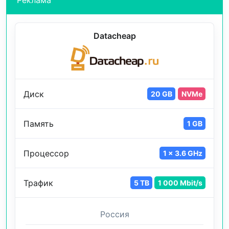
Реклама
Datacheap
Диск
20 GB
NVMe
Память
1 GB
Процессор
1 x 3.6 GHz
Трафик
5 TB
1 000 Mbit/s
Россия