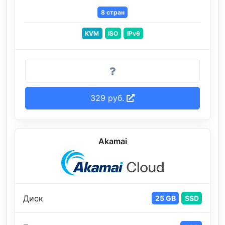
8 стран
KVM
ISO
IPv6
329 руб.
Akamai
Диск
25 GB
SSD