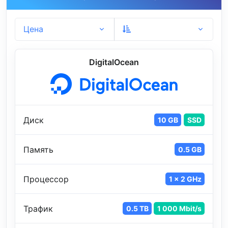
Цена
DigitalOcean
Диск
10 GB
SSD
Память
0.5 GB
Процессор
1 x 2 GHz
Трафик
0.5 TB
1 000 Mbit/s