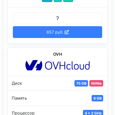
657 руб.
OVH
Диск
75 GB
NVMe
Память
8 GB
Процессор
4 x 2 GHz