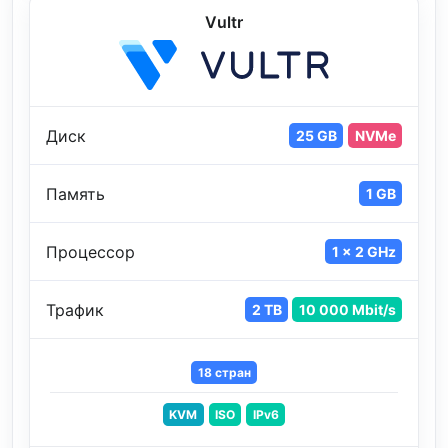
Vultr
Диск
25 GB
NVMe
Память
1 GB
Процессор
1 x 2 GHz
Трафик
2 TB
10 000 Mbit/s
18 стран
KVM
ISO
IPv6