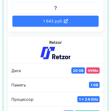
1 643 руб.
Retzor
Диск
20 GB
NVMe
Память
1 GB
Процессор
1 x 3.6 GHz