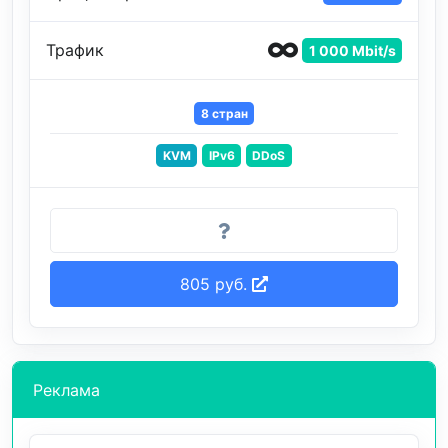
Трафик
1 000 Mbit/s
8 стран
KVM
IPv6
DDoS
805 руб.
Реклама