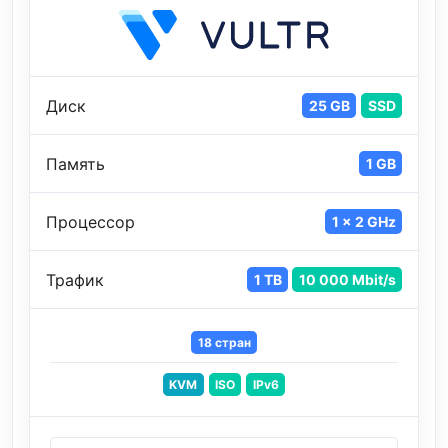
Диск
25 GB
SSD
Память
1 GB
Процессор
1 x 2 GHz
Трафик
1 TB
10 000 Mbit/s
18 стран
KVM
ISO
IPv6