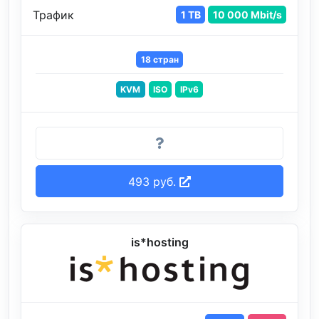
Трафик
1 TB
10 000 Mbit/s
18 стран
KVM
ISO
IPv6
493 руб.
is*hosting