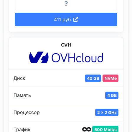
411 руб.
OVH
Диск
40 GB
NVMe
Память
4 GB
Процессор
2 x 2 GHz
Трафик
500 Mbit/s