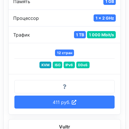
Память
1 GB
Процессор
1 x 2 GHz
Трафик
1 TB
1 000 Mbit/s
12 стран
KVM
ISO
IPv6
DDoS
411 руб.
Vultr