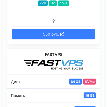
KVM
ISO
DDoS
550 руб.
FASTVPS
Диск
64 GB
NVMe
Память
16 GB