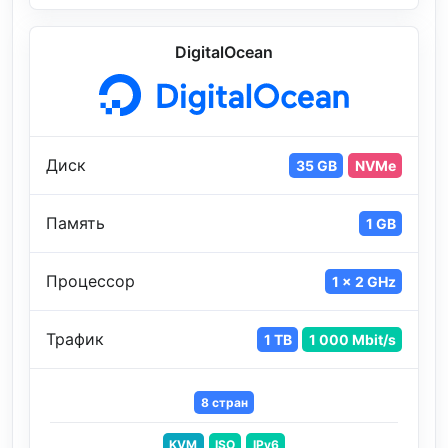
DigitalOcean
Диск
35 GB
NVMe
Память
1 GB
Процессор
1 x 2 GHz
Трафик
1 TB
1 000 Mbit/s
8 стран
KVM
ISO
IPv6