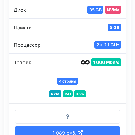
Диск
35 GB
NVMe
Память
5 GB
Процессор
2 x 2.1 GHz
Трафик
1 000 Mbit/s
4 страны
KVM
ISO
IPv6
1 089 руб.