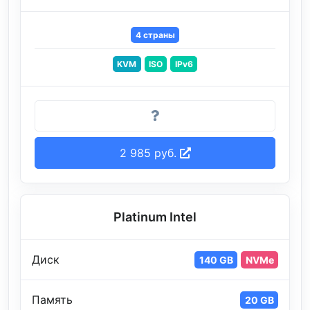
4 страны
KVM
ISO
IPv6
2 985 руб.
Platinum Intel
Диск
140 GB
NVMe
Память
20 GB