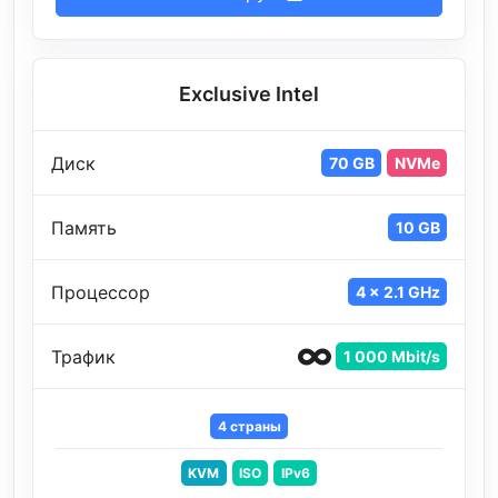
Exclusive Intel
Диск
70 GB
NVMe
Память
10 GB
Процессор
4 x 2.1 GHz
Трафик
1 000 Mbit/s
4 страны
KVM
ISO
IPv6