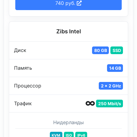
740 руб.
Zibs Intel
Диск
80 GB
SSD
Память
14 GB
Процессор
2 x 2 GHz
Трафик
250 Mbit/s
Нидерланды
KVM
ISO
IPv6