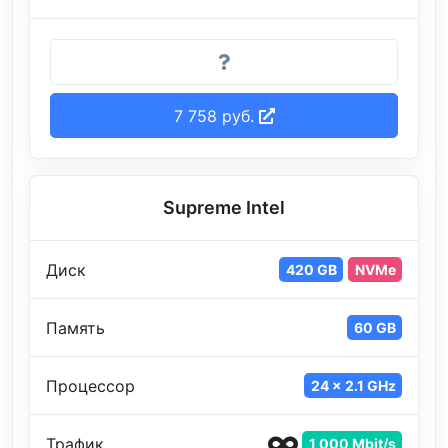
7 758 руб.
Supreme Intel
Диск
420 GB
NVMe
Память
60 GB
Процессор
24 x 2.1 GHz
Трафик
1 000 Mbit/s