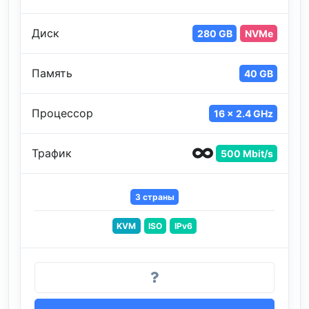
Диск
280 GB
NVMe
Память
40 GB
Процессор
16 x 2.4 GHz
Трафик
500 Mbit/s
3 страны
KVM
ISO
IPv6