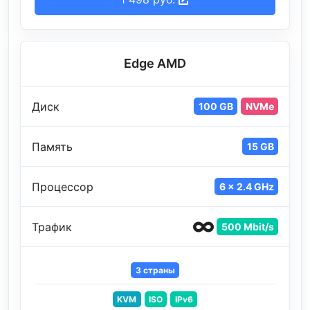
Edge AMD
Диск
100 GB
NVMe
Память
15 GB
Процессор
6 x 2.4 GHz
Трафик
500 Mbit/s
3 страны
KVM
ISO
IPv6