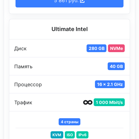
5 861 руб.
Ultimate Intel
Диск
280 GB
NVMe
Память
40 GB
Процессор
16 x 2.1 GHz
Трафик
1 000 Mbit/s
4 страны
KVM
ISO
IPv6