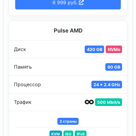
6 999 руб.
Pulse AMD
Диск
420 GB
NVMe
Память
60 GB
Процессор
24 x 2.4 GHz
Трафик
500 Mbit/s
3 страны
KVM
ISO
IPv6