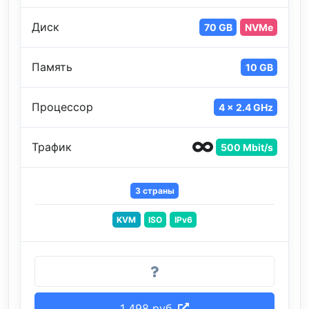
Диск
70 GB
NVMe
Память
10 GB
Процессор
4 x 2.4 GHz
Трафик
500 Mbit/s
3 страны
KVM
ISO
IPv6
1 498 руб.