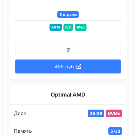
3 страны
KVM
ISO
IPv6
455 руб.
Optimal AMD
Диск
35 GB
NVMe
Память
5 GB