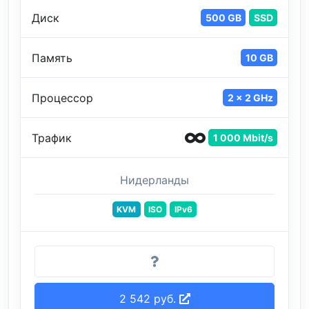
Диск
500 GB
SSD
Память
10 GB
Процессор
2 x 2 GHz
Трафик
1 000 Mbit/s
Нидерланды
KVM
ISO
IPv6
2 542 руб.