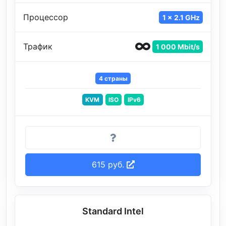
Процессор
1 x 2.1 GHz
Трафик
1 000 Mbit/s
4 страны
KVM
ISO
IPv6
615 руб.
Standard Intel