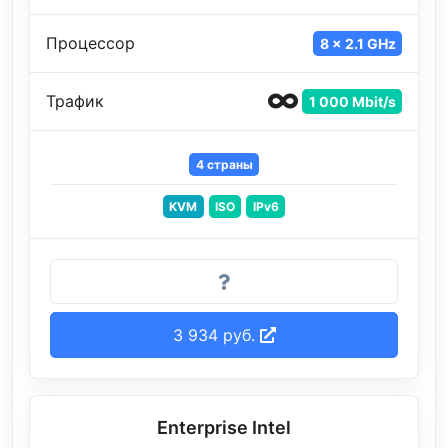
Процессор
8 x 2.1 GHz
Трафик
1 000 Mbit/s
4 страны
KVM
ISO
IPv6
3 934 руб.
Enterprise Intel