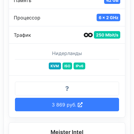
Память
42 GB
Процессор
6 x 2 GHz
Трафик
250 Mbit/s
Нидерланды
KVM
ISO
IPv6
3 869 руб.
Meister Intel