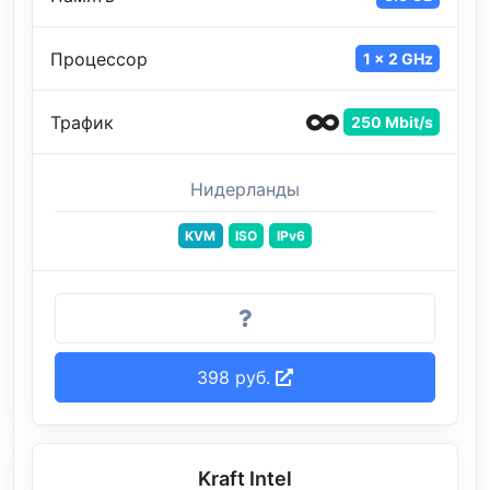
Процессор
1 x 2 GHz
Трафик
250 Mbit/s
Нидерланды
KVM
ISO
IPv6
398 руб.
Kraft Intel