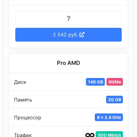
2 542 руб.
Pro AMD
Диск
140 GB
NVMe
Память
20 GB
Процессор
8 x 2.4 GHz
Трафик
500 Mbit/s