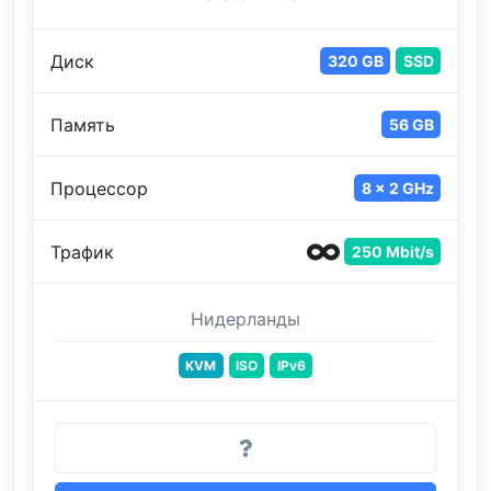
Диск
320 GB
SSD
Память
56 GB
Процессор
8 x 2 GHz
Трафик
250 Mbit/s
Нидерланды
KVM
ISO
IPv6