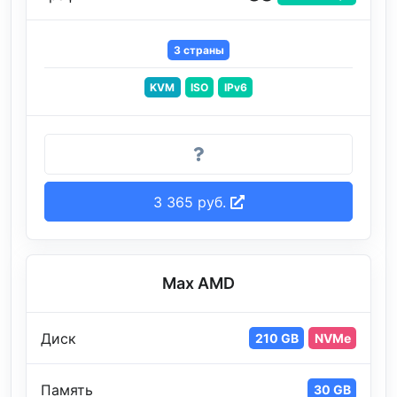
3 страны
KVM
ISO
IPv6
3 365 руб.
Max AMD
Диск
210 GB
NVMe
Память
30 GB