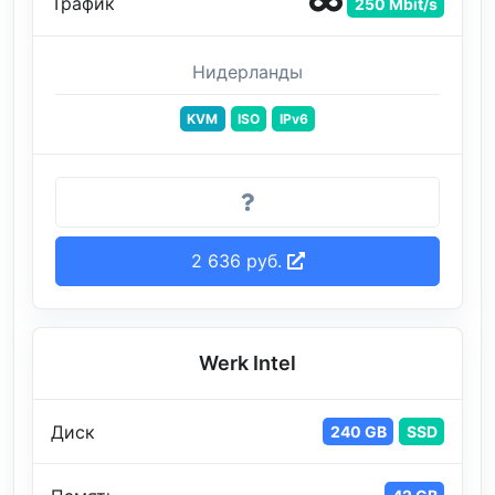
Трафик
250 Mbit/s
Нидерланды
KVM
ISO
IPv6
2 636 руб.
Werk Intel
Диск
240 GB
SSD