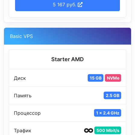
5 167 руб.
Basic VPS
Starter AMD
Диск
15 GB
NVMe
Память
2.5 GB
Процессор
1 x 2.4 GHz
Трафик
500 Mbit/s