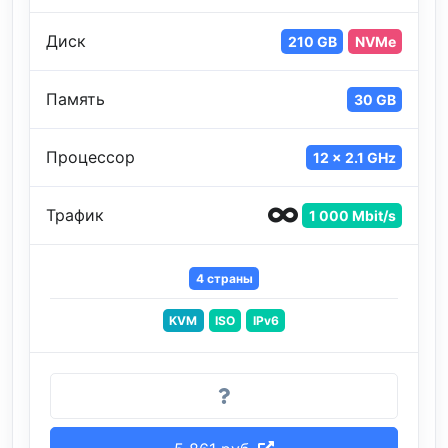
Диск
210 GB
NVMe
Память
30 GB
Процессор
12 x 2.1 GHz
Трафик
1 000 Mbit/s
4 страны
KVM
ISO
IPv6