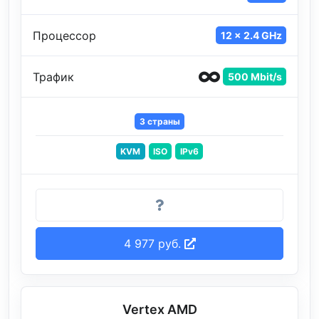
Процессор
12 x 2.4 GHz
Трафик
500 Mbit/s
3 страны
KVM
ISO
IPv6
4 977 руб.
Vertex AMD