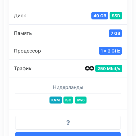
Диск
40 GB
SSD
Память
7 GB
Процессор
1 x 2 GHz
Трафик
250 Mbit/s
Нидерланды
KVM
ISO
IPv6