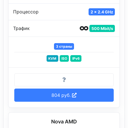
Процессор
2 x 2.4 GHz
Трафик
500 Mbit/s
3 страны
KVM
ISO
IPv6
804 руб.
Nova AMD