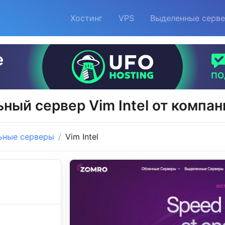
Хостинг
VPS
Выделенные серв
ный сервер Vim Intel от компа
ьные серверы
Vim Intel