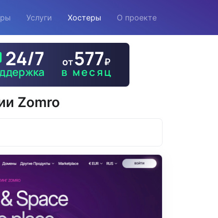
еры
Услуги
Хостеры
О проекте
нии Zomro