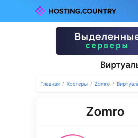
Виртуаль
Главная
Хостеры
Zomro
Виртуал
Zomro