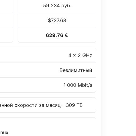
59 234 руб.
$727.63
629.76 €
4 x 2 GHz
Безлимитный
1 000 Mbit/s
нной скорости за месяц - 309 TB
inux