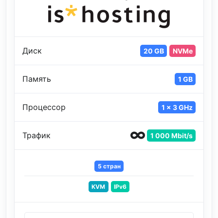
Диск
20 GB
NVMe
Память
1 GB
Процессор
1 x 3 GHz
Трафик
1 000 Mbit/s
5 стран
KVM
IPv6