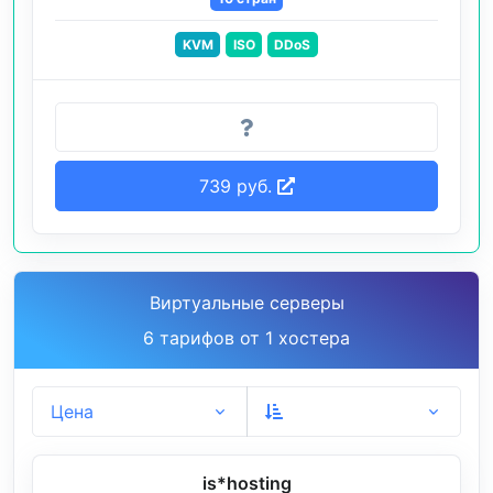
KVM
ISO
DDoS
739 руб.
Виртуальные серверы
6 тарифов от 1 хостера
Цена
is*hosting