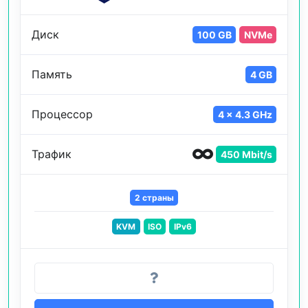
Диск
100 GB
NVMe
Память
4 GB
Процессор
4 x 4.3 GHz
Трафик
450 Mbit/s
2 страны
KVM
ISO
IPv6