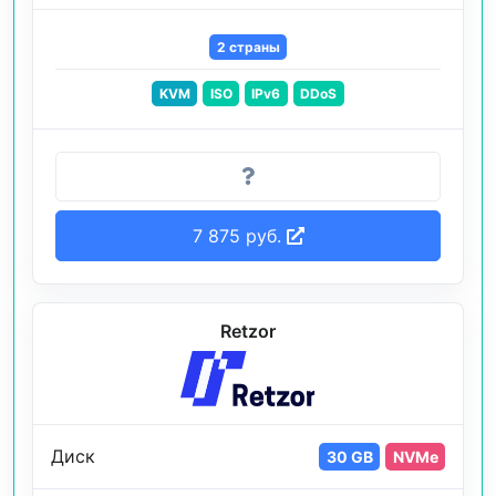
2 страны
KVM
ISO
IPv6
DDoS
7 875 руб.
Retzor
Диск
30 GB
NVMe