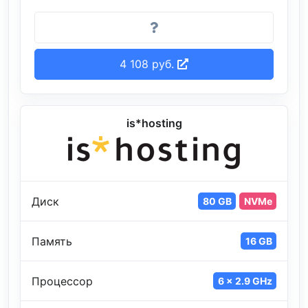
4 108 руб.
is*hosting
Диск
80 GB
NVMe
Память
16 GB
Процессор
6 x 2.9 GHz