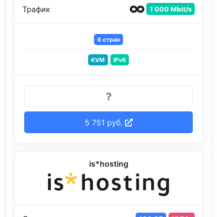
Трафик
1 000 Mbit/s
6 стран
KVM
IPv6
5 751 руб.
is*hosting