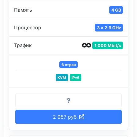
Память
4 GB
Процессор
3 x 2.9 GHz
Трафик
1 000 Mbit/s
6 стран
KVM
IPv6
2 957 руб.