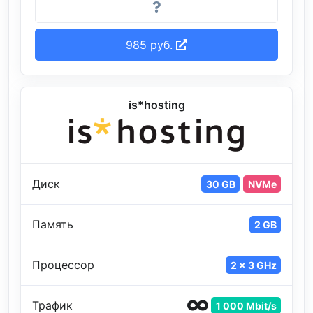
985 руб.
is*hosting
Диск
30 GB
NVMe
Память
2 GB
Процессор
2 x 3 GHz
Трафик
1 000 Mbit/s