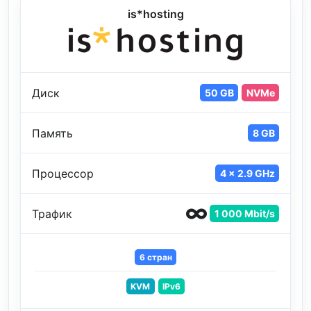
is*hosting
Диск
50 GB
NVMe
Память
8 GB
Процессор
4 x 2.9 GHz
Трафик
1 000 Mbit/s
6 стран
KVM
IPv6