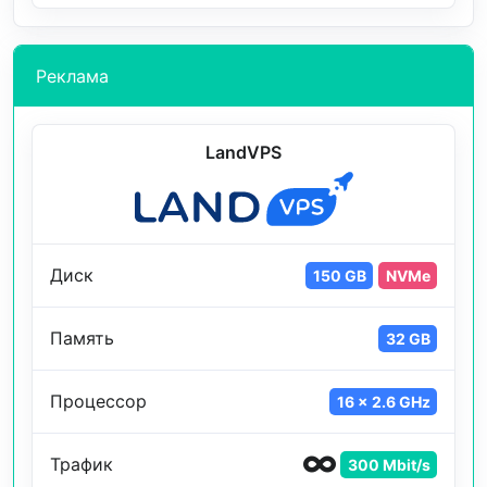
Реклама
LandVPS
Диск
150 GB
NVMe
Память
32 GB
Процессор
16 x 2.6 GHz
Трафик
300 Mbit/s