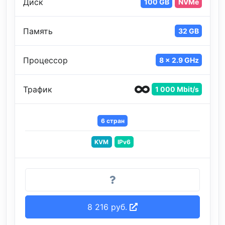
Диск
100 GB
NVMe
Память
32 GB
Процессор
8 x 2.9 GHz
Трафик
1 000 Mbit/s
6 стран
KVM
IPv6
8 216 руб.