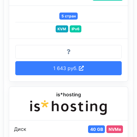
5 стран
KVM
IPv6
1 643 руб.
is*hosting
Диск
40 GB
NVMe