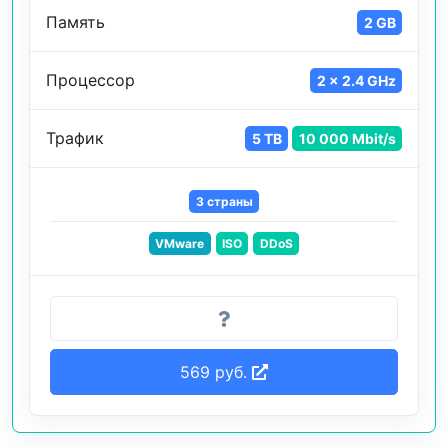
Память
2 GB
Процессор
2 x 2.4 GHz
Трафик
5 TB
10 000 Mbit/s
3 страны
VMware
ISO
DDoS
569 руб.