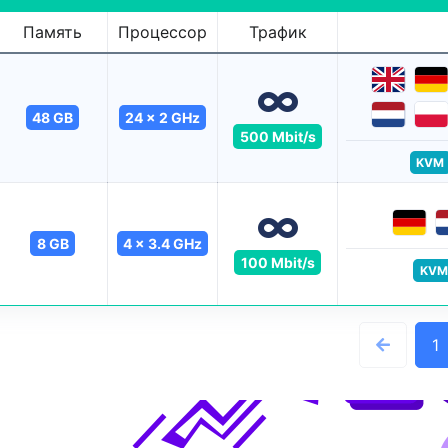
Память
Процессор
Трафик
48 GB
24 x 2 GHz
500 Mbit/s
KVM
8 GB
4 x 3.4 GHz
100 Mbit/s
KVM
1