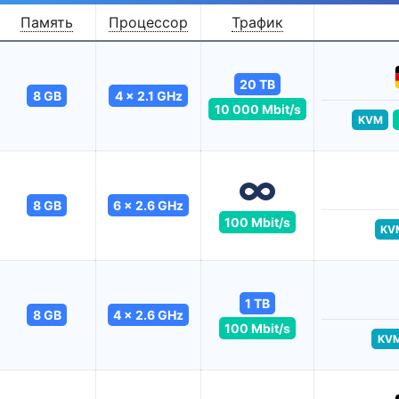
Память
Процессор
Трафик
20 TB
8 GB
4 x 2.1 GHz
10 000 Mbit/s
KVM
8 GB
6 x 2.6 GHz
100 Mbit/s
KV
1 TB
8 GB
4 x 2.6 GHz
100 Mbit/s
KV