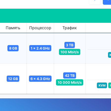
Память
Процессор
Трафик
3 TB
8 GB
1 x 2.4 GHz
100 Mbit/s
42 TB
12 GB
6 x 4.3 GHz
10 000 Mbit/s
KVM