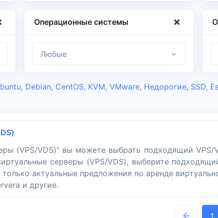
Операционные системы
О
Любые
buntu
,
Debian
,
CentOS
,
KVM
,
VMware
,
Недорогие
,
SSD
,
Е
VDS)
еры (VPS/VDS)" вы можете выбрать подходящий VPS/V
иртуальные серверы (VPS/VDS), выберите подходящий
е только актуальные предложения по аренде виртуальн
rvera и другие.
1