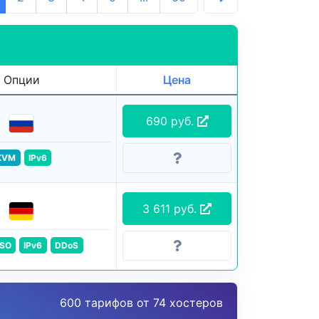
Опции
Цена
690 руб.
KVM
IPv6
3 611 руб.
ISO
IPv6
DDoS
600 тарифов от 74 хостеров