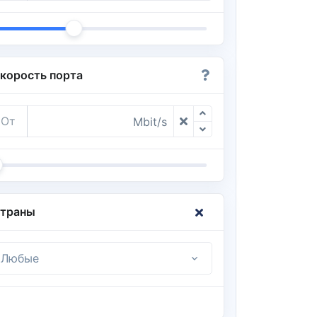
корость порта
От
Mbit/s
траны
Любые