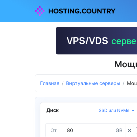
Мощн
Главная
Виртуальные серверы
Мощ
Диск
SSD или NVMe
От
GB