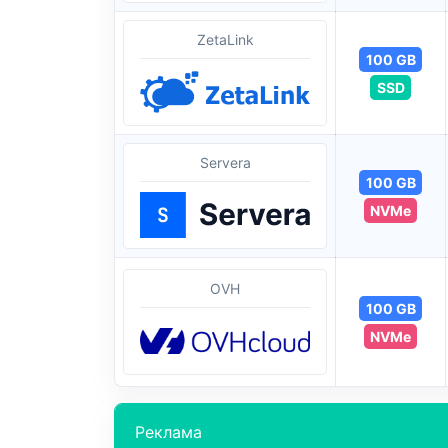
ZetaLink
100 GB
SSD
Servera
100 GB
NVMe
OVH
100 GB
NVMe
Реклама