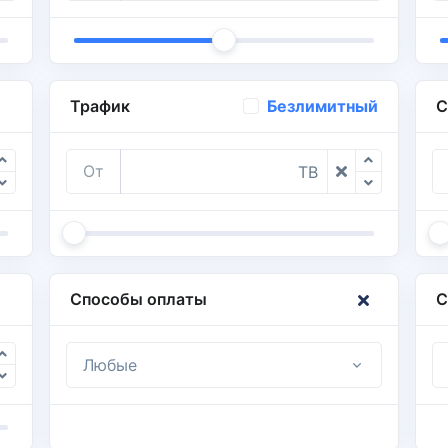
Трафик
С
Безлимитный
От
TB
Способы оплаты
С
Любые