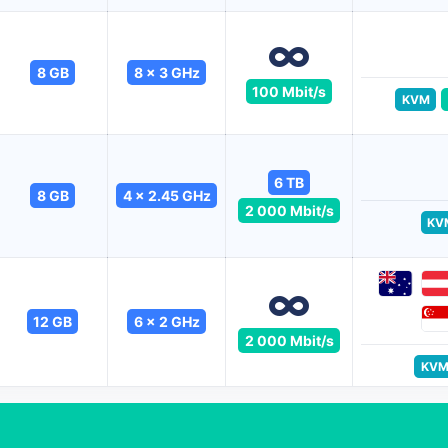
8 GB
8 x 3 GHz
100 Mbit/s
KVM
6 TB
8 GB
4 x 2.45 GHz
2 000 Mbit/s
KV
12 GB
6 x 2 GHz
2 000 Mbit/s
KV