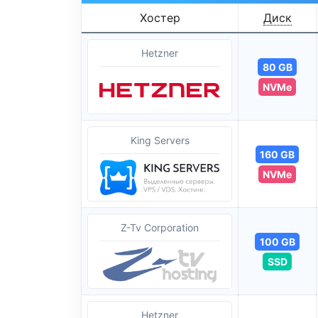
Хостер
Диск
Hetzner
80 GB
NVMe
King Servers
160 GB
NVMe
Z-Tv Corporation
100 GB
SSD
Hetzner