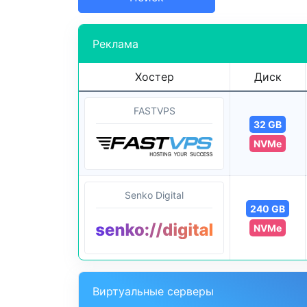
Реклама
Хостер
Диск
FASTVPS
32 GB
NVMe
Senko Digital
240 GB
NVMe
Виртуальные серверы