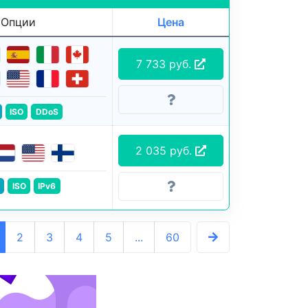
Опции
Цена
7 733 руб.
ISO
DDoS
2 035 руб.
ISO
IPv6
2
3
4
5
...
60