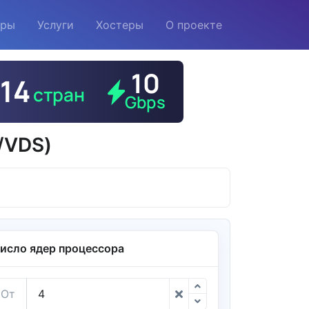
еры
Услуги
Хостеры
О проекте
/VDS)
исло ядер процессора
От