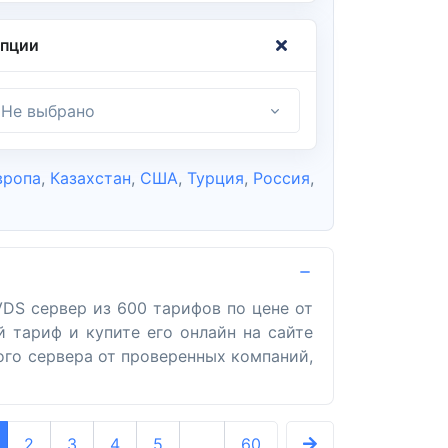
пции
Не выбрано
вропа
,
Казахстан
,
США
,
Турция
,
Россия
,
DS сервер из 600 тарифов по цене от
 тариф и купите его онлайн на сайте
ого сервера от проверенных компаний,
2
3
4
5
...
60