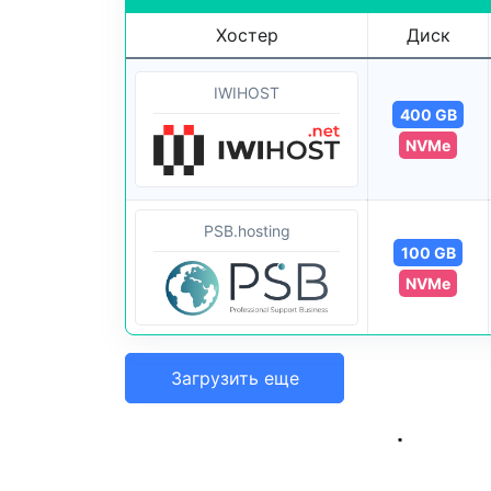
Хостер
Диск
IWIHOST
400 GB
NVMe
PSB.hosting
100 GB
NVMe
Загрузить еще