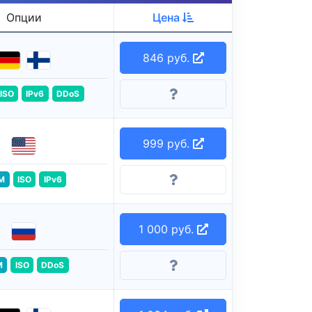
Опции
Цена
846 руб.
ISO
IPv6
DDoS
999 руб.
M
ISO
IPv6
1 000 руб.
M
ISO
DDoS