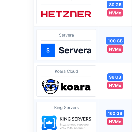
80 GB
NVMe
Servera
100 GB
NVMe
Koara Cloud
96 GB
NVMe
King Servers
160 GB
NVMe