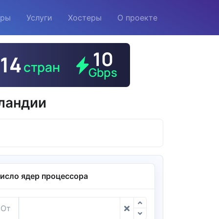
еры
Услуги
Хостеры
О проекте
ландии
исло ядер процессора
От