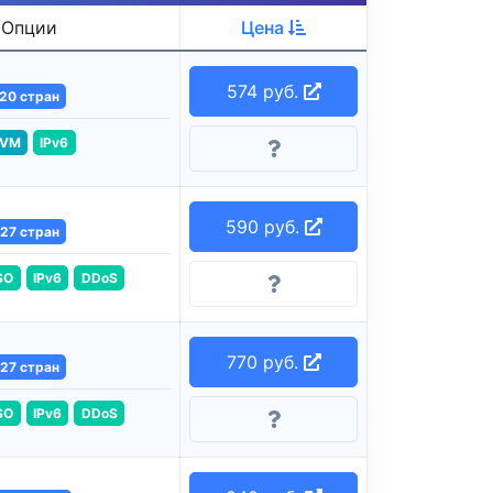
Опции
Цена
574 руб.
20 стран
VM
IPv6
590 руб.
27 стран
SO
IPv6
DDoS
770 руб.
27 стран
SO
IPv6
DDoS