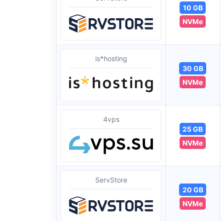
10 GB
NVMe
is*hosting
30 GB
NVMe
4vps
25 GB
NVMe
ServStore
20 GB
NVMe