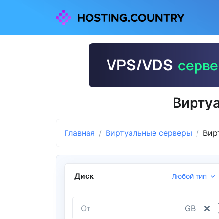
Вирту
Главная
Виртуальные серверы
Вир
Диск
Любой тип
От
GB