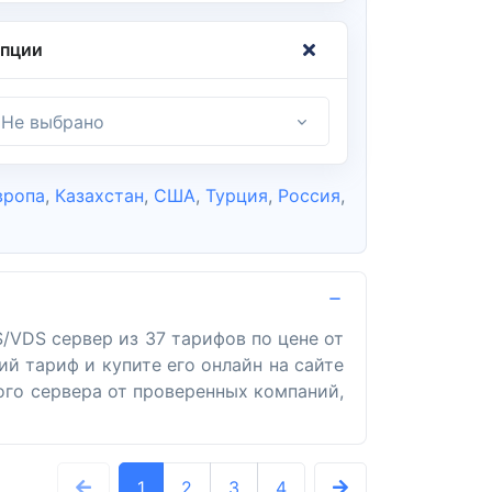
пции
Не выбрано
вропа
,
Казахстан
,
США
,
Турция
,
Россия
,
/VDS сервер из 37 тарифов по цене от
й тариф и купите его онлайн на сайте
ого сервера от проверенных компаний,
1
2
3
4