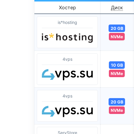
Хостер
Диск
is*hosting
20 GB
NVMe
4vps
10 GB
NVMe
4vps
20 GB
NVMe
ServStore