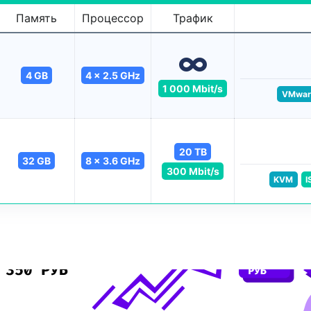
Память
Процессор
Трафик
4 GB
4 x 2.5 GHz
1 000 Mbit/s
VMwar
20 TB
32 GB
8 x 3.6 GHz
300 Mbit/s
KVM
I