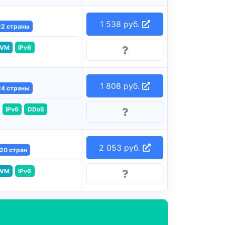
1 538 руб.
22 страны
VM
IPv6
1 808 руб.
24 страны
IPv6
DDoS
2 053 руб.
20 стран
VM
IPv6