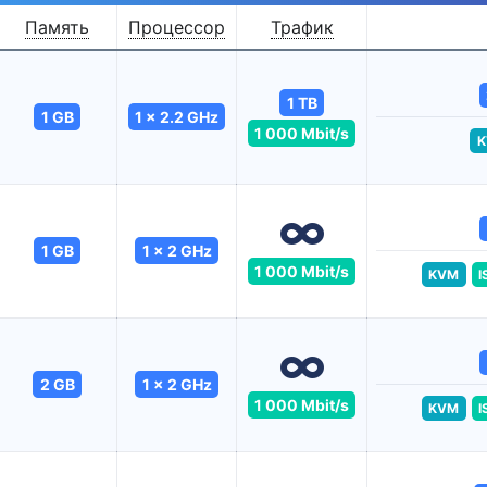
Память
Процессор
Трафик
1 TB
1 GB
1 x 2.2 GHz
1 000 Mbit/s
K
1 GB
1 x 2 GHz
1 000 Mbit/s
KVM
I
2 GB
1 x 2 GHz
1 000 Mbit/s
KVM
I