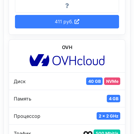
411 руб.
OVH
Диск
40 GB
NVMe
Память
4 GB
Процессор
2 x 2 GHz
Трафик
500 Mbit/s