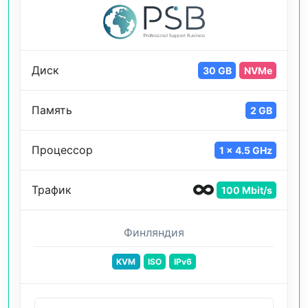
Диск
30 GB
NVMe
Память
2 GB
Процессор
1 x 4.5 GHz
Трафик
100 Mbit/s
Финляндия
KVM
ISO
IPv6