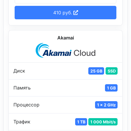
410 руб.
Akamai
Диск
25 GB
SSD
Память
1 GB
Процессор
1 x 2 GHz
Трафик
1 TB
1 000 Mbit/s