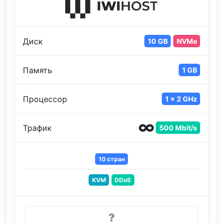
Диск
10 GB
NVMe
Память
1 GB
Процессор
1 x 2 GHz
Трафик
500 Mbit/s
10 стран
KVM
DDoS