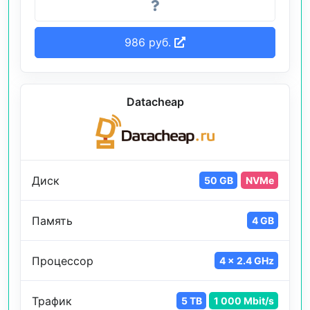
986 руб.
Datacheap
Диск
50 GB
NVMe
Память
4 GB
Процессор
4 x 2.4 GHz
Трафик
5 TB
1 000 Mbit/s