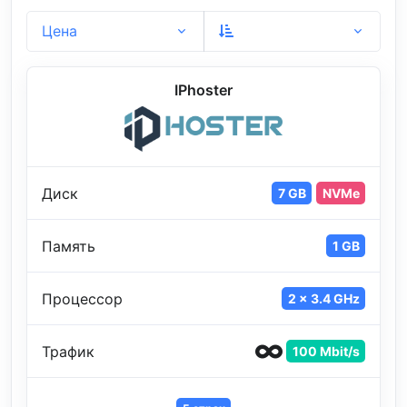
Цена
IPhoster
Диск
7 GB
NVMe
Память
1 GB
Процессор
2 x 3.4 GHz
Трафик
100 Mbit/s