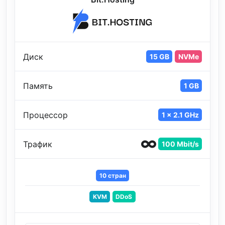
Диск
15 GB
NVMe
Память
1 GB
Процессор
1 x 2.1 GHz
Трафик
100 Mbit/s
10 стран
KVM
DDoS