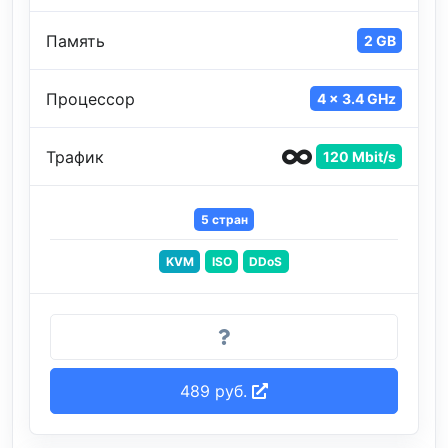
Память
2 GB
Процессор
4 x 3.4 GHz
Трафик
120 Mbit/s
5 стран
KVM
ISO
DDoS
489 руб.