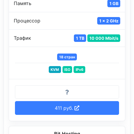
Память
1 GB
Процессор
1 x 2 GHz
Трафик
1 TB
10 000 Mbit/s
18 стран
KVM
ISO
IPv6
411 руб.
Bit.Hosting