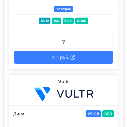
12 стран
KVM
ISO
IPv6
DDoS
411 руб.
Vultr
Диск
25 GB
SSD