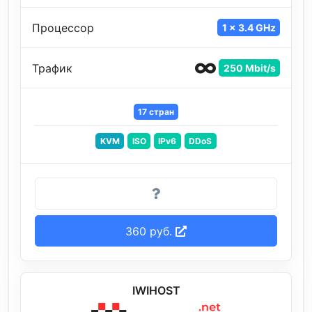
Процессор
1 x 3.4 GHz
Трафик
250 Mbit/s
17 стран
KVM
ISO
IPv6
DDoS
360 руб.
IWIHOST