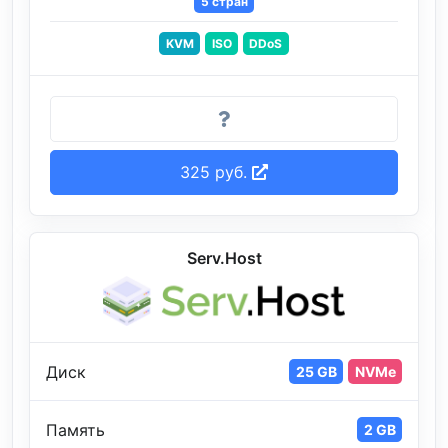
5 стран
KVM
ISO
DDoS
325 руб.
Serv.Host
Диск
25 GB
NVMe
Память
2 GB