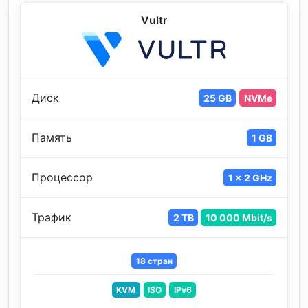
Vultr
Диск
25 GB
NVMe
Память
1 GB
Процессор
1 x 2 GHz
Трафик
2 TB
10 000 Mbit/s
18 стран
KVM
ISO
IPv6