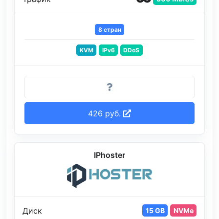
8 стран
KVM
IPv6
DDoS
426 руб.
IPhoster
Диск
15 GB
NVMe