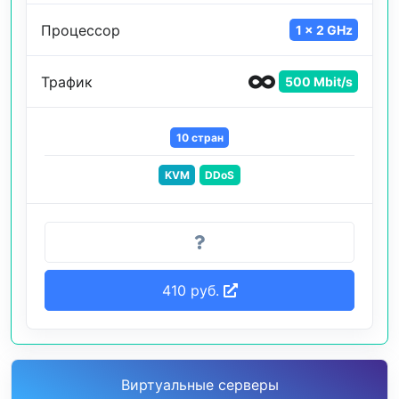
Процессор
1 x 2 GHz
Трафик
500 Mbit/s
10 стран
KVM
DDoS
410 руб.
Виртуальные серверы