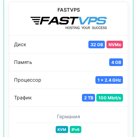
FASTVPS
Диск
32 GB
NVMe
Память
4 GB
Процессор
1 x 2.4 GHz
Трафик
2 TB
100 Mbit/s
Германия
KVM
IPv6