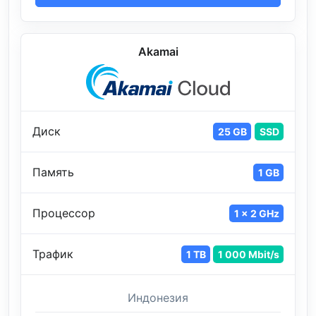
Akamai
Диск
25 GB
SSD
Память
1 GB
Процессор
1 x 2 GHz
Трафик
1 TB
1 000 Mbit/s
Индонезия