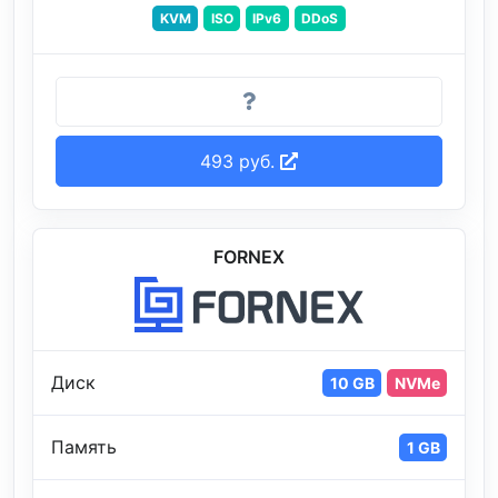
KVM
ISO
IPv6
DDoS
493 руб.
FORNEX
Диск
10 GB
NVMe
Память
1 GB