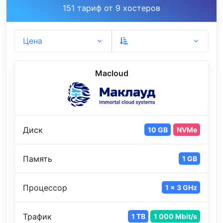
151 тариф от 9 хостеров
Цена
Macloud
Диск
10 GB
NVMe
Память
1 GB
Процессор
1 x 3 GHz
Трафик
1 TB
1 000 Mbit/s