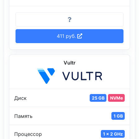
411 руб.
Vultr
Диск
25 GB
NVMe
Память
1 GB
Процессор
1 x 2 GHz