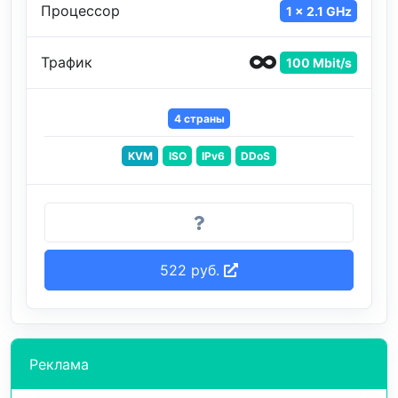
Процессор
1 x 2.1 GHz
Трафик
100 Mbit/s
4 страны
KVM
ISO
IPv6
DDoS
522 руб.
Реклама