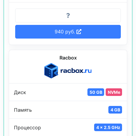
940 руб.
Racbox
Диск
50 GB
NVMe
Память
4 GB
Процессор
4 x 2.5 GHz