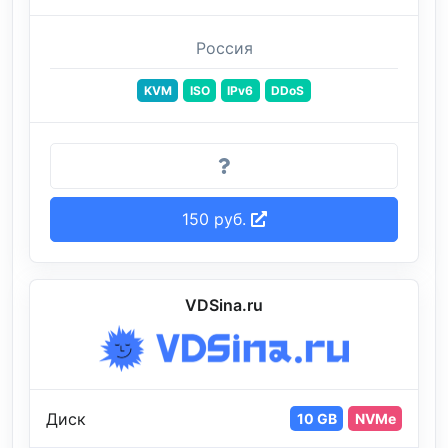
Россия
KVM
ISO
IPv6
DDoS
150 руб.
VDSina.ru
Диск
10 GB
NVMe