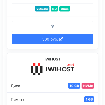
VMware
ISO
DDoS
300 руб.
IWIHOST
Диск
10 GB
NVMe
Память
1 GB