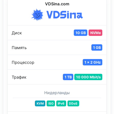
VDSina.com
Диск
10 GB
NVMe
Память
1 GB
Процессор
1 x 2 GHz
Трафик
1 TB
10 000 Mbit/s
Нидерланды
KVM
ISO
IPv6
DDoS