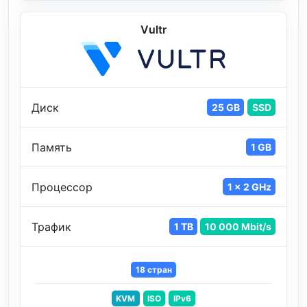
Vultr
Диск
25 GB
SSD
Память
1 GB
Процессор
1 x 2 GHz
Трафик
1 TB
10 000 Mbit/s
18 стран
KVM
ISO
IPv6