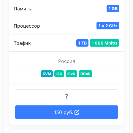
Память
1 GB
Процессор
1 x 2 GHz
Трафик
1 TB
1 000 Mbit/s
Россия
KVM
ISO
IPv6
DDoS
150 руб.