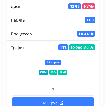
Диск
32 GB
NVMe
Память
1 GB
Процессор
1 x 3 GHz
Трафик
1 TB
10 000 Mbit/s
18 стран
KVM
ISO
IPv6
493 руб.