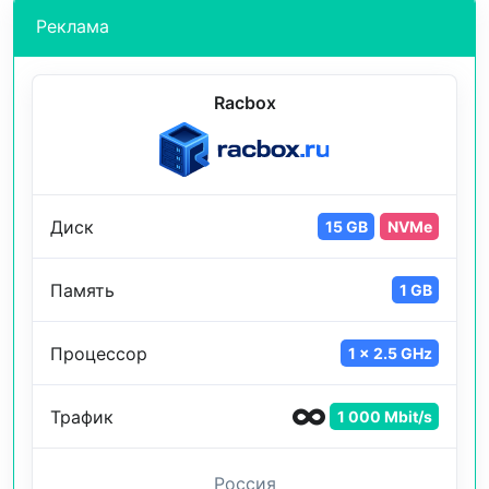
Реклама
Racbox
Диск
15 GB
NVMe
Память
1 GB
Процессор
1 x 2.5 GHz
Трафик
1 000 Mbit/s
Россия