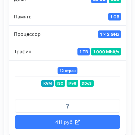
Память
1 GB
Процессор
1 x 2 GHz
Трафик
1 TB
1 000 Mbit/s
12 стран
KVM
ISO
IPv6
DDoS
411 руб.