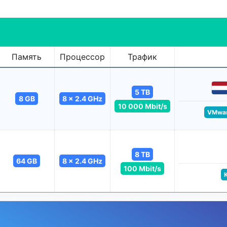
Память
Процессор
Трафик
5 TB
8 GB
8 x 2.4 GHz
10 000 Mbit/s
VMwa
8 TB
64 GB
8 x 2.4 GHz
100 Mbit/s