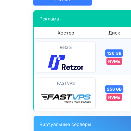
Реклама
Хостер
Диск
Retzor
120 GB
NVMe
FASTVPS
256 GB
NVMe
Виртуальные серверы