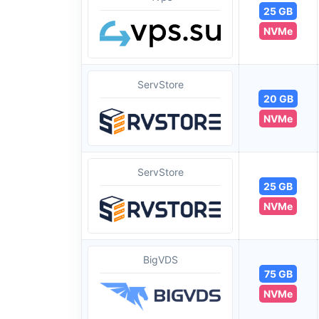
25 GB
NVMe
ServStore
20 GB
NVMe
ServStore
25 GB
NVMe
BigVDS
75 GB
NVMe