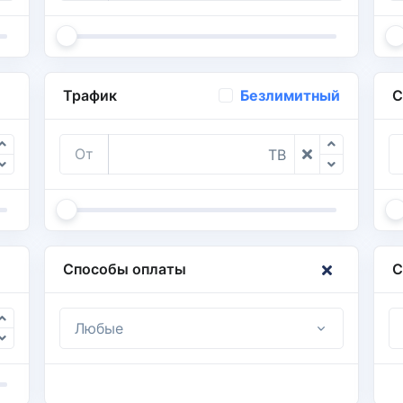
Трафик
С
Безлимитный
От
TB
Способы оплаты
С
Любые