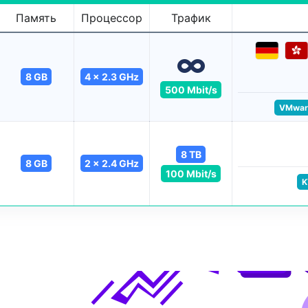
Память
Процессор
Трафик
8 GB
4 x 2.3 GHz
500 Mbit/s
VMwar
8 TB
8 GB
2 x 2.4 GHz
100 Mbit/s
K