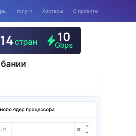
еры
Услуги
Хостеры
О проекте
лбании
исло ядер процессора
От