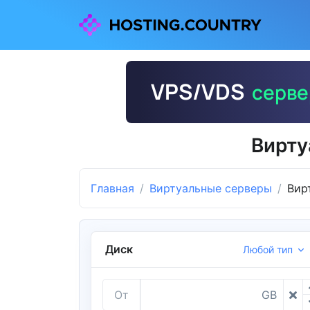
Вирту
Главная
Виртуальные серверы
Вир
Диск
Любой тип
От
GB