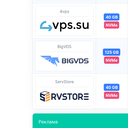
4vps
40 GB
NVMe
BigVDS
125 GB
NVMe
ServStore
40 GB
NVMe
Реклама