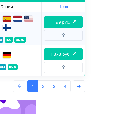
Опции
Цена
1 199 руб.
e
ISO
DDoS
1 878 руб.
VM
IPv6
1
2
3
4