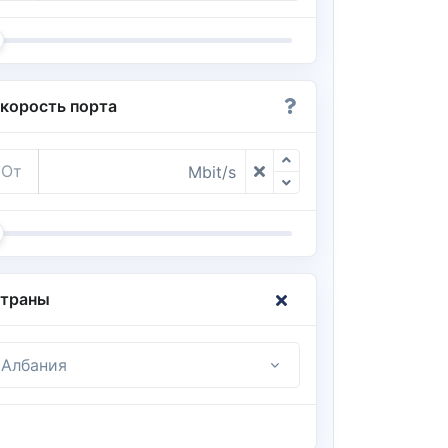
корость порта
От
Mbit/s
траны
Албания