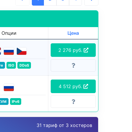
Опции
Цена
2 276 руб.
re
ISO
DDoS
4 512 руб.
KVM
IPv6
31 тариф от 3 хостеров