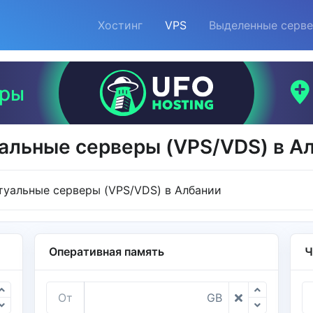
Хостинг
VPS
Выделенные серв
альные серверы (VPS/VDS) в А
туальные серверы (VPS/VDS) в Албании
Оперативная память
Ч
От
GB