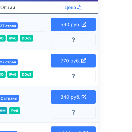
Опции
Цена
590 руб.
27 стран
SO
IPv6
DDoS
770 руб.
27 стран
SO
IPv6
DDoS
840 руб.
22 страны
VM
IPv6