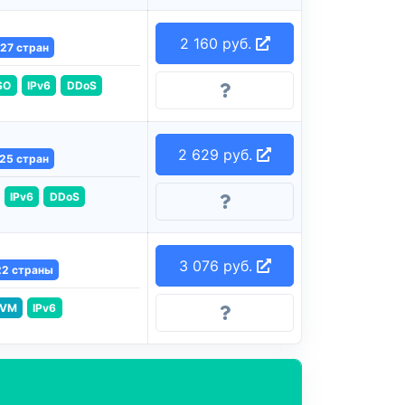
2 160 руб.
27 стран
SO
IPv6
DDoS
2 629 руб.
25 стран
IPv6
DDoS
3 076 руб.
22 страны
VM
IPv6