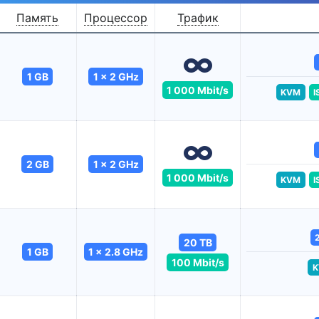
Память
Процессор
Трафик
1 GB
1 x 2 GHz
1 000 Mbit/s
KVM
I
2 GB
1 x 2 GHz
1 000 Mbit/s
KVM
I
20 TB
1 GB
1 x 2.8 GHz
100 Mbit/s
K