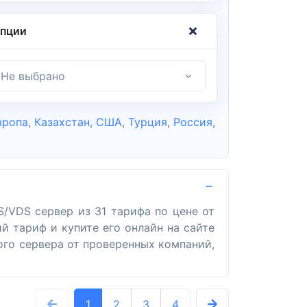
пции
Не выбрано
вропа
,
Казахстан
,
США
,
Турция
,
Россия
,
/VDS сервер из 31 тарифа по цене от
й тариф и купите его онлайн на сайте
ого сервера от проверенных компаний,
1
2
3
4