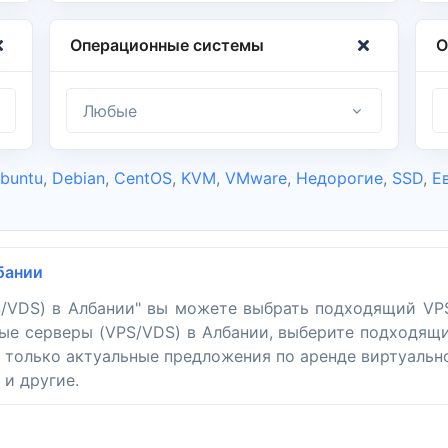
Операционные системы
О
Любые
buntu
,
Debian
,
CentOS
,
KVM
,
VMware
,
Недорогие
,
SSD
,
Е
бании
S/VDS) в Албании" вы можете выбрать подходящий VPS
ые серверы (VPS/VDS) в Албании, выберите подходящи
е только актуальные предложения по аренде виртуальн
 и другие.