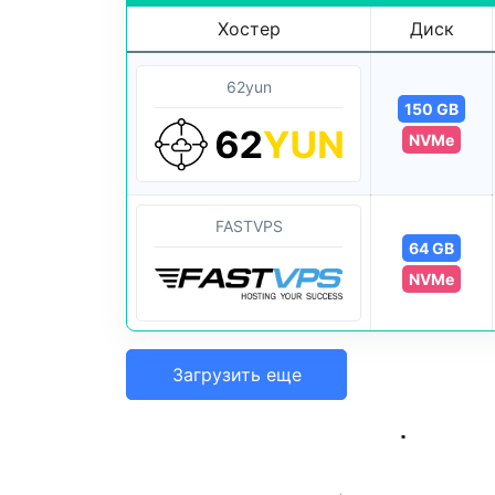
Хостер
Диск
62yun
150 GB
NVMe
FASTVPS
64 GB
NVMe
Загрузить еще