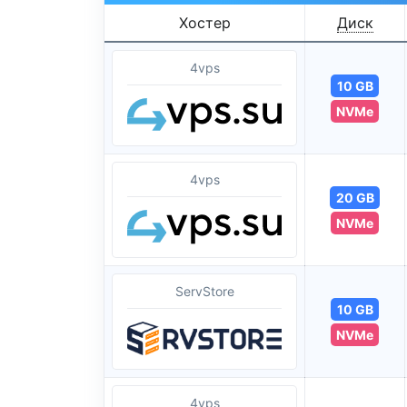
Хостер
Диск
4vps
10 GB
NVMe
4vps
20 GB
NVMe
ServStore
10 GB
NVMe
4vps