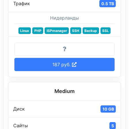
Трафик
0.5 TB
Нидерланды
Linux
PHP
ISPmanager
SSH
Backup
SSL
187 руб.
Medium
Диск
10 GB
Сайты
5