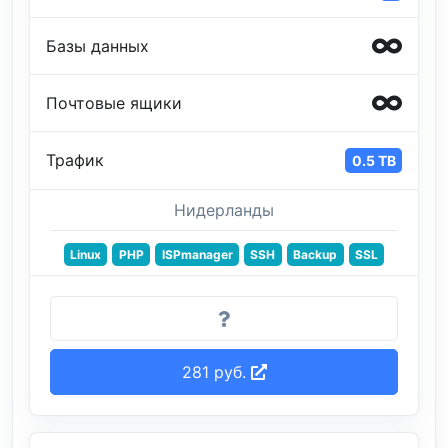
Базы данных
Почтовые ящики
Трафик
0.5 TB
Нидерланды
Linux
PHP
ISPmanager
SSH
Backup
SSL
281 руб.