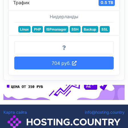
Трафик
0.5 TB
Нидерланды
Linux
PHP
ISPmanager
SSH
Backup
SSL
704 руб.
Карта сайта
info@hosting.country