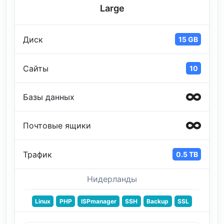
Large
Диск
15 GB
Сайты
10
Базы данных
Почтовые ящики
Трафик
0.5 TB
Нидерланды
Linux
PHP
ISPmanager
SSH
Backup
SSL