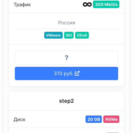
Трафик
300 Mbit/s
Россия
VMware
ISO
DDoS
370 руб.
step2
Диск
20 GB
NVMe