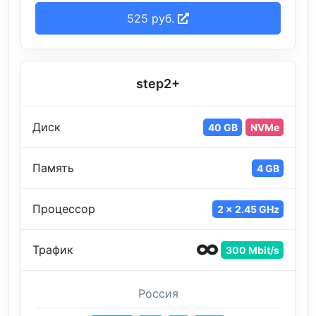
525 руб.
step2+
Диск
40 GB
NVMe
Память
4 GB
Процессор
2 x 2.45 GHz
Трафик
300 Mbit/s
Россия