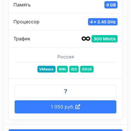
Память
6 GB
Процессор
4 x 2.45 GHz
Трафик
300 Mbit/s
Россия
VMware
WIN
ISO
DDoS
1 050 руб.