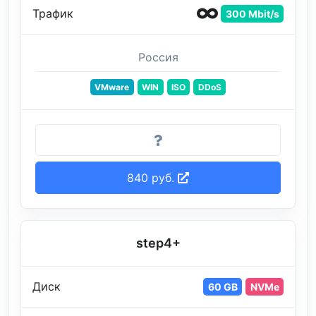
Трафик
300 Mbit/s
Россия
VMware
WIN
ISO
DDoS
840 руб.
step4+
Диск
60 GB
NVMe