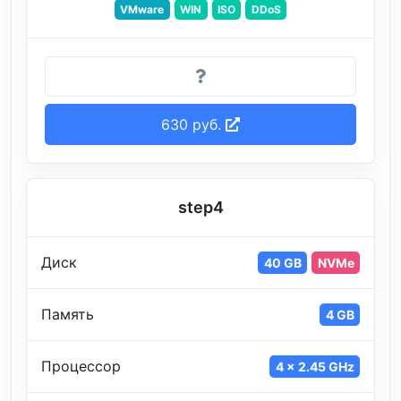
VMware
WIN
ISO
DDoS
630 руб.
step4
Диск
40 GB
NVMe
Память
4 GB
Процессор
4 x 2.45 GHz