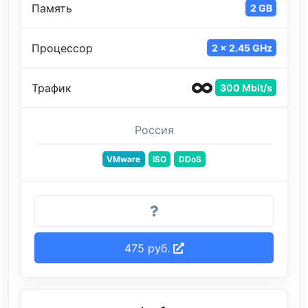
Память
2 GB
Процессор
2 x 2.45 GHz
Трафик
300 Mbit/s
Россия
VMware
ISO
DDoS
475 руб.