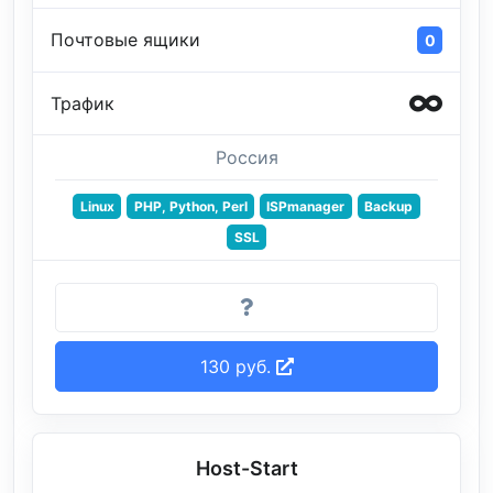
Почтовые ящики
0
Трафик
Россия
Linux
PHP, Python, Perl
ISPmanager
Backup
SSL
130 руб.
Host-Start