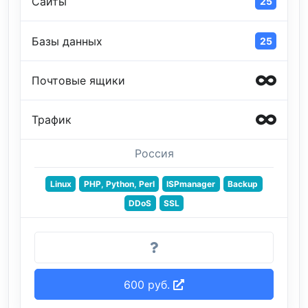
Сайты
25
Базы данных
25
Почтовые ящики
Трафик
Россия
Linux
PHP, Python, Perl
ISPmanager
Backup
DDoS
SSL
600 руб.