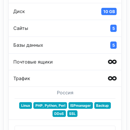
Диск
10 GB
Сайты
5
Базы данных
5
Почтовые ящики
Трафик
Россия
Linux
PHP, Python, Perl
ISPmanager
Backup
DDoS
SSL