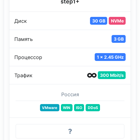
step1+
Диск
30 GB
NVMe
Память
3 GB
Процессор
1 x 2.45 GHz
Трафик
300 Mbit/s
Россия
VMware
WIN
ISO
DDoS