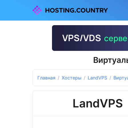
Виртуал
Главная
Хостеры
LandVPS
Вирту
LandVPS