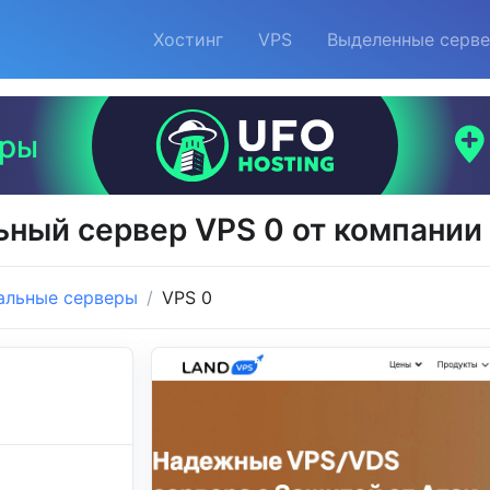
Хостинг
VPS
Выделенные серв
ьный сервер VPS 0 от компании
альные серверы
VPS 0