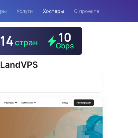
еры
Услуги
Хостеры
О проекте
 LandVPS