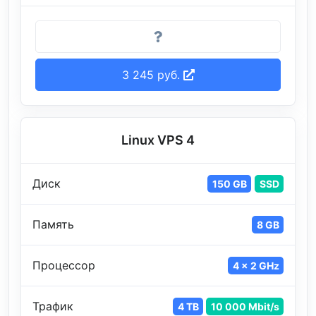
3 245 руб.
Linux VPS 4
Диск
150 GB
SSD
Память
8 GB
Процессор
4 x 2 GHz
Трафик
4 TB
10 000 Mbit/s