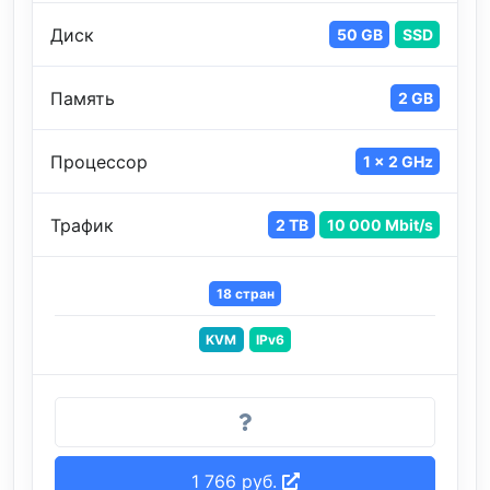
Диск
50 GB
SSD
Память
2 GB
Процессор
1 x 2 GHz
Трафик
2 TB
10 000 Mbit/s
18 стран
KVM
IPv6
1 766 руб.