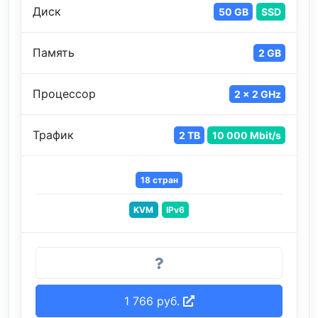
Диск
50 GB
SSD
Память
2 GB
Процессор
2 x 2 GHz
Трафик
2 TB
10 000 Mbit/s
18 стран
KVM
IPv6
1 766 руб.