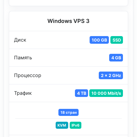
Windows VPS 3
Диск
100 GB
SSD
Память
4 GB
Процессор
2 x 2 GHz
Трафик
4 TB
10 000 Mbit/s
18 стран
KVM
IPv6