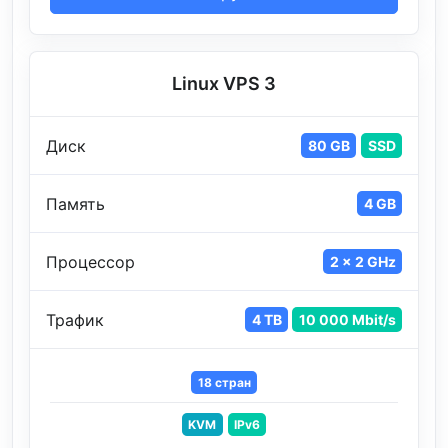
Linux VPS 3
Диск
80 GB
SSD
Память
4 GB
Процессор
2 x 2 GHz
Трафик
4 TB
10 000 Mbit/s
18 стран
KVM
IPv6