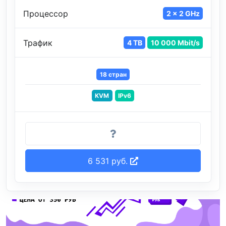
Процессор
2 x 2 GHz
Трафик
4 TB
10 000 Mbit/s
18 стран
KVM
IPv6
6 531 руб.