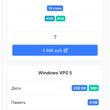
18 стран
KVM
IPv6
4 888 руб.
Windows VPS 5
Диск
250 GB
SSD
Память
4 GB