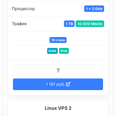
Процессор
1 x 2 GHz
Трафик
1 TB
10 000 Mbit/s
18 стран
KVM
IPv6
1 191 руб.
Linux VPS 2