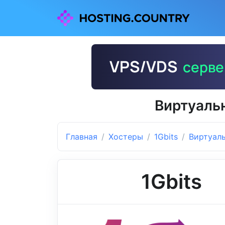
Виртуальн
Главная
Хостеры
1Gbits
Виртуал
1Gbits