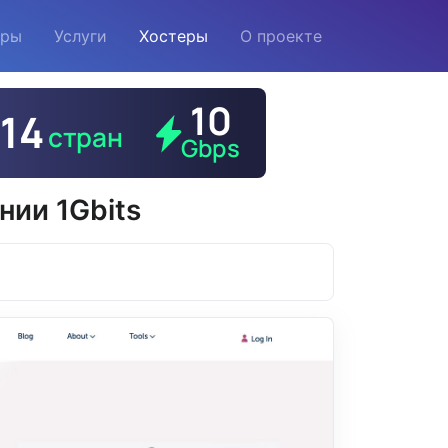
еры
Услуги
Хостеры
О проекте
нии 1Gbits