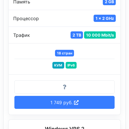
Память
2 GB
Процессор
1 x 2 GHz
Трафик
2 TB
10 000 Mbit/s
18 стран
KVM
IPv6
1 749 руб.
Windows VPS 2