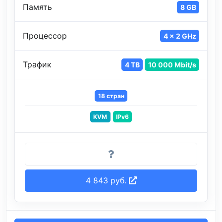
Память
8 GB
Процессор
4 x 2 GHz
Трафик
4 TB
10 000 Mbit/s
18 стран
KVM
IPv6
4 843 руб.