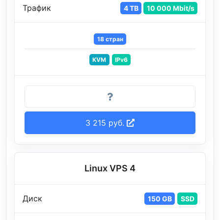
Трафик
4 TB
10 000 Mbit/s
18 стран
KVM
IPv6
3 215 руб.
Linux VPS 4
Диск
150 GB
SSD