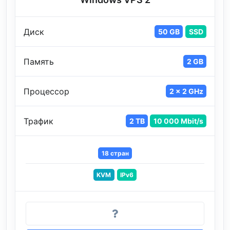
Диск
50 GB
SSD
Память
2 GB
Процессор
2 x 2 GHz
Трафик
2 TB
10 000 Mbit/s
18 стран
KVM
IPv6