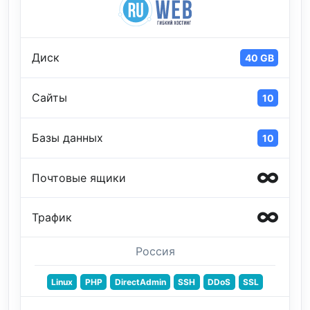
Диск
40 GB
Сайты
10
Базы данных
10
Почтовые ящики
Трафик
Россия
Linux
PHP
DirectAdmin
SSH
DDoS
SSL