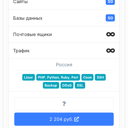
Сайты
50
Базы данных
50
Почтовые ящики
Трафик
Россия
Linux
PHP, Python, Ruby, Perl
Своя
SSH
Backup
DDoS
SSL
2 204 руб.