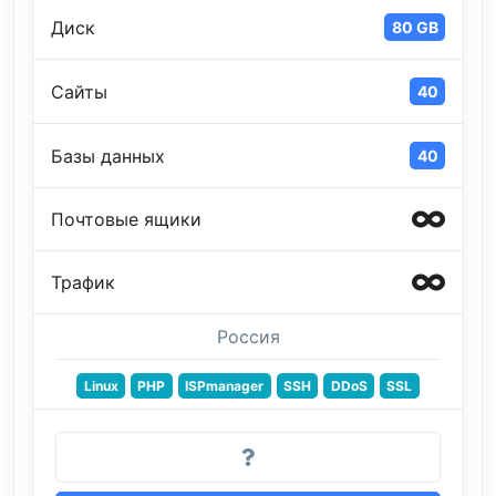
Диск
80 GB
Сайты
40
Базы данных
40
Почтовые ящики
Трафик
Россия
Linux
PHP
ISPmanager
SSH
DDoS
SSL