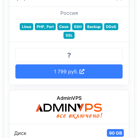
Россия
Linux
PHP, Perl
Своя
SSH
Backup
DDoS
SSL
1 799 руб.
AdminVPS
Диск
90 GB