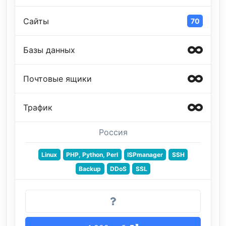
Сайты
70
Базы данных
Почтовые ящики
Трафик
Россия
Linux
PHP, Python, Perl
ISPmanager
SSH
Backup
DDoS
SSL