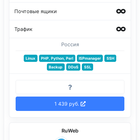
Почтовые ящики
Трафик
Россия
Linux
PHP, Python, Perl
ISPmanager
SSH
Backup
DDoS
SSL
1 439 руб.
RuWeb