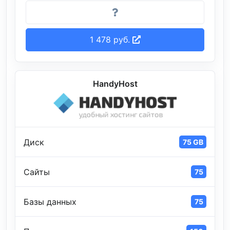
1 478 руб.
HandyHost
Диск
75 GB
Сайты
75
Базы данных
75