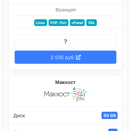
Франция
Linux
PHP, Perl
cPanel
SSL
2 035 руб.
Макхост
Диск
50 GB