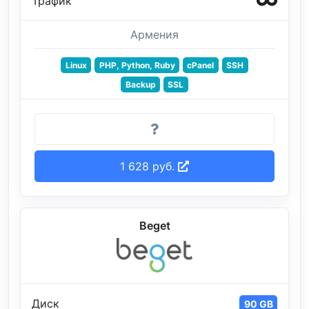
Трафик
Армения
Linux
PHP, Python, Ruby
cPanel
SSH
Backup
SSL
1 628 руб.
Beget
Диск
90 GB