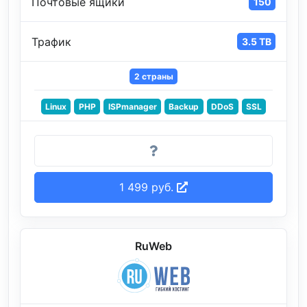
Почтовые ящики
150
Трафик
3.5 TB
2 страны
Linux
PHP
ISPmanager
Backup
DDoS
SSL
1 499 руб.
RuWeb