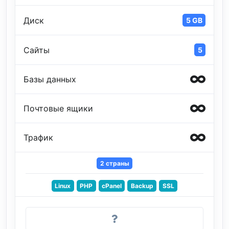
Диск
5 GB
Сайты
5
Базы данных
Почтовые ящики
Трафик
2 страны
Linux
PHP
cPanel
Backup
SSL