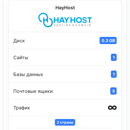
HayHost
Диск
0.3 GB
Сайты
1
Базы данных
1
Почтовые ящики
5
Трафик
2 страны