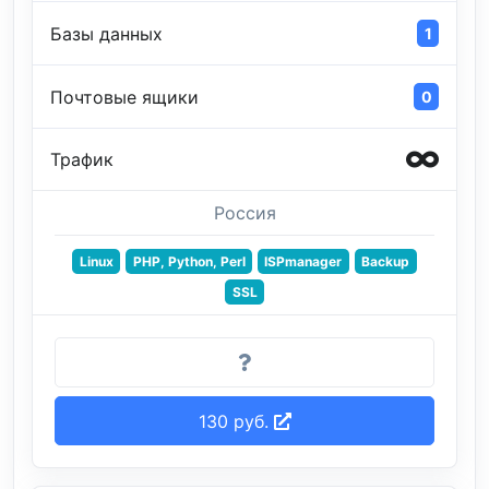
Базы данных
1
Почтовые ящики
0
Трафик
Россия
Linux
PHP, Python, Perl
ISPmanager
Backup
SSL
130 руб.