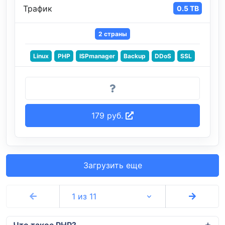
Трафик
0.5 TB
2 страны
Linux
PHP
ISPmanager
Backup
DDoS
SSL
179 руб.
Загрузить еще
1 из 11
Что такое PHP?