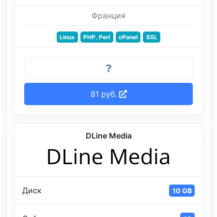
Франция
Linux
PHP, Perl
cPanel
SSL
81 руб.
DLine Media
Диск
10 GB