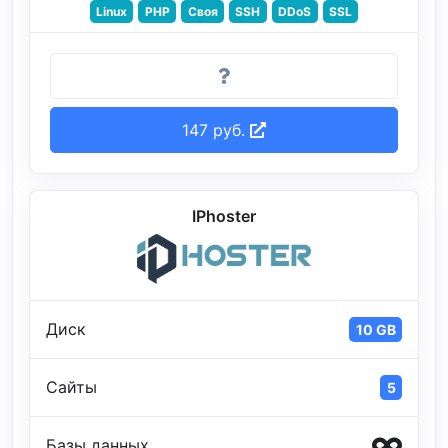
Linux
PHP
Своя
SSH
DDoS
SSL
147 руб.
IPhoster
Диск
10 GB
Сайты
5
Базы данных