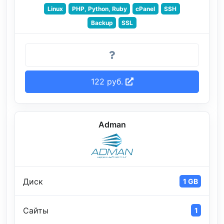
Linux
PHP, Python, Ruby
cPanel
SSH
Backup
SSL
122 руб.
Adman
Диск
1 GB
Сайты
1