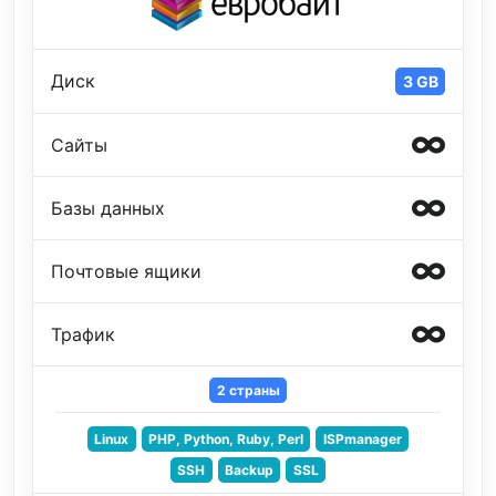
Диск
3 GB
Сайты
Базы данных
Почтовые ящики
Трафик
2 страны
Linux
PHP, Python, Ruby, Perl
ISPmanager
SSH
Backup
SSL