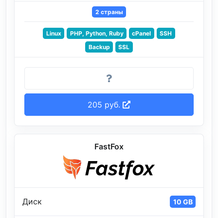
2 страны
Linux
PHP, Python, Ruby
cPanel
SSH
Backup
SSL
205 руб.
FastFox
Диск
10 GB