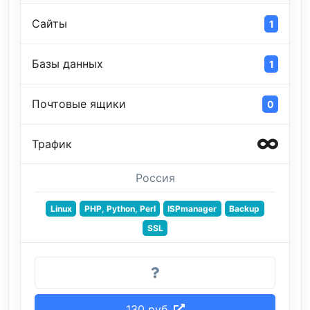
Сайты
1
Базы данных
1
Почтовые ящики
0
Трафик
Россия
Linux
PHP, Python, Perl
ISPmanager
Backup
SSL
130 руб.