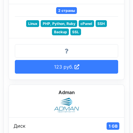
2 страны
Linux
PHP, Python, Ruby
cPanel
SSH
Backup
SSL
123 руб.
Adman
Диск
1 GB