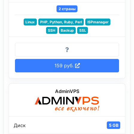
2 страны
Linux
PHP, Python, Ruby, Perl
ISPmanager
SSH
Backup
SSL
159 руб.
AdminVPS
Диск
5 GB