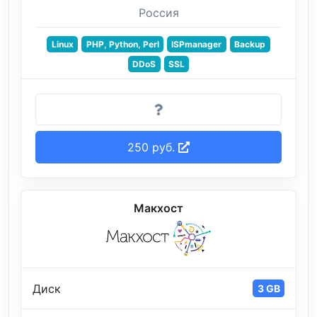
Россия
Linux
PHP, Python, Perl
ISPmanager
Backup
DDoS
SSL
250 руб.
Макхост
Диск
3 GB