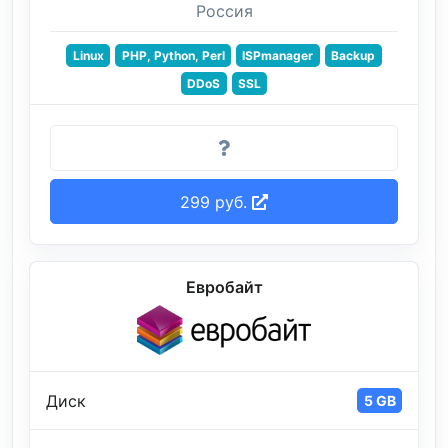
Россия
Linux
PHP, Python, Perl
ISPmanager
Backup
DDoS
SSL
299 руб.
Евробайт
Диск
5 GB