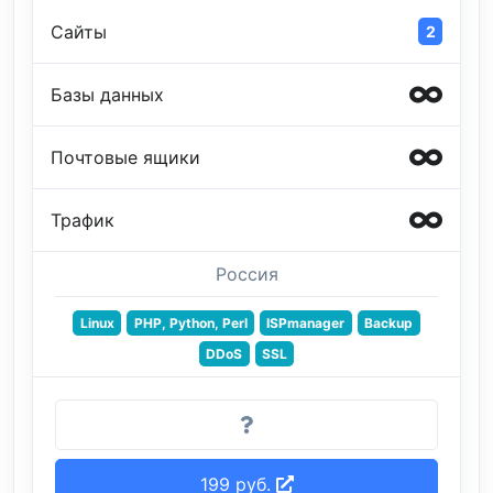
Сайты
2
Базы данных
Почтовые ящики
Трафик
Россия
Linux
PHP, Python, Perl
ISPmanager
Backup
DDoS
SSL
199 руб.