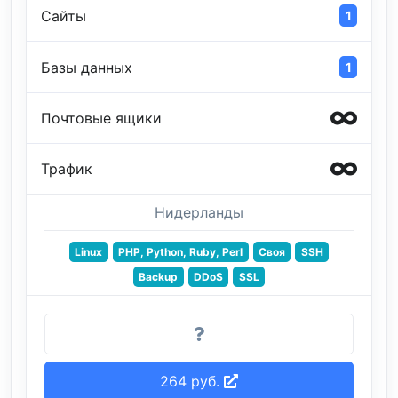
Сайты
1
Базы данных
1
Почтовые ящики
Трафик
Нидерланды
Linux
PHP, Python, Ruby, Perl
Своя
SSH
Backup
DDoS
SSL
264 руб.