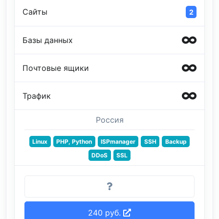
Сайты
2
Базы данных
Почтовые ящики
Трафик
Россия
Linux
PHP, Python
ISPmanager
SSH
Backup
DDoS
SSL
240 руб.