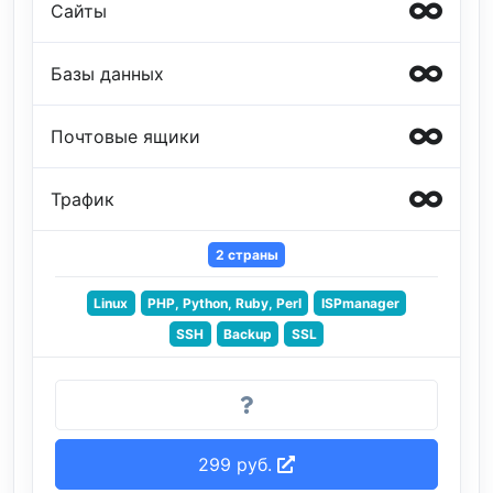
Сайты
Базы данных
Почтовые ящики
Трафик
2 страны
Linux
PHP, Python, Ruby, Perl
ISPmanager
SSH
Backup
SSL
299 руб.