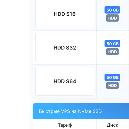
50 GB
HDD S16
HDD
50 GB
HDD S32
HDD
50 GB
HDD S64
HDD
Быстрые VPS на NVMe SSD
Тариф
Диск