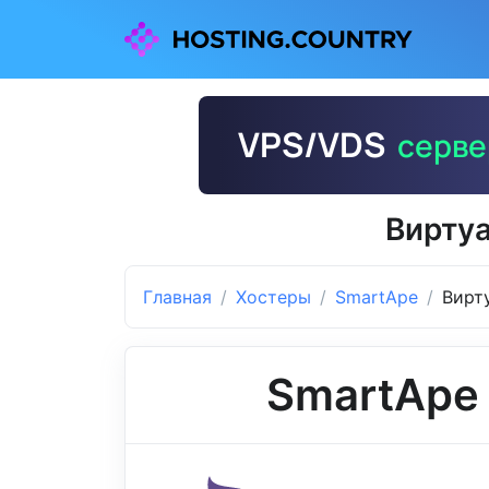
Вирту
Главная
Хостеры
SmartApe
Вирт
SmartApe