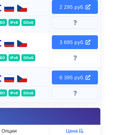
2 295 руб.
ISO
IPv6
DDoS
3 695 руб.
ISO
IPv6
DDoS
6 395 руб.
ISO
IPv6
DDoS
Опции
Цена