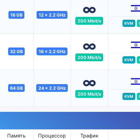
16 GB
12 x 2.2 GHz
200 Mbit/s
KVM
32 GB
16 x 2.2 GHz
200 Mbit/s
KVM
64 GB
24 x 2.2 GHz
200 Mbit/s
KVM
Память
Процессор
Трафик