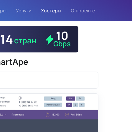
еры
Услуги
Хостеры
О проекте
artApe