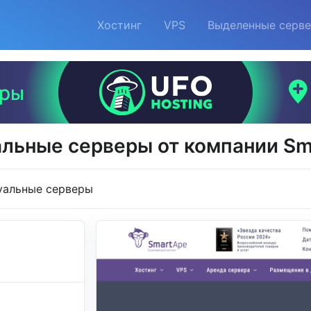
Хостинг
VPS
Выделенные серв
альные серверы от компании Sm
уальные серверы