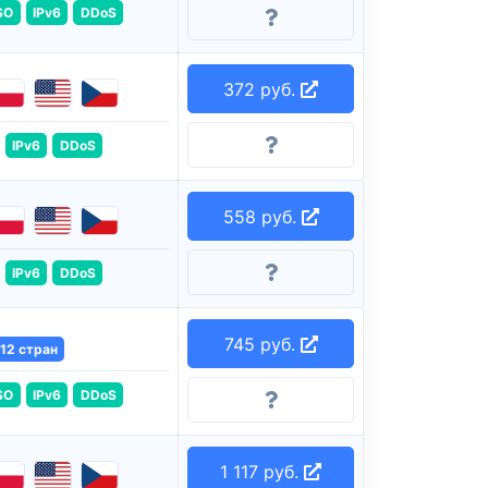
SO
IPv6
DDoS
372 руб.
IPv6
DDoS
558 руб.
IPv6
DDoS
745 руб.
12 стран
SO
IPv6
DDoS
1 117 руб.