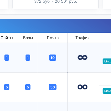
372 руб. - 20 501 руб.
Сайты
Базы
Почта
Трафик
1
1
10
Linu
5
5
50
Linu