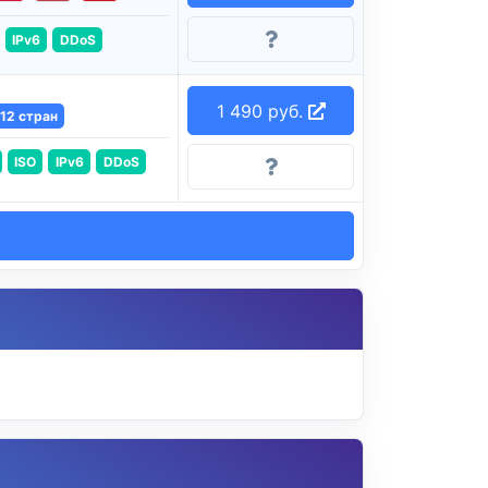
IPv6
DDoS
1 490 руб.
12 стран
ISO
IPv6
DDoS