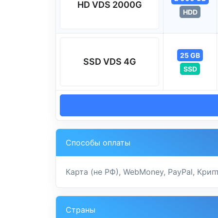
HD VDS 2000G
HDD
25 GB
SSD VDS 4G
SSD
Способы оплаты
Карта (не РФ), WebMoney, PayPal, Кри
Страны