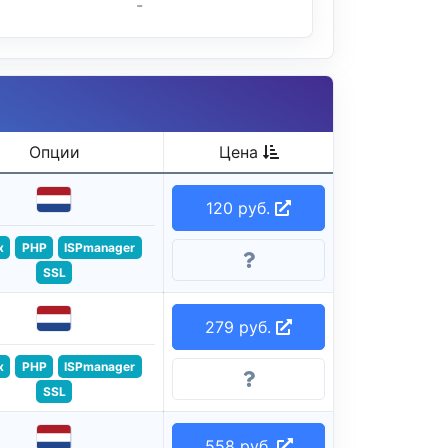
-
Опции
Цена
120 руб.
x
PHP
ISPmanager
SSL
279 руб.
x
PHP
ISPmanager
SSL
558 руб.