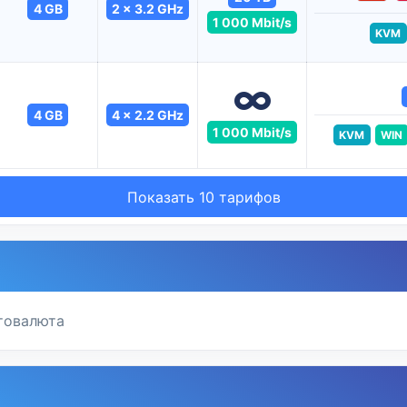
4 GB
2 x 3.2 GHz
1 000 Mbit/s
KVM
4 GB
4 x 2.2 GHz
1 000 Mbit/s
KVM
WIN
Показать 10 тарифов
птовалюта