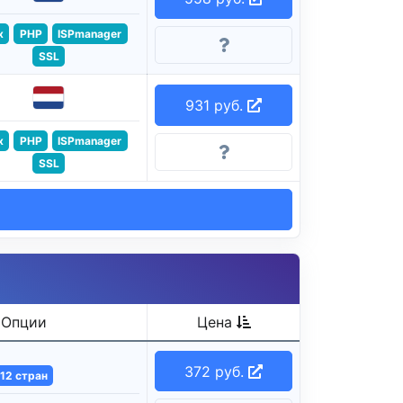
x
PHP
ISPmanager
SSL
931 руб.
x
PHP
ISPmanager
SSL
Опции
Цена
372 руб.
12 стран