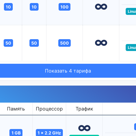
10
10
100
Linu
50
50
500
Linu
Показать 4 тарифа
Память
Процессор
Трафик
1 GB
1 x 2.2 GHz