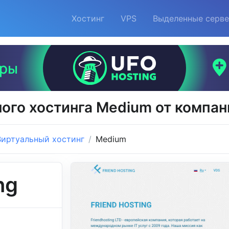
Хостинг
VPS
Выделенные серв
ого хостинга Medium от компани
Виртуальный хостинг
Medium
ng