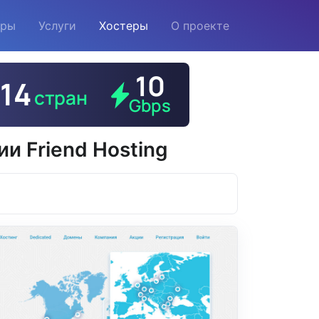
еры
Услуги
Хостеры
О проекте
и Friend Hosting