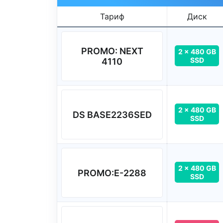
Тариф
Диск
PROMO: NEXT
2 x 480 GB
SSD
4110
2 x 480 GB
DS BASE2236SED
SSD
2 x 480 GB
PROMO:E-2288
SSD