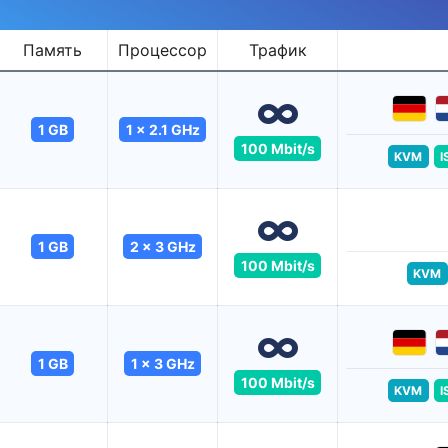
Память
Процессор
Трафик
1 GB
1 x 2.1 GHz
100 Mbit/s
KVM
I
1 GB
2 x 3 GHz
100 Mbit/s
KVM
1 GB
1 x 3 GHz
100 Mbit/s
KVM
I