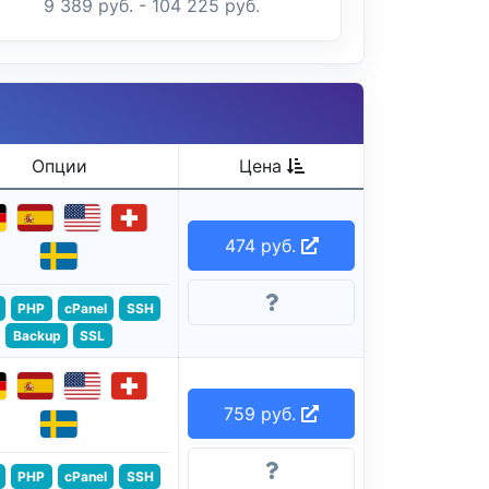
9 389 руб. - 104 225 руб.
Опции
Цена
474 руб.
PHP
cPanel
SSH
Backup
SSL
759 руб.
PHP
cPanel
SSH