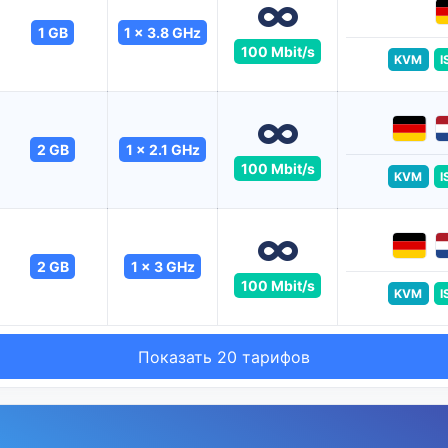
1 GB
1 x 3.8 GHz
100 Mbit/s
KVM
I
2 GB
1 x 2.1 GHz
100 Mbit/s
KVM
I
2 GB
1 x 3 GHz
100 Mbit/s
KVM
I
Показать 20 тарифов