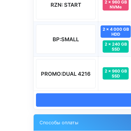
2 x 960 GB
RZN: START
NVMe
2 x 4 000 GB
HDD
BP:SMALL
2 x 240 GB
SSD
2 x 960 GB
PROMO:DUAL 4216
SSD
Способы оплаты