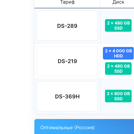
Тариф
Диск
2 x 480 GB
DS-289
SSD
2 x 4 000 GB
HDD
DS-219
2 x 480 GB
SSD
2 x 800 GB
DS-369H
SSD
Оптимальные (Россия)