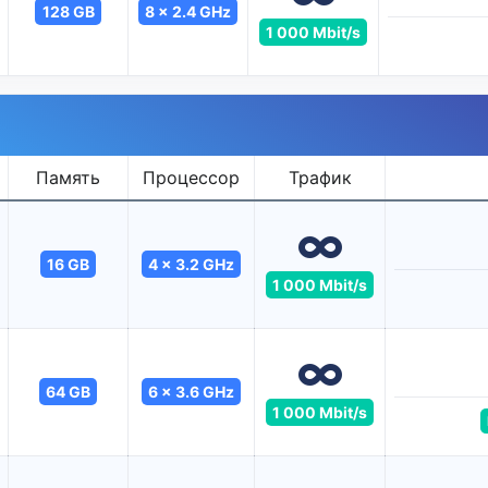
128 GB
8 x 2.4 GHz
1 000 Mbit/s
Память
Процессор
Трафик
16 GB
4 x 3.2 GHz
1 000 Mbit/s
64 GB
6 x 3.6 GHz
1 000 Mbit/s