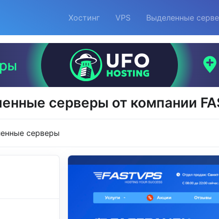
Хостинг
VPS
Выделенные серв
енные серверы от компании F
енные серверы