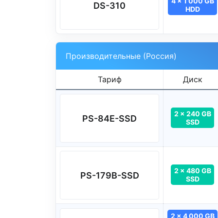
4 x 1 000 GB
DS-310
HDD
Производительные (Россия)
Тариф
Диск
2 x 240 GB
PS-84E-SSD
SSD
2 x 480 GB
PS-179B-SSD
SSD
2 x 4 000 GB