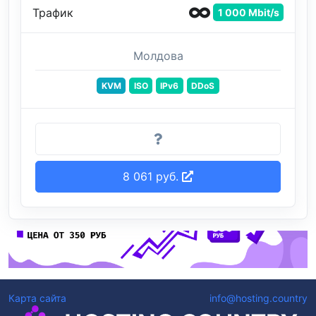
Трафик
1 000 Mbit/s
Молдова
KVM
ISO
IPv6
DDoS
8 061 руб.
Карта сайта
info@hosting.country