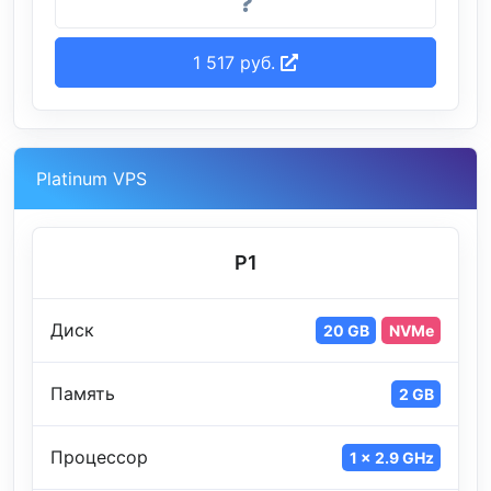
1 517 руб.
Platinum VPS
P1
Диск
20 GB
NVMe
Память
2 GB
Процессор
1 x 2.9 GHz