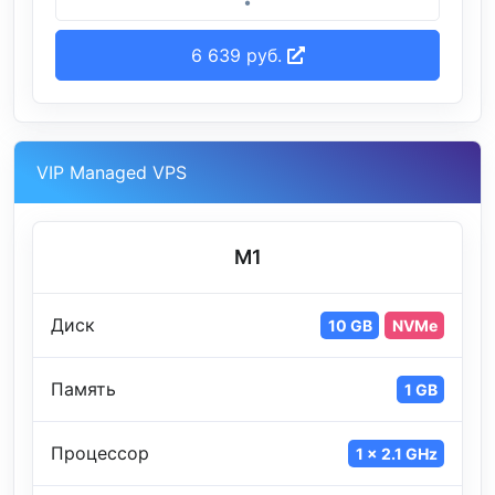
6 639 руб.
VIP Managed VPS
M1
Диск
10 GB
NVMe
Память
1 GB
Процессор
1 x 2.1 GHz