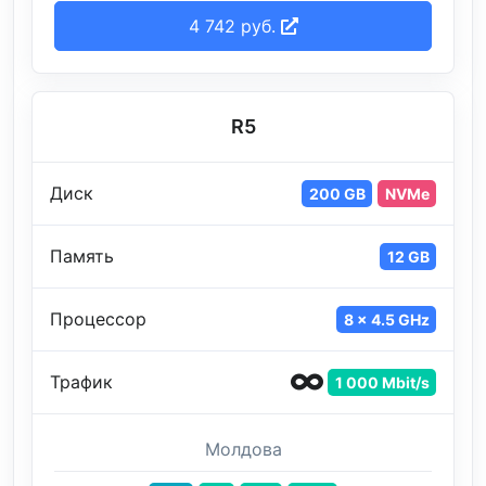
4 742 руб.
R5
Диск
200 GB
NVMe
Память
12 GB
Процессор
8 x 4.5 GHz
Трафик
1 000 Mbit/s
Молдова