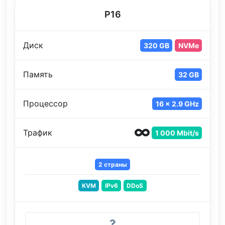
P16
Диск
320 GB
NVMe
Память
32 GB
Процессор
16 x 2.9 GHz
Трафик
1 000 Mbit/s
2 страны
KVM
IPv6
DDoS