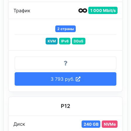
Трафик
1 000 Mbit/s
2 страны
KVM
IPv6
DDoS
3 793 руб.
P12
Диск
240 GB
NVMe