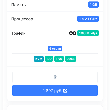
Память
1 GB
Процессор
1 x 2.1 GHz
Трафик
100 Mbit/s
6 стран
KVM
ISO
IPv6
DDoS
1 897 руб.