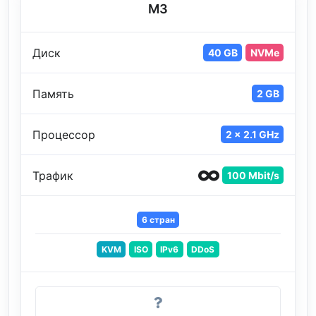
M3
Диск
40 GB
NVMe
Память
2 GB
Процессор
2 x 2.1 GHz
Трафик
100 Mbit/s
6 стран
KVM
ISO
IPv6
DDoS