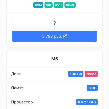
KVM
ISO
IPv6
DDoS
3 793 руб.
M5
Диск
100 GB
NVMe
Память
6 GB
Процессор
6 x 2.1 GHz