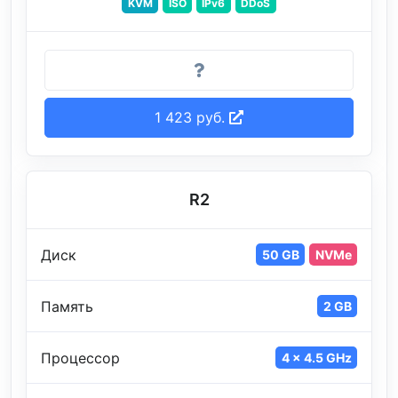
KVM
ISO
IPv6
DDoS
1 423 руб.
R2
Диск
50 GB
NVMe
Память
2 GB
Процессор
4 x 4.5 GHz