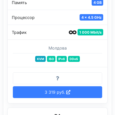
Память
4 GB
Процессор
4 x 4.5 GHz
Трафик
1 000 Mbit/s
Молдова
KVM
ISO
IPv6
DDoS
3 319 руб.