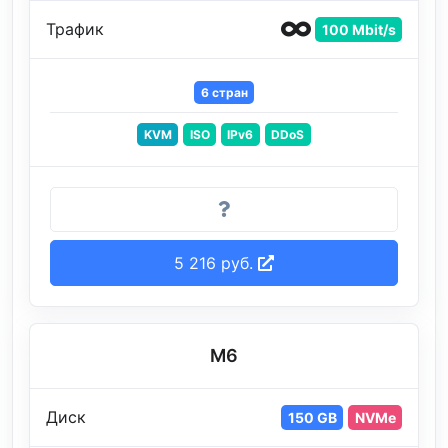
Трафик
100 Mbit/s
6 стран
KVM
ISO
IPv6
DDoS
5 216 руб.
M6
Диск
150 GB
NVMe