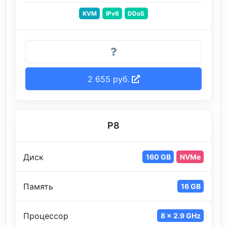
KVM
IPv6
DDoS
2 655 руб.
P8
Диск
160 GB
NVMe
Память
16 GB
Процессор
8 x 2.9 GHz