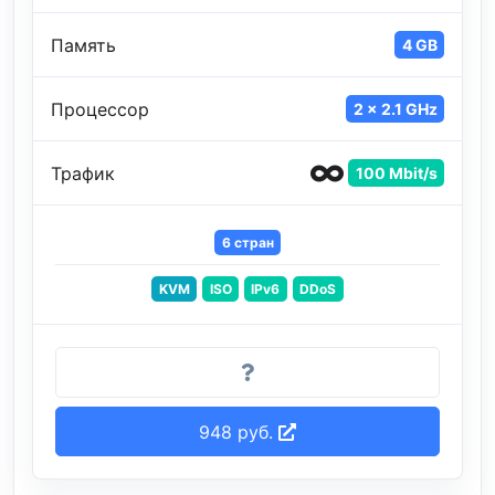
Память
4 GB
Процессор
2 x 2.1 GHz
Трафик
100 Mbit/s
6 стран
KVM
ISO
IPv6
DDoS
948 руб.