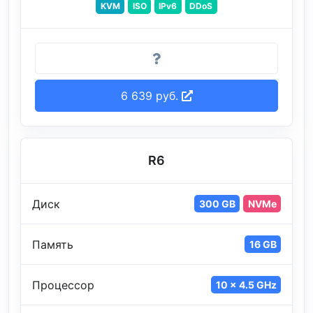
KVM
ISO
IPv6
DDoS
6 639 руб.
R6
Диск
300 GB
NVMe
Память
16 GB
Процессор
10 x 4.5 GHz