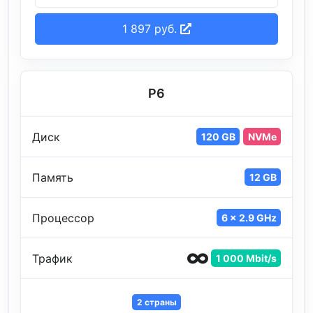
1 897 руб.
P6
Диск
120 GB
NVMe
Память
12 GB
Процессор
6 x 2.9 GHz
Трафик
1 000 Mbit/s
2 страны