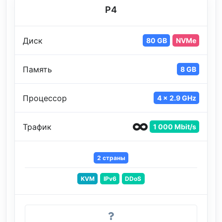
P4
Диск
80 GB
NVMe
Память
8 GB
Процессор
4 x 2.9 GHz
Трафик
1 000 Mbit/s
2 страны
KVM
IPv6
DDoS