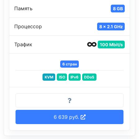
Память
8 GB
Процессор
8 x 2.1 GHz
Трафик
100 Mbit/s
6 стран
KVM
ISO
IPv6
DDoS
6 639 руб.