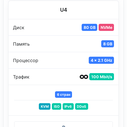
U4
Диск
80 GB
NVMe
Память
8 GB
Процессор
4 x 2.1 GHz
Трафик
100 Mbit/s
6 стран
KVM
ISO
IPv6
DDoS