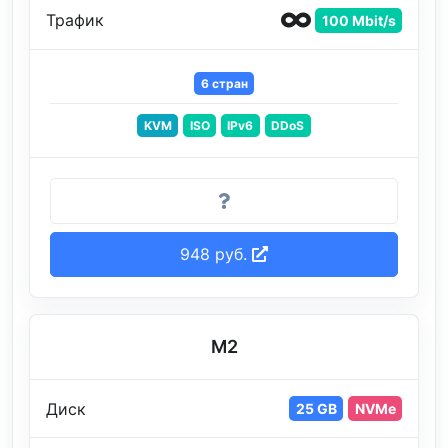
Трафик
100 Mbit/s
6 стран
KVM
ISO
IPv6
DDoS
948 руб.
M2
Диск
25 GB
NVMe