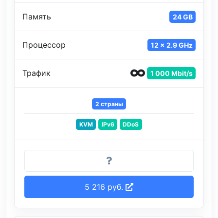
Память
24 GB
Процессор
12 x 2.9 GHz
Трафик
1 000 Mbit/s
2 страны
KVM
IPv6
DDoS
5 216 руб.