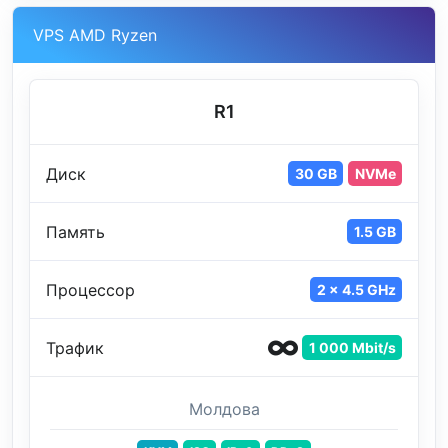
VPS AMD Ryzen
R1
Диск
30 GB
NVMe
Память
1.5 GB
Процессор
2 x 4.5 GHz
Трафик
1 000 Mbit/s
Молдова