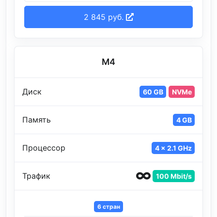
2 845 руб.
M4
Диск
60 GB
NVMe
Память
4 GB
Процессор
4 x 2.1 GHz
Трафик
100 Mbit/s
6 стран