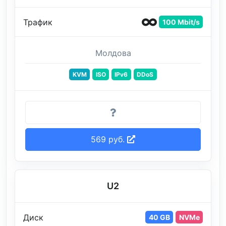
Трафик
100 Mbit/s
Молдова
KVM
ISO
IPv6
DDoS
569 руб.
U2
Диск
40 GB
NVMe