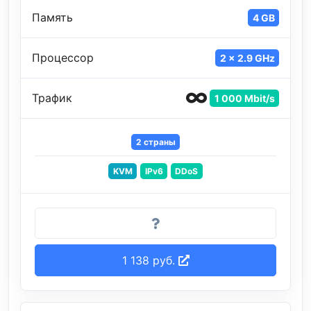
Память
4 GB
Процессор
2 x 2.9 GHz
Трафик
1 000 Mbit/s
2 страны
KVM
IPv6
DDoS
1 138 руб.