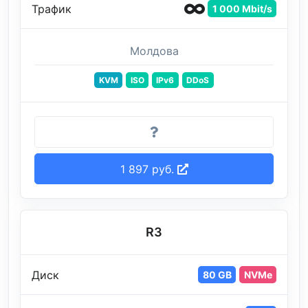
Трафик
1 000 Mbit/s
Молдова
KVM
ISO
IPv6
DDoS
1 897 руб.
R3
Диск
80 GB
NVMe