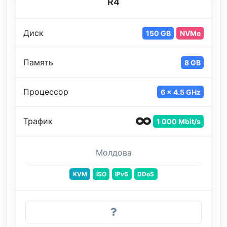
R4
Диск
150 GB
NVMe
Память
8 GB
Процессор
6 x 4.5 GHz
Трафик
1 000 Mbit/s
Молдова
KVM
ISO
IPv6
DDoS