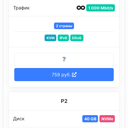
Трафик
1 000 Mbit/s
2 страны
KVM
IPv6
DDoS
759 руб.
P2
Диск
40 GB
NVMe