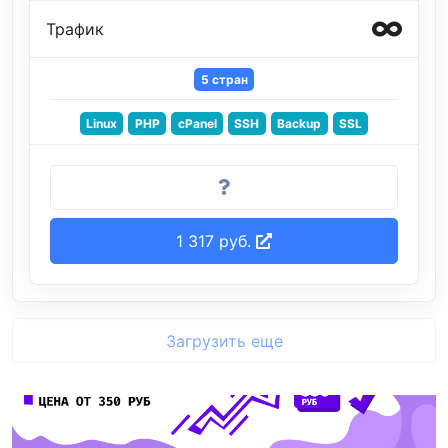
Трафик
5 стран
Linux
PHP
cPanel
SSH
Backup
SSL
1 317 руб.
Загрузить еще