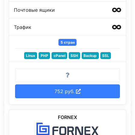
Почтовые ящики
Трафик
5 стран
Linux
PHP
cPanel
SSH
Backup
SSL
752 руб.
FORNEX