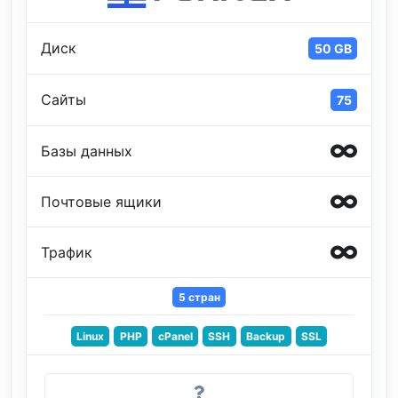
Диск
50 GB
Сайты
75
Базы данных
Почтовые ящики
Трафик
5 стран
Linux
PHP
cPanel
SSH
Backup
SSL