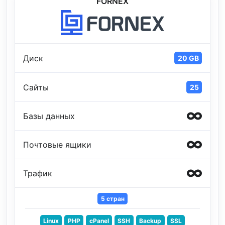
FORNEX
Диск
20 GB
Сайты
25
Базы данных
Почтовые ящики
Трафик
5 стран
Linux
PHP
cPanel
SSH
Backup
SSL