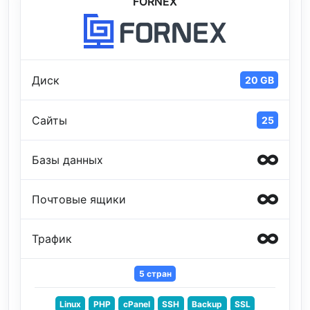
FORNEX
Диск
20 GB
Сайты
25
Базы данных
Почтовые ящики
Трафик
5 стран
Linux
PHP
cPanel
SSH
Backup
SSL