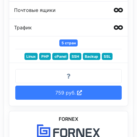
Почтовые ящики
Трафик
5 стран
Linux
PHP
cPanel
SSH
Backup
SSL
759 руб.
FORNEX