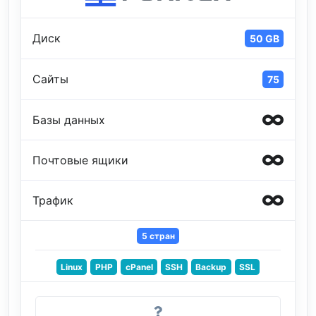
Диск
50 GB
Сайты
75
Базы данных
Почтовые ящики
Трафик
5 стран
Linux
PHP
cPanel
SSH
Backup
SSL