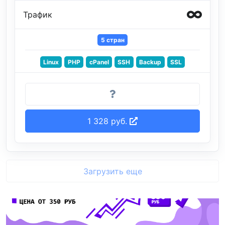
Трафик
5 стран
Linux
PHP
cPanel
SSH
Backup
SSL
1 328 руб.
Загрузить еще