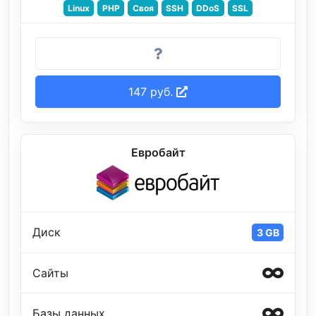
Linux
PHP
Своя
SSH
DDoS
SSL
147 руб.
Евробайт
Диск
3 GB
Сайты
Базы данных