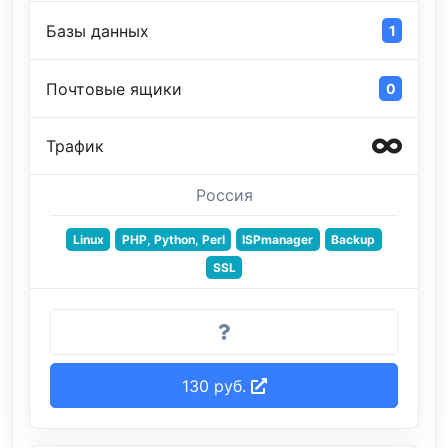
Базы данных
1
Почтовые ящики
0
Трафик
Россия
Linux
PHP, Python, Perl
ISPmanager
Backup
SSL
130 руб.