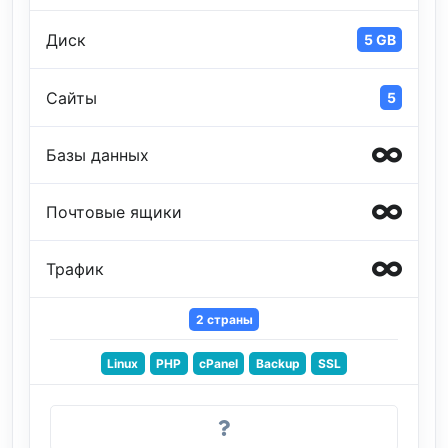
Диск
5 GB
Сайты
5
Базы данных
Почтовые ящики
Трафик
2 страны
Linux
PHP
cPanel
Backup
SSL