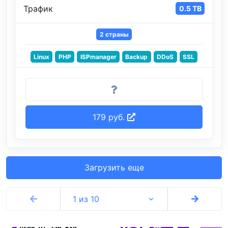
Трафик
0.5 TB
2 страны
Linux
PHP
ISPmanager
Backup
DDoS
SSL
179 руб.
Загрузить еще
1 из 10