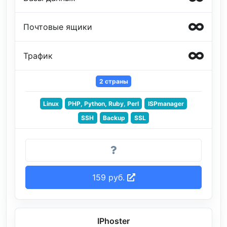
Почтовые ящики
Трафик
2 страны
Linux
PHP, Python, Ruby, Perl
ISPmanager
SSH
Backup
SSL
159 руб.
IPhoster