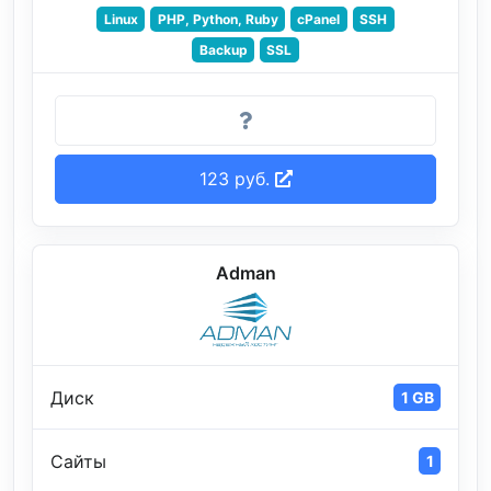
Linux
PHP, Python, Ruby
cPanel
SSH
Backup
SSL
123 руб.
Adman
Диск
1 GB
Сайты
1