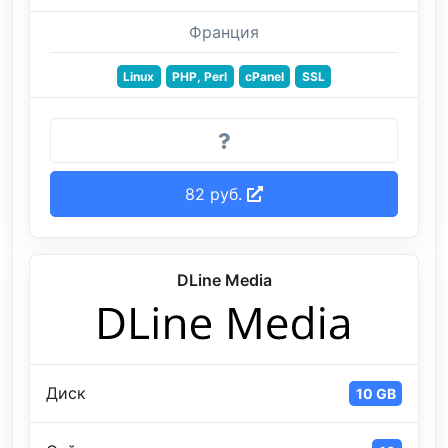
Франция
Linux
PHP, Perl
cPanel
SSL
82 руб.
DLine Media
Диск
10 GB