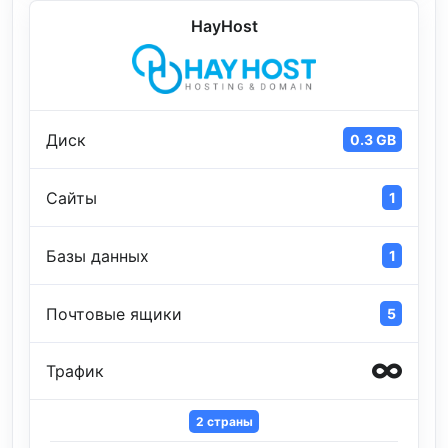
HayHost
Диск
0.3 GB
Сайты
1
Базы данных
1
Почтовые ящики
5
Трафик
2 страны