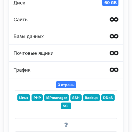
Диск
60 GB
Сайты
Базы данных
Почтовые ящики
Трафик
3 страны
Linux
PHP
ISPmanager
SSH
Backup
DDoS
SSL