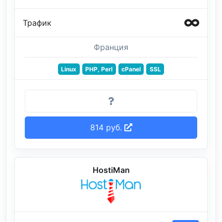
Трафик
Франция
Linux
PHP, Perl
cPanel
SSL
814 руб.
HostiMan