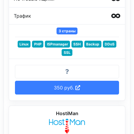
Трафик
3 страны
Linux
PHP
ISPmanager
SSH
Backup
DDoS
SSL
350 руб.
HostiMan