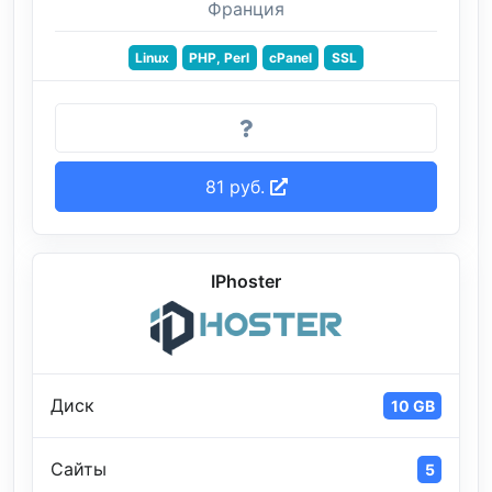
Франция
Linux
PHP, Perl
cPanel
SSL
81 руб.
IPhoster
Диск
10 GB
Сайты
5