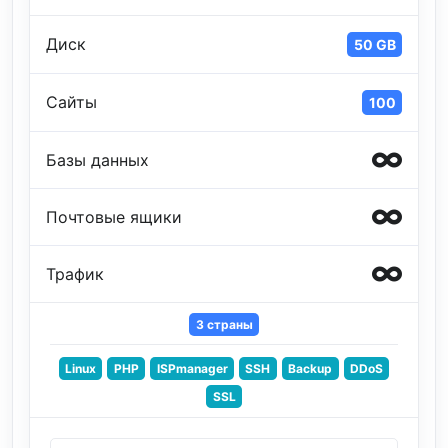
Диск
50 GB
Сайты
100
Базы данных
Почтовые ящики
Трафик
3 страны
Linux
PHP
ISPmanager
SSH
Backup
DDoS
SSL