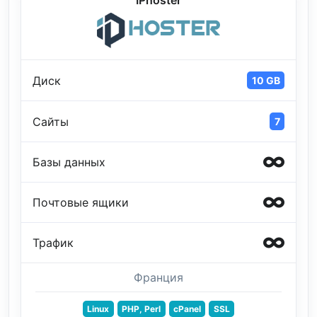
IPhoster
Диск
10 GB
Сайты
7
Базы данных
Почтовые ящики
Трафик
Франция
Linux
PHP, Perl
cPanel
SSL