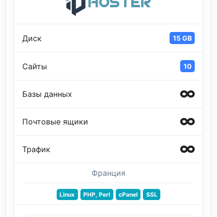
Диск
15 GB
Сайты
10
Базы данных
Почтовые ящики
Трафик
Франция
Linux
PHP, Perl
cPanel
SSL