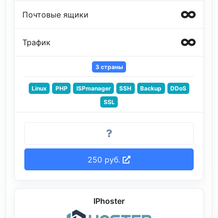
Почтовые ящики
Трафик
3 страны
Linux
PHP
ISPmanager
SSH
Backup
DDoS
SSL
250 руб.
IPhoster