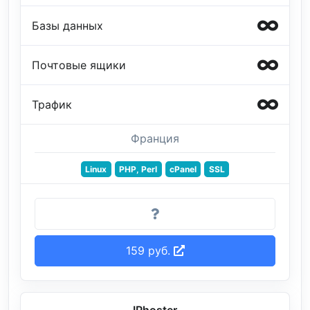
Базы данных
Почтовые ящики
Трафик
Франция
Linux
PHP, Perl
cPanel
SSL
159 руб.