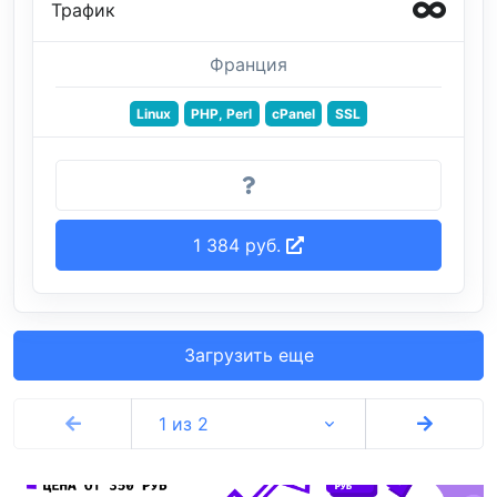
Трафик
Франция
Linux
PHP, Perl
cPanel
SSL
1 384 руб.
Загрузить еще
1 из 2